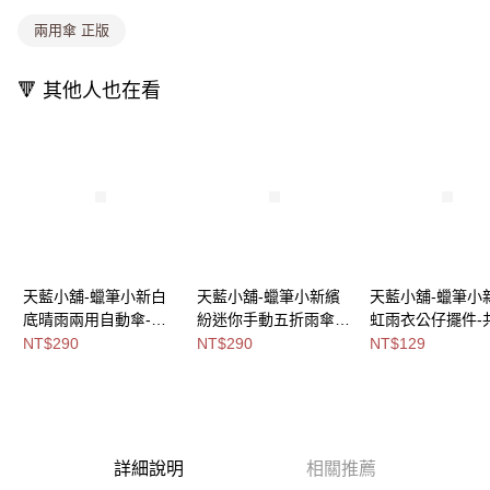
消。如遇「轉專審核」未通過狀況，表示未達大哥付你分期系統評分，恕無
法說明評估內容。
兩用傘 正版
付款後全家取貨
【繳款方式說明】
1.分期款項不併入電信帳單，「大哥付你分期」於每月結算日後寄送繳費提
每筆NT$80，滿NT$699(含以上)免運費
醒簡訊。
🔻 其他人也在看
2.透過簡訊連結打開帳單後，可選擇「超商條碼／台灣大直營門市／銀行轉
萊爾富取貨付款
帳／街口支付／iPASS MONEY」等通路繳費。
每筆NT$8,888，滿NT$8,888(含以上)免運費
【注意事項】
付款後萊爾富取貨
1.本服務係由「台灣大哥大股份有限公司」（以下簡稱本公司）所提供，讓
用戶於交易時，得透過本服務購買商品或服務，並由商店將買賣／分期付款
每筆NT$8,888，滿NT$8,888(含以上)免運費
買賣價金債權讓與本公司後，依約使用本公司帳單繳交帳款。
2.基於同意付款使用「大哥付你分期」之契約關係目的，商店將以您的個人
7-11取貨付款
資料（包含姓名、電話或地址）提供予台灣大哥大進項蒐集、處理及利用，
由本公司與您本人進行分期帳單所需資料之確認、核對及更正。
每筆NT$80，滿NT$1,000(含以上)免運費
天藍小舖-蠟筆小新白
天藍小舖-蠟筆小新繽
天藍小舖-蠟筆小
3.完整用戶服務條款，請詳閱以下連結：
https://oppay.tw/userRule
底晴雨兩用自動傘-共4
紛迷你手動五折雨傘-
虹雨衣公仔擺件-
付款後7-11取貨
色-$290【A11114967
共4
色-$129【A11115
NT$290
NT$290
NT$129
每筆NT$80，滿NT$1,000(含以上)免運費
】
色-$290【A11115456
】
】
宅配
每筆NT$100，滿NT$1,000(含以上)免運費
詳細說明
相關推薦