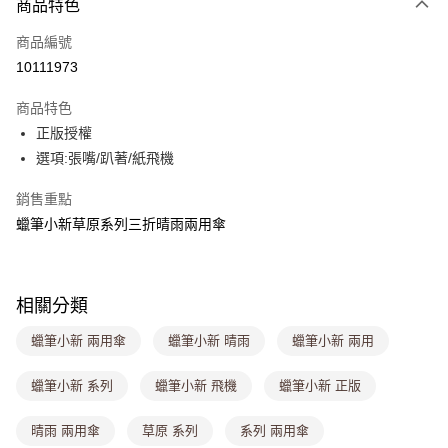
商品特色
信用卡一次付款
商品編號
超商取貨付款
10111973
LINE Pay
商品特色
Apple Pay
正版授權
選項:張嘴/趴著/紙飛機
街口支付
銷售重點
悠遊付
蠟筆小新草原系列三折晴雨兩用傘
Google Pay
大哥付你分期
相關說明
相關分類
【大哥付你分期使用說明】
ATM付款
蠟筆小新 兩用傘
蠟筆小新 晴雨
蠟筆小新 兩用
1.本服務由台灣大哥大提供，台灣大哥大用戶可立即使用無須另外申請。
2.付款方式選擇「大哥付你分期」，訂單成立後會自動跳轉到大哥付的交易
流程，驗證手機門號後，選擇欲分期的期數、繳款截止日，確認付款後即完
蠟筆小新 系列
蠟筆小新 飛機
蠟筆小新 正版
運送方式
成交易。
3.實際核准額度、可分期數及費用金額請依後續交易確認頁面所載為準。
全家取貨付款
晴雨 兩用傘
草原 系列
系列 兩用傘
4.訂單成立30分鐘內，如未前往確認交易或遇審核未通過，訂單將自動取
每筆NT$80，滿NT$699(含以上)免運費