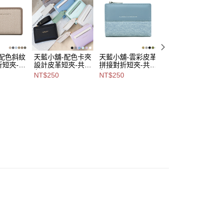
易時，得透過本服務購買商品或服務，並由商店將買賣／分期付
爾富取貨
金債權讓與本公司後，依約使用本公司帳單繳交帳款。
,888，滿NT$8,888(含以上)免運費
意付款使用「大哥付你分期」之契約關係目的，商店將以您的個人
含姓名、電話或地址）提供予台灣大哥大進項蒐集、處理及利
付款
公司與您本人進行分期帳單所需資料之確認、核對及更正。
戶服務條款，請詳閱以下連結：
https://oppay.tw/userRule
0，滿NT$1,000(含以上)免運費
-配色斜紋
天藍小舖-配色卡夾
天藍小舖-雲彩皮革
天藍小舖-質感大
折短夾-共
設計皮革短夾-共6
拼接對折短夾-共5
字母皮革對折短夾
1取貨
色-$250【A08081
色-$250【A08081
共5
NT$250
NT$250
NT$250
0，滿NT$1,000(含以上)免運費
A08081
866】
900】
色-$250【A0808
905】
00，滿NT$1,000(含以上)免運費
市自取
查看運費