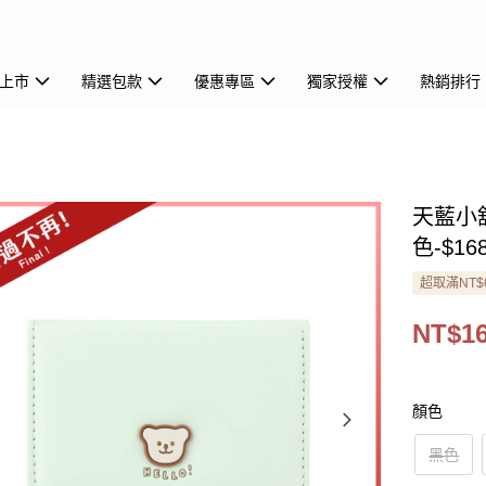
上市
精選包款
優惠專區
獨家授權
熱銷排行
天藍小
色-$16
超取滿NT$
NT$1
顏色
黑色