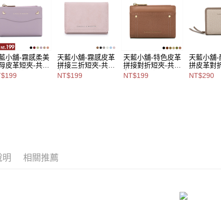
用戶於交
付款後萊
款買賣價
每筆NT$8
2.基於同
資料（包
7-11取貨
用，由本
3.完整用
每筆NT$8
藍小舖-霧感柔美
天藍小舖-霧感皮革
天藍小舖-特色皮革
天藍小舖
母皮革短夾-共6
拼接三折短夾-共6
拼接對折短夾-共6
拼皮革對
付款後7-1
-$199【A08081
色-$199【A08081
色-$199【A08081
6
$199
NT$199
NT$199
NT$290
每筆NT$8
97】
914】
903】
色-$290【
916】
宅配
每筆NT$1
付款後門
免運費
說明
相關推薦
海外宅配