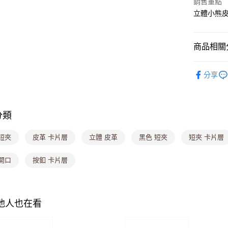
銷售重點
立體小熊
悠遊付
Google Pa
商品相關分
大哥付你
相關說明
▎皮夾
【大哥付
分享
ATM付款
▎皮夾
1.本服務
2.付款方
售完不補【
流程，驗
完成交易
運送方式
分類
3.實際核
4.訂單成
全家取貨
短夾
皮革 卡片層
立體 皮革
黑色 短夾
短夾 卡片層
消。如遇
每筆NT$8
無法說明
【繳款方
開口
按釦 卡片層
付款後全
1.分期款
醒簡訊。
每筆NT$8
2.透過簡
帳／街口支
萊爾富取
其他人也在看
【注意事
每筆NT$8
1.本服務