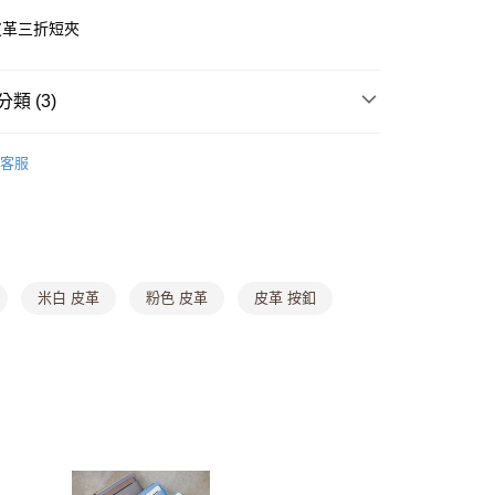
皮革三折短夾
y
類 (3)
分期
▎長夾
你分期使用說明】
客服
由台灣大哥大提供，台灣大哥大用戶可立即使用無須另外申請。
▎短夾
式選擇「大哥付你分期」，訂單成立後會自動跳轉到大哥付的交易
任2件199】
證手機門號後，選擇欲分期的期數、繳款截止日，確認付款後即
。
准額度、可分期數及費用金額請依後續交易確認頁面所載為準。
立30分鐘內，如未前往確認交易或遇審核未通過，訂單將自動取
付款
米白 皮革
粉色 皮革
皮革 按釦
「轉專審核」未通過狀況，表示未達大哥付你分期系統評分，恕
0，滿NT$699(含以上)免運費
評估內容。
式說明】
家取貨
項不併入電信帳單，「大哥付你分期」於每月結算日後寄送繳費提
0，滿NT$699(含以上)免運費
訊連結打開帳單後，可選擇「超商條碼／台灣大直營門市／銀行轉
付／iPASS MONEY」等通路繳費。
貨付款
項】
,888，滿NT$8,888(含以上)免運費
係由「台灣大哥大股份有限公司」（以下簡稱本公司）所提供，讓