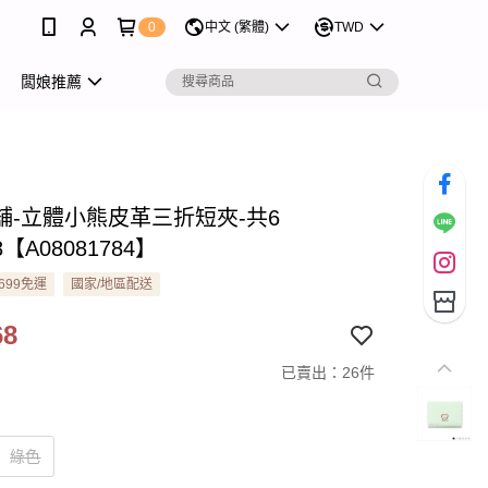
0
中文 (繁體)
TWD
闆娘推薦
舖-立體小熊皮革三折短夾-共6
8【A08081784】
699免運
國家/地區配送
68
已賣出：26件
綠色