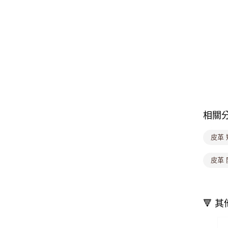
相關
皮革 
皮革 
🔻 