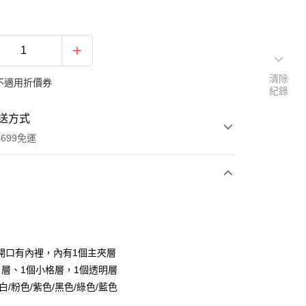
清除
不適用折價券
紀錄
送方式
699免運
次付款
付款
開口有內裡，內有1個主夾層
片層、1個小格層，1個透明層
白/粉色/紫色/黑色/綠色/藍色