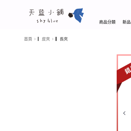
商品分類
新品
首頁
▎皮夾
▎長夾