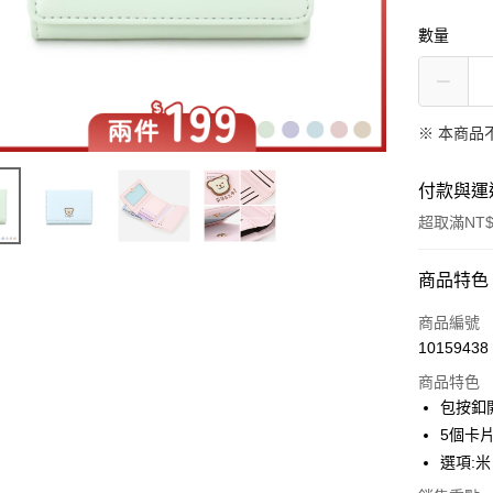
數量
※ 本商品
付款與運
超取滿NT$
付款方式
商品特色
信用卡一
商品編號
10159438
超商取貨
商品特色
LINE Pay
包按釦
5個卡
Apple Pay
選項:米
街口支付