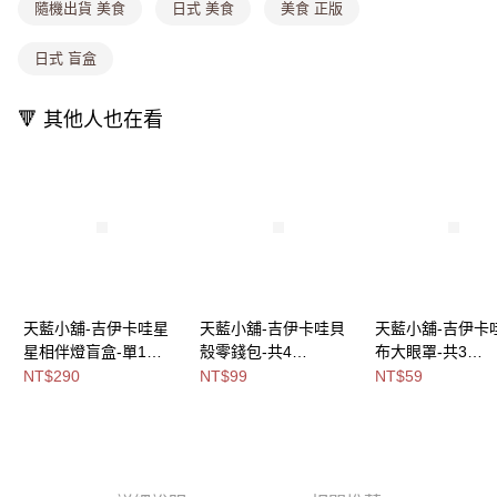
消。如遇「轉專審核」未通過狀況，表示未達大哥付你分期系統評分，恕無
隨機出貨 美食
日式 美食
美食 正版
法說明評估內容。
付款後全家取貨
【繳款方式說明】
日式 盲盒
1.分期款項不併入電信帳單，「大哥付你分期」於每月結算日後寄送繳費提
每筆NT$80，滿NT$699(含以上)免運費
醒簡訊。
2.透過簡訊連結打開帳單後，可選擇「超商條碼／台灣大直營門市／銀行轉
萊爾富取貨付款
🔻 其他人也在看
帳／街口支付／iPASS MONEY」等通路繳費。
每筆NT$8,888，滿NT$8,888(含以上)免運費
【注意事項】
付款後萊爾富取貨
1.本服務係由「台灣大哥大股份有限公司」（以下簡稱本公司）所提供，讓
用戶於交易時，得透過本服務購買商品或服務，並由商店將買賣／分期付款
每筆NT$8,888，滿NT$8,888(含以上)免運費
買賣價金債權讓與本公司後，依約使用本公司帳單繳交帳款。
2.基於同意付款使用「大哥付你分期」之契約關係目的，商店將以您的個人
7-11取貨付款
資料（包含姓名、電話或地址）提供予台灣大哥大進項蒐集、處理及利用，
由本公司與您本人進行分期帳單所需資料之確認、核對及更正。
每筆NT$80，滿NT$1,000(含以上)免運費
3.完整用戶服務條款，請詳閱以下連結：
https://oppay.tw/userRule
付款後7-11取貨
天藍小舖-吉伊卡哇星
天藍小舖-吉伊卡哇貝
天藍小舖-吉伊卡
星相伴燈盲盒-單1
殼零錢包-共4
布大眼罩-共3
每筆NT$80，滿NT$1,000(含以上)免運費
款-$290【A11114913
色-$99【A11115244】
色-$59【A11115
NT$290
NT$99
NT$59
宅配
】
每筆NT$100，滿NT$1,000(含以上)免運費
付款後門市自取
免運費