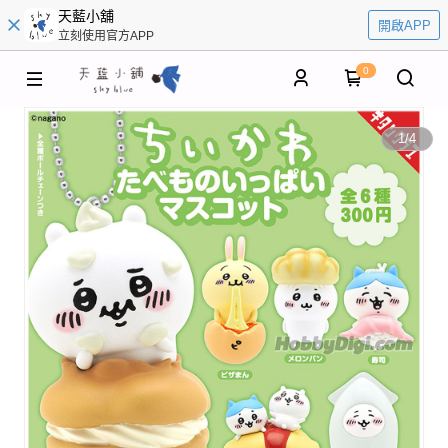
天藍小舖
開啟APP
立刻使用官方APP
0
1
/
4