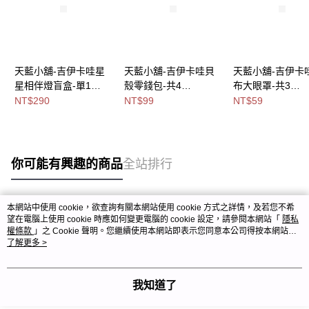
天藍小舖-吉伊卡哇星
天藍小舖-吉伊卡哇貝
天藍小舖-吉伊卡
星相伴燈盲盒-單1
殼零錢包-共4
布大眼罩-共3
款-$290【A11114913
色-$99【A11115244】
色-$59【A11115
NT$290
NT$99
NT$59
】
你可能有興趣的商品
全站排行
本網站中使用 cookie，欲查詢有關本網站使用 cookie 方式之詳情，及若您不希
熱門標籤
望在電腦上使用 cookie 時應如何變更電腦的 cookie 設定，請參閱本網站「
隱私
權條款
」之 Cookie 聲明。您繼續使用本網站即表示您同意本公司得按本網站使
用條款之 Cookie 聲明使用 cookie。
了解更多 >
我知道了