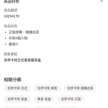
商品特色
信用卡一次付款
商品編號
超商取貨付款
10234170
LINE Pay
商品特色
Apple Pay
正版授權。隨機出貨
共有6個人物
街口支付
選項:F
悠遊付
銷售重點
Google Pay
吉伊卡哇日式美食篇盲盒
大哥付你分期
相關說明
【大哥付你分期使用說明】
相關分類
ATM付款
1.本服務由台灣大哥大提供，台灣大哥大用戶可立即使用無須另外申請。
2.付款方式選擇「大哥付你分期」，訂單成立後會自動跳轉到大哥付的交易
吉伊卡哇 日式
吉伊卡哇 美食
吉伊卡哇 隨機出貨
流程，驗證手機門號後，選擇欲分期的期數、繳款截止日，確認付款後即完
運送方式
成交易。
吉伊卡哇 盲盒
美食 盲盒
吉伊卡哇 正版
3.實際核准額度、可分期數及費用金額請依後續交易確認頁面所載為準。
全家取貨付款
4.訂單成立30分鐘內，如未前往確認交易或遇審核未通過，訂單將自動取
每筆NT$80，滿NT$699(含以上)免運費