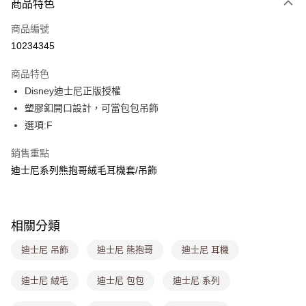
商品特色
信用卡一次付款
商品編號
超商取貨付款
10234345
LINE Pay
商品特色
Apple Pay
Disney迪士尼正版授權
塑膠釦開口設計，可當包包吊飾
街口支付
選項:F
悠遊付
銷售重點
Google Pay
迪士尼系列熊抱哥絨毛耳機套/吊飾
大哥付你分期
相關說明
【大哥付你分期使用說明】
相關分類
ATM付款
1.本服務由台灣大哥大提供，台灣大哥大用戶可立即使用無須另外申請。
2.付款方式選擇「大哥付你分期」，訂單成立後會自動跳轉到大哥付的交易
迪士尼 吊飾
迪士尼 熊抱哥
迪士尼 耳機
流程，驗證手機門號後，選擇欲分期的期數、繳款截止日，確認付款後即完
運送方式
成交易。
迪士尼 絨毛
迪士尼 包包
迪士尼 系列
3.實際核准額度、可分期數及費用金額請依後續交易確認頁面所載為準。
全家取貨付款
4.訂單成立30分鐘內，如未前往確認交易或遇審核未通過，訂單將自動取
每筆NT$80，滿NT$699(含以上)免運費