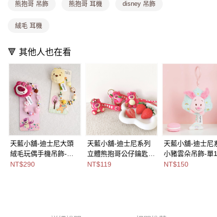
消。如遇「轉專審核」未通過狀況，表示未達大哥付你分期系統評分，恕無
熊抱哥 吊飾
熊抱哥 耳機
disney 吊飾
法說明評估內容。
付款後全家取貨
【繳款方式說明】
絨毛 耳機
1.分期款項不併入電信帳單，「大哥付你分期」於每月結算日後寄送繳費提
每筆NT$80，滿NT$699(含以上)免運費
醒簡訊。
2.透過簡訊連結打開帳單後，可選擇「超商條碼／台灣大直營門市／銀行轉
萊爾富取貨付款
🔻 其他人也在看
帳／街口支付／iPASS MONEY」等通路繳費。
每筆NT$8,888，滿NT$8,888(含以上)免運費
【注意事項】
付款後萊爾富取貨
1.本服務係由「台灣大哥大股份有限公司」（以下簡稱本公司）所提供，讓
用戶於交易時，得透過本服務購買商品或服務，並由商店將買賣／分期付款
每筆NT$8,888，滿NT$8,888(含以上)免運費
買賣價金債權讓與本公司後，依約使用本公司帳單繳交帳款。
2.基於同意付款使用「大哥付你分期」之契約關係目的，商店將以您的個人
7-11取貨付款
資料（包含姓名、電話或地址）提供予台灣大哥大進項蒐集、處理及利用，
由本公司與您本人進行分期帳單所需資料之確認、核對及更正。
每筆NT$80，滿NT$1,000(含以上)免運費
3.完整用戶服務條款，請詳閱以下連結：
https://oppay.tw/userRule
付款後7-11取貨
天藍小舖-迪士尼大頭
天藍小舖-迪士尼系列
天藍小舖-迪士尼
絨毛玩偶手機吊飾-共3
立體熊抱哥公仔鑰匙
小豬雲朵吊飾-單
每筆NT$80，滿NT$1,000(含以上)免運費
色-$290【A11115618
圈/包包吊飾-共3
款-$150【A11114
NT$290
NT$119
NT$150
宅配
】
色-$119【A11114228
】
】
每筆NT$100，滿NT$1,000(含以上)免運費
付款後門市自取
免運費