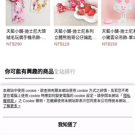
天藍小舖-迪士尼大頭
天藍小舖-迪士尼系列
天藍小舖-迪士尼
絨毛玩偶手機吊飾-共3
立體熊抱哥公仔鑰匙
小豬雲朵吊飾-單
色-$290【A11115618
圈/包包吊飾-共3
款-$150【A11114
NT$290
NT$119
NT$150
】
色-$119【A11114228
】
】
你可能有興趣的商品
全站排行
本網站中使用 cookie，欲查詢有關本網站使用 cookie 方式之詳情，及若您不希
熱門標籤
望在電腦上使用 cookie 時應如何變更電腦的 cookie 設定，請參閱本網站「
隱私
權條款
」之 Cookie 聲明。您繼續使用本網站即表示您同意本公司得按本網站使
用條款之 Cookie 聲明使用 cookie。
了解更多 >
我知道了