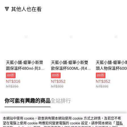
🔻 其他人也在看
天藍小舖-蠟筆小新樂
天藍小舖-蠟筆小新雙
天藍小舖-蠟筆小
園保溫杯480ml-共3
飲保溫杯500ML-共4
頭人物保溫杯600
色-$359【A11114744
色-$399【A11115621
共6
88折
88折
88折
】
】
色-$399【A11114
NT$316
NT$352
NT$352
】
NT$359
NT$399
NT$399
你可能有興趣的商品
全站排行
本網站中使用 cookie，欲查詢有關本網站使用 cookie 方式之詳情，及若您不希
熱門標籤
望在電腦上使用 cookie 時應如何變更電腦的 cookie 設定，請參閱本網站「
隱私