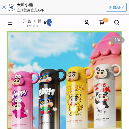
天藍小舖
開啟APP
立刻使用官方APP
0
1
/
4