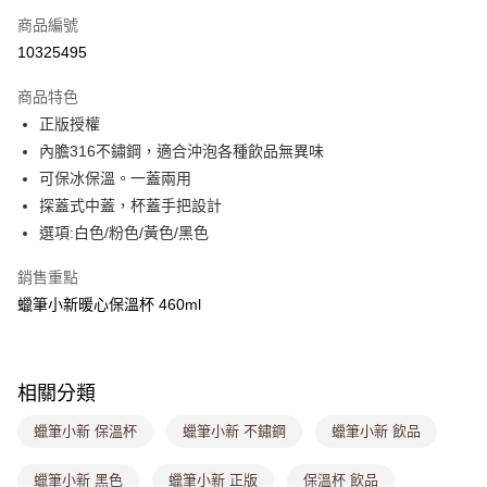
商品編號
超商取貨付款
10325495
LINE Pay
商品特色
Apple Pay
正版授權
內膽316不鏽鋼，適合沖泡各種飲品無異味
街口支付
可保冰保溫。一蓋兩用
悠遊付
探蓋式中蓋，杯蓋手把設計
選項:白色/粉色/黃色/黑色
Google Pay
銷售重點
大哥付你分期
蠟筆小新暖心保溫杯 460ml
相關說明
【大哥付你分期使用說明】
ATM付款
1.本服務由台灣大哥大提供，台灣大哥大用戶可立即使用無須另外申請。
2.付款方式選擇「大哥付你分期」，訂單成立後會自動跳轉到大哥付的交易
流程，驗證手機門號後，選擇欲分期的期數、繳款截止日，確認付款後即完
相關分類
運送方式
成交易。
3.實際核准額度、可分期數及費用金額請依後續交易確認頁面所載為準。
蠟筆小新 保溫杯
蠟筆小新 不鏽鋼
蠟筆小新 飲品
全家取貨付款
4.訂單成立30分鐘內，如未前往確認交易或遇審核未通過，訂單將自動取
每筆NT$80，滿NT$699(含以上)免運費
消。如遇「轉專審核」未通過狀況，表示未達大哥付你分期系統評分，恕無
蠟筆小新 黑色
蠟筆小新 正版
保溫杯 飲品