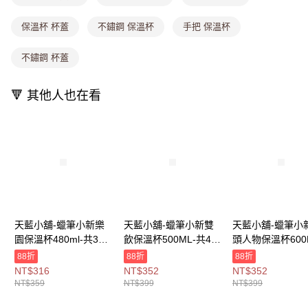
法說明評估內容。
付款後全家取貨
【繳款方式說明】
1.分期款項不併入電信帳單，「大哥付你分期」於每月結算日後寄送繳費提
保溫杯 杯蓋
不鏽鋼 保溫杯
手把 保溫杯
每筆NT$80，滿NT$699(含以上)免運費
醒簡訊。
2.透過簡訊連結打開帳單後，可選擇「超商條碼／台灣大直營門市／銀行轉
萊爾富取貨付款
不鏽鋼 杯蓋
帳／街口支付／iPASS MONEY」等通路繳費。
每筆NT$8,888，滿NT$8,888(含以上)免運費
【注意事項】
🔻 其他人也在看
付款後萊爾富取貨
1.本服務係由「台灣大哥大股份有限公司」（以下簡稱本公司）所提供，讓
用戶於交易時，得透過本服務購買商品或服務，並由商店將買賣／分期付款
每筆NT$8,888，滿NT$8,888(含以上)免運費
買賣價金債權讓與本公司後，依約使用本公司帳單繳交帳款。
2.基於同意付款使用「大哥付你分期」之契約關係目的，商店將以您的個人
7-11取貨付款
資料（包含姓名、電話或地址）提供予台灣大哥大進項蒐集、處理及利用，
由本公司與您本人進行分期帳單所需資料之確認、核對及更正。
每筆NT$80，滿NT$1,000(含以上)免運費
3.完整用戶服務條款，請詳閱以下連結：
https://oppay.tw/userRule
付款後7-11取貨
每筆NT$80，滿NT$1,000(含以上)免運費
天藍小舖-蠟筆小新樂
天藍小舖-蠟筆小新雙
天藍小舖-蠟筆小
宅配
園保溫杯480ml-共3
飲保溫杯500ML-共4
頭人物保溫杯600
每筆NT$100，滿NT$1,000(含以上)免運費
色-$359【A11114744
色-$399【A11115621
共6
88折
88折
88折
】
】
色-$399【A11114
NT$316
NT$352
NT$352
付款後門市自取
】
NT$359
NT$399
NT$399
免運費