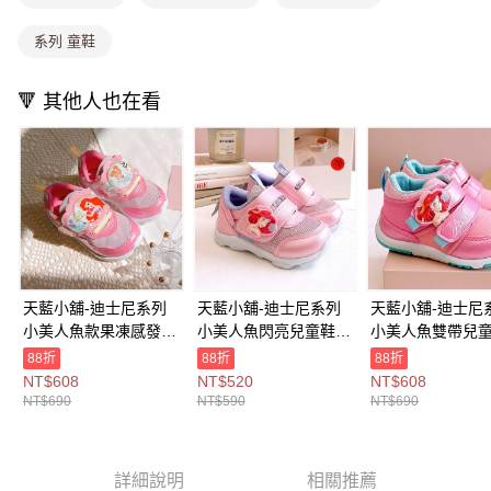
1.分期款項不併入電信帳單，「大哥付你分期」於每月結算日後寄送繳費提
每筆NT$80，滿NT$699(含以上)免運費
醒簡訊。
系列 童鞋
2.透過簡訊連結打開帳單後，可選擇「超商條碼／台灣大直營門市／銀行轉
萊爾富取貨付款
帳／街口支付／iPASS MONEY」等通路繳費。
每筆NT$8,888，滿NT$8,888(含以上)免運費
🔻 其他人也在看
【注意事項】
付款後萊爾富取貨
1.本服務係由「台灣大哥大股份有限公司」（以下簡稱本公司）所提供，讓
用戶於交易時，得透過本服務購買商品或服務，並由商店將買賣／分期付款
每筆NT$8,888，滿NT$8,888(含以上)免運費
買賣價金債權讓與本公司後，依約使用本公司帳單繳交帳款。
2.基於同意付款使用「大哥付你分期」之契約關係目的，商店將以您的個人
7-11取貨付款
資料（包含姓名、電話或地址）提供予台灣大哥大進項蒐集、處理及利用，
由本公司與您本人進行分期帳單所需資料之確認、核對及更正。
每筆NT$80，滿NT$1,000(含以上)免運費
3.完整用戶服務條款，請詳閱以下連結：
https://oppay.tw/userRule
付款後7-11取貨
每筆NT$80，滿NT$1,000(含以上)免運費
天藍小舖-迪士尼系列
天藍小舖-迪士尼系列
天藍小舖-迪士尼
小美人魚款果凍感發光
小美人魚閃亮兒童鞋-
小美人魚雙帶兒童
宅配
兒童鞋-單1
單1
單1
88折
88折
88折
每筆NT$100，滿NT$1,000(含以上)免運費
款-$690【A27270320
款-$590【A27270429
款-$690【A2727
NT$608
NT$520
NT$608
】
】
】
NT$690
NT$590
NT$690
付款後門市自取
免運費
詳細說明
相關推薦