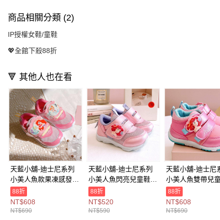
商品相關分類 (2)
IP授權女鞋/童鞋
💖全館下殺88折
🔻 其他人也在看
天藍小舖-迪士尼系列
天藍小舖-迪士尼系列
天藍小舖-迪士尼
小美人魚款果凍感發光
小美人魚閃亮兒童鞋-
小美人魚雙帶兒童
兒童鞋-單1
單1
單1
88折
88折
88折
款-$690【A27270320
款-$590【A27270429
款-$690【A2727
NT$608
NT$520
NT$608
】
】
】
NT$690
NT$590
NT$690