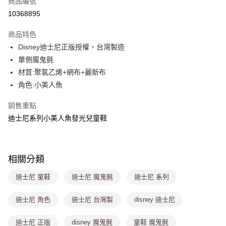
商品編號
超商取貨付款
10368895
LINE Pay
商品特色
Apple Pay
Disney迪士尼正版授權，台灣製造
單側魔鬼氈
街口支付
材質:聚氯乙烯+網布+麗新布
悠遊付
角色:小美人魚
Google Pay
銷售重點
迪士尼系列小美人魚發光兒童鞋
大哥付你分期
相關說明
【大哥付你分期使用說明】
ATM付款
1.本服務由台灣大哥大提供，台灣大哥大用戶可立即使用無須另外申請。
相關分類
2.付款方式選擇「大哥付你分期」，訂單成立後會自動跳轉到大哥付的交易
流程，驗證手機門號後，選擇欲分期的期數、繳款截止日，確認付款後即完
運送方式
迪士尼 童鞋
迪士尼 魔鬼氈
迪士尼 系列
成交易。
3.實際核准額度、可分期數及費用金額請依後續交易確認頁面所載為準。
全家取貨付款
4.訂單成立30分鐘內，如未前往確認交易或遇審核未通過，訂單將自動取
迪士尼 角色
迪士尼 台灣製
disney 迪士尼
每筆NT$80，滿NT$699(含以上)免運費
消。如遇「轉專審核」未通過狀況，表示未達大哥付你分期系統評分，恕無
法說明評估內容。
迪士尼 正版
disney 魔鬼氈
童鞋 魔鬼氈
付款後全家取貨
【繳款方式說明】