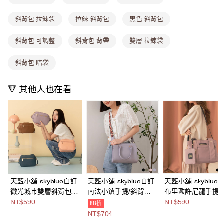
每筆NT$80，滿NT$699(含以上)免運費
消。如遇「轉專審核」未通過狀況，表示未達大哥付你分期系統評分，恕無
法說明評估內容。
付款後全家取貨
【繳款方式說明】
斜背包 拉鍊袋
拉鍊 斜背包
黑色 斜背包
1.分期款項不併入電信帳單，「大哥付你分期」於每月結算日後寄送繳費提
每筆NT$80，滿NT$699(含以上)免運費
醒簡訊。
斜背包 可調整
斜背包 背帶
雙層 拉鍊袋
2.透過簡訊連結打開帳單後，可選擇「超商條碼／台灣大直營門市／銀行轉
萊爾富取貨付款
帳／街口支付／iPASS MONEY」等通路繳費。
每筆NT$8,888，滿NT$8,888(含以上)免運費
斜背包 暗袋
【注意事項】
付款後萊爾富取貨
1.本服務係由「台灣大哥大股份有限公司」（以下簡稱本公司）所提供，讓
🔻 其他人也在看
用戶於交易時，得透過本服務購買商品或服務，並由商店將買賣／分期付款
每筆NT$8,888，滿NT$8,888(含以上)免運費
買賣價金債權讓與本公司後，依約使用本公司帳單繳交帳款。
2.基於同意付款使用「大哥付你分期」之契約關係目的，商店將以您的個人
7-11取貨付款
資料（包含姓名、電話或地址）提供予台灣大哥大進項蒐集、處理及利用，
由本公司與您本人進行分期帳單所需資料之確認、核對及更正。
每筆NT$80，滿NT$1,000(含以上)免運費
3.完整用戶服務條款，請詳閱以下連結：
https://oppay.tw/userRule
付款後7-11取貨
每筆NT$80，滿NT$1,000(含以上)免運費
宅配
天藍小舖-skyblue自訂
天藍小舖-skyblue自訂
天藍小舖-skyblu
每筆NT$100，滿NT$1,000(含以上)免運費
微光城市雙層斜背包-
南法小鎮手提/斜背包-
布里歐許尼龍手
共8
共4
包-共5
NT$590
NT$590
88折
付款後門市自取
色-$590【A17174944
色-$799【A03031962
色-$590【A0303
NT$704