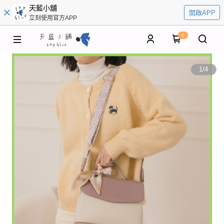
天藍小舖
開啟APP
立刻使用官方APP
0
1
/
4