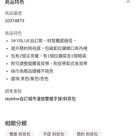
商品特色
信用卡一次付款
商品編號
超商取貨付款
10374873
LINE Pay
商品特色
Apple Pay
SKYBLUE自訂款，材質觸感極佳，
提升簡約時尚感。包磁釦拉鍊開口有內裡
街口支付
包有2個主夾層，有1個拉鍊袋及1個暗袋
悠遊付
附可調整圖騰寬背帶，附皮帶釦式長背帶
絲巾為贈品隨機不挑色
Google Pay
選項:黑色/紫色/杏色
大哥付你分期
銷售重點
相關說明
skyblue自訂城市漫旅雙層手提/斜背包
【大哥付你分期使用說明】
ATM付款
1.本服務由台灣大哥大提供，台灣大哥大用戶可立即使用無須另外申請。
2.付款方式選擇「大哥付你分期」，訂單成立後會自動跳轉到大哥付的交易
流程，驗證手機門號後，選擇欲分期的期數、繳款截止日，確認付款後即完
運送方式
成交易。
相關分類
3.實際核准額度、可分期數及費用金額請依後續交易確認頁面所載為準。
全家取貨付款
4.訂單成立30分鐘內，如未前往確認交易或遇審核未通過，訂單將自動取
雙層 斜背包
手提 斜背包
簡約 斜背包