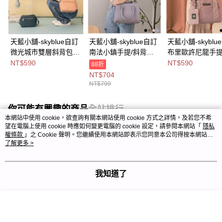
天藍小舖-skyblue自訂
天藍小舖-skyblue自訂
天藍小舖-skyblu
微光城市雙層斜背包-
南法小鎮手提/斜背包-
布里歐許尼龍手
共8
共4
包-共5
NT$590
NT$590
88折
色-$590【A17174944
色-$799【A03031962
色-$590【A0303
NT$704
】
】
】
NT$799
你可能有興趣的商品
全站排行
本網站中使用 cookie，欲查詢有關本網站使用 cookie 方式之詳情，及若您不希
望在電腦上使用 cookie 時應如何變更電腦的 cookie 設定，請參閱本網站「
隱私
權條款
」之 Cookie 聲明。您繼續使用本網站即表示您同意本公司得按本網站使
用條款之 Cookie 聲明使用 cookie。
了解更多 >
熱門標籤
我知道了