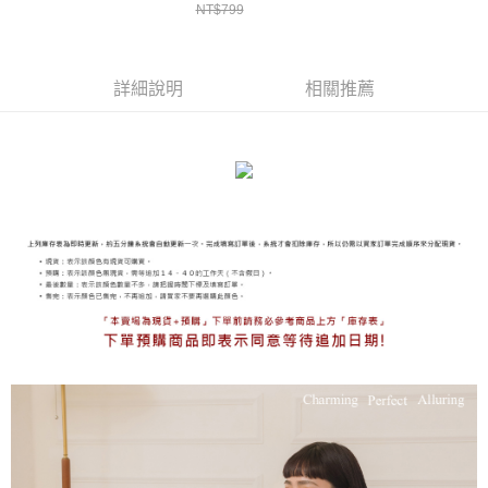
免運費
】
】
】
NT$799
海外宅配
查看運費
詳細說明
相關推薦