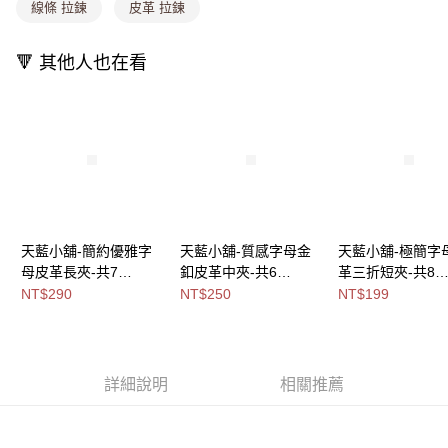
消。如遇「轉專審核」未通過狀況，表示未達大哥付你分期系統評分，恕無
線條 拉鍊
皮革 拉鍊
法說明評估內容。
付款後全家取貨
【繳款方式說明】
1.分期款項不併入電信帳單，「大哥付你分期」於每月結算日後寄送繳費提
🔻 其他人也在看
每筆NT$80，滿NT$699(含以上)免運費
醒簡訊。
2.透過簡訊連結打開帳單後，可選擇「超商條碼／台灣大直營門市／銀行轉
萊爾富取貨付款
帳／街口支付／iPASS MONEY」等通路繳費。
每筆NT$8,888，滿NT$8,888(含以上)免運費
【注意事項】
付款後萊爾富取貨
1.本服務係由「台灣大哥大股份有限公司」（以下簡稱本公司）所提供，讓
用戶於交易時，得透過本服務購買商品或服務，並由商店將買賣／分期付款
每筆NT$8,888，滿NT$8,888(含以上)免運費
買賣價金債權讓與本公司後，依約使用本公司帳單繳交帳款。
2.基於同意付款使用「大哥付你分期」之契約關係目的，商店將以您的個人
7-11取貨付款
資料（包含姓名、電話或地址）提供予台灣大哥大進項蒐集、處理及利用，
天藍小舖-簡約優雅字
天藍小舖-質感字母金
天藍小舖-極簡字
由本公司與您本人進行分期帳單所需資料之確認、核對及更正。
每筆NT$80，滿NT$1,000(含以上)免運費
母皮革長夾-共7
釦皮革中夾-共6
革三折短夾-共8
3.完整用戶服務條款，請詳閱以下連結：
https://oppay.tw/userRule
付款後7-11取貨
色-$290【A08081800
色-$250【A08081933
色-$199【A0808
NT$290
NT$250
NT$199
】
】
】
每筆NT$80，滿NT$1,000(含以上)免運費
宅配
每筆NT$100，滿NT$1,000(含以上)免運費
詳細說明
相關推薦
付款後門市自取
免運費