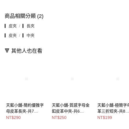
商品相關分類 (2)
▎皮夾
▎長夾
▎皮夾
▎中夾
🔻 其他人也在看
天藍小舖-簡約優雅字
天藍小舖-質感字母金
天藍小舖-極簡字
母皮革長夾-共7
釦皮革中夾-共6
革三折短夾-共8
色-$290【A08081800
色-$250【A08081933
色-$199【A0808
NT$290
NT$250
NT$199
】
】
】