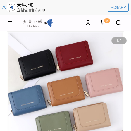
天藍小舖
開啟APP
立刻使用官方APP
0
1
/
4