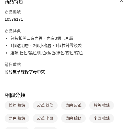
商品特色
信用卡一次付款
商品編號
超商取貨付款
10376171
LINE Pay
商品特色
Apple Pay
包按釦開口有內裡，內有3個卡片層
1個透明層，2個小格層，1個拉鍊零錢袋
街口支付
選項:粉色/黑色/紅色/藍色/綠色/杏色/棕色
悠遊付
銷售重點
Google Pay
簡約皮革線條字母中夾
大哥付你分期
相關說明
【大哥付你分期使用說明】
相關分類
ATM付款
1.本服務由台灣大哥大提供，台灣大哥大用戶可立即使用無須另外申請。
2.付款方式選擇「大哥付你分期」，訂單成立後會自動跳轉到大哥付的交易
簡約 拉鍊
皮革 線條
簡約 皮革
藍色 拉鍊
流程，驗證手機門號後，選擇欲分期的期數、繳款截止日，確認付款後即完
運送方式
成交易。
黑色 拉鍊
皮革 字母
簡約 線條
字母 拉鍊
3.實際核准額度、可分期數及費用金額請依後續交易確認頁面所載為準。
全家取貨付款
4.訂單成立30分鐘內，如未前往確認交易或遇審核未通過，訂單將自動取
每筆NT$80，滿NT$699(含以上)免運費