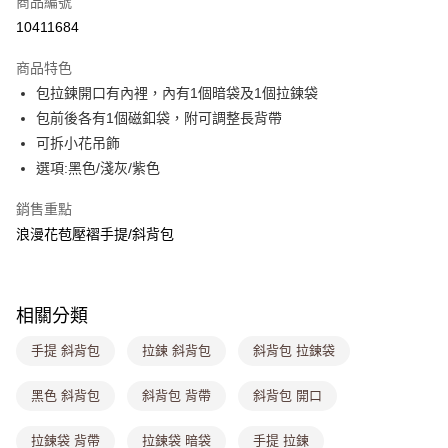
商品編號
超商取貨付款
10411684
LINE Pay
商品特色
Apple Pay
包拉鍊開口有內裡，內有1個暗袋及1個拉鍊袋
包前後各有1個磁釦袋，附可調整長背帶
街口支付
可拆小花吊飾
悠遊付
選項:黑色/淺灰/紫色
Google Pay
銷售重點
浪漫花苞壓褶手提/斜背包
大哥付你分期
相關說明
【大哥付你分期使用說明】
ATM付款
1.本服務由台灣大哥大提供，台灣大哥大用戶可立即使用無須另外申請。
相關分類
2.付款方式選擇「大哥付你分期」，訂單成立後會自動跳轉到大哥付的交易
流程，驗證手機門號後，選擇欲分期的期數、繳款截止日，確認付款後即完
運送方式
手提 斜背包
拉鍊 斜背包
斜背包 拉鍊袋
成交易。
3.實際核准額度、可分期數及費用金額請依後續交易確認頁面所載為準。
全家取貨付款
4.訂單成立30分鐘內，如未前往確認交易或遇審核未通過，訂單將自動取
黑色 斜背包
斜背包 背帶
斜背包 開口
每筆NT$80，滿NT$699(含以上)免運費
消。如遇「轉專審核」未通過狀況，表示未達大哥付你分期系統評分，恕無
法說明評估內容。
拉鍊袋 背帶
拉鍊袋 暗袋
手提 拉鍊
付款後全家取貨
【繳款方式說明】