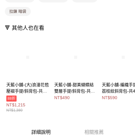
1.分期款項不併入電信帳單，「大哥付你分期」於每月結算日後寄送繳費提
每筆NT$80，滿NT$699(含以上)免運費
醒簡訊。
拉鍊 暗袋
2.透過簡訊連結打開帳單後，可選擇「超商條碼／台灣大直營門市／銀行轉
萊爾富取貨付款
帳／街口支付／iPASS MONEY」等通路繳費。
每筆NT$8,888，滿NT$8,888(含以上)免運費
🔻 其他人也在看
【注意事項】
付款後萊爾富取貨
1.本服務係由「台灣大哥大股份有限公司」（以下簡稱本公司）所提供，讓
用戶於交易時，得透過本服務購買商品或服務，並由商店將買賣／分期付款
每筆NT$8,888，滿NT$8,888(含以上)免運費
買賣價金債權讓與本公司後，依約使用本公司帳單繳交帳款。
2.基於同意付款使用「大哥付你分期」之契約關係目的，商店將以您的個人
7-11取貨付款
資料（包含姓名、電話或地址）提供予台灣大哥大進項蒐集、處理及利用，
由本公司與您本人進行分期帳單所需資料之確認、核對及更正。
每筆NT$80，滿NT$1,000(含以上)免運費
3.完整用戶服務條款，請詳閱以下連結：
https://oppay.tw/userRule
付款後7-11取貨
每筆NT$80，滿NT$1,000(含以上)免運費
天藍小舖-(大)浪漫花苞
天藍小舖-甜美蝴蝶結
天藍小舖-編織手
壓褶手提/斜背包-共4
雙層手提/斜背包-共4
荔枝紋斜背包-共
宅配
色-$1380【A1515307
色-$490【A17174959
色-$590【A1717
NT$490
NT$590
88折
每筆NT$100，滿NT$1,000(含以上)免運費
0】
】
】
NT$1,215
NT$1,380
付款後門市自取
免運費
詳細說明
相關推薦
海外宅配
查看運費