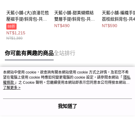
天藍小舖-(大)浪漫花苞
天藍小舖-甜美蝴蝶結
天藍小舖-編織手
壓褶手提/斜背包-共4
雙層手提/斜背包-共4
荔枝紋斜背包-共
色-$1380【A1515307
色-$490【A17174959
色-$590【A1717
NT$490
NT$590
88折
0】
】
】
NT$1,215
NT$1,380
你可能有興趣的商品
全站排行
本網站中使用 cookie，欲查詢有關本網站使用 cookie 方式之詳情，及若您不希
熱門標籤
望在電腦上使用 cookie 時應如何變更電腦的 cookie 設定，請參閱本網站「
隱私
權條款
」之 Cookie 聲明。您繼續使用本網站即表示您同意本公司得按本網站使
用條款之 Cookie 聲明使用 cookie。
了解更多 >
我知道了