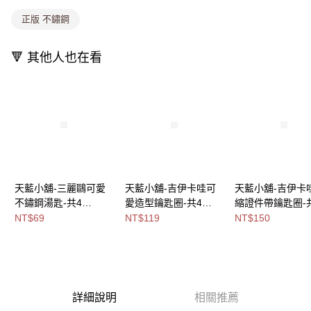
消。如遇「轉專審核」未通過狀況，表示未達大哥付你分期系統評分，恕無
法說明評估內容。
正版 不鏽鋼
付款後全家取貨
【繳款方式說明】
1.分期款項不併入電信帳單，「大哥付你分期」於每月結算日後寄送繳費提
每筆NT$80，滿NT$699(含以上)免運費
醒簡訊。
🔻 其他人也在看
2.透過簡訊連結打開帳單後，可選擇「超商條碼／台灣大直營門市／銀行轉
萊爾富取貨付款
帳／街口支付／iPASS MONEY」等通路繳費。
每筆NT$8,888，滿NT$8,888(含以上)免運費
【注意事項】
付款後萊爾富取貨
1.本服務係由「台灣大哥大股份有限公司」（以下簡稱本公司）所提供，讓
用戶於交易時，得透過本服務購買商品或服務，並由商店將買賣／分期付款
每筆NT$8,888，滿NT$8,888(含以上)免運費
買賣價金債權讓與本公司後，依約使用本公司帳單繳交帳款。
2.基於同意付款使用「大哥付你分期」之契約關係目的，商店將以您的個人
7-11取貨付款
資料（包含姓名、電話或地址）提供予台灣大哥大進項蒐集、處理及利用，
由本公司與您本人進行分期帳單所需資料之確認、核對及更正。
每筆NT$80，滿NT$1,000(含以上)免運費
天藍小舖-三麗鷗可愛
天藍小舖-吉伊卡哇可
天藍小舖-吉伊卡
3.完整用戶服務條款，請詳閱以下連結：
https://oppay.tw/userRule
不鏽鋼湯匙-共4
愛造型鑰匙圈-共4
縮證件帶鑰匙圈-
付款後7-11取貨
色-$69【A11115451】
色-$119【A11115583
色-$150【A11115
NT$69
NT$119
NT$150
每筆NT$80，滿NT$1,000(含以上)免運費
】
】
宅配
每筆NT$100，滿NT$1,000(含以上)免運費
付款後門市自取
詳細說明
相關推薦
免運費