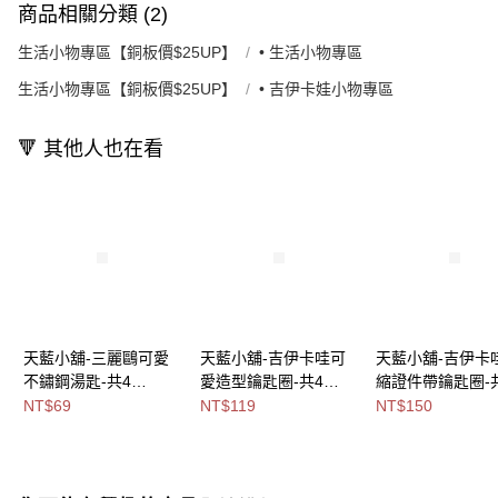
商品相關分類 (2)
生活小物專區【銅板價$25UP】
• 生活小物專區
生活小物專區【銅板價$25UP】
• 吉伊卡娃小物專區
🔻 其他人也在看
天藍小舖-三麗鷗可愛
天藍小舖-吉伊卡哇可
天藍小舖-吉伊卡
不鏽鋼湯匙-共4
愛造型鑰匙圈-共4
縮證件帶鑰匙圈-
色-$69【A11115451】
色-$119【A11115583
色-$150【A11115
NT$69
NT$119
NT$150
】
】