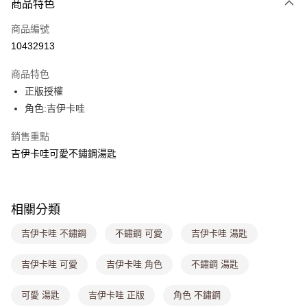
商品特色
信用卡一次付款
商品編號
超商取貨付款
10432913
LINE Pay
商品特色
Apple Pay
正版授權
角色:吉伊卡哇
街口支付
銷售重點
悠遊付
吉伊卡哇可愛不鏽鋼湯匙
Google Pay
大哥付你分期
相關說明
相關分類
【大哥付你分期使用說明】
ATM付款
吉伊卡哇 不鏽鋼
不鏽鋼 可愛
吉伊卡哇 湯匙
1.本服務由台灣大哥大提供，台灣大哥大用戶可立即使用無須另外申請。
2.付款方式選擇「大哥付你分期」，訂單成立後會自動跳轉到大哥付的交易
流程，驗證手機門號後，選擇欲分期的期數、繳款截止日，確認付款後即完
吉伊卡哇 可愛
吉伊卡哇 角色
不鏽鋼 湯匙
運送方式
成交易。
3.實際核准額度、可分期數及費用金額請依後續交易確認頁面所載為準。
全家取貨付款
可愛 湯匙
吉伊卡哇 正版
角色 不鏽鋼
4.訂單成立30分鐘內，如未前往確認交易或遇審核未通過，訂單將自動取
每筆NT$80，滿NT$699(含以上)免運費