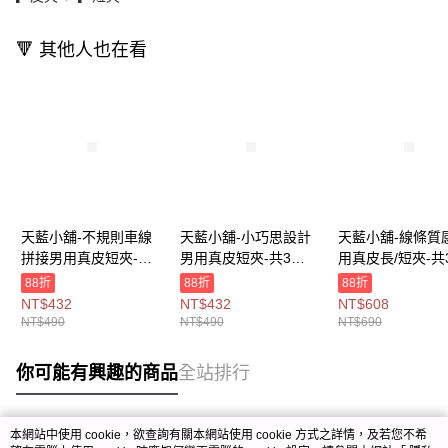
🔻 其他人也在看
天藍小舖-不規則車線
天藍小舖-小巧思設計
天藍小舖-線條質
拼接男用真皮短夾-共3
男用真皮短夾-共3
用真皮長/短夾-共
色-$490【A08081816
色-$490【A08081814
【A08080819】
88折
88折
88折
】
】
【A08080818】
NT$432
NT$432
NT$608
【A08080817】
NT$490
NT$490
NT$690
你可能有興趣的商品
全站排行
本網站中使用 cookie，欲查詢有關本網站使用 cookie 方式之詳情，及若您不希