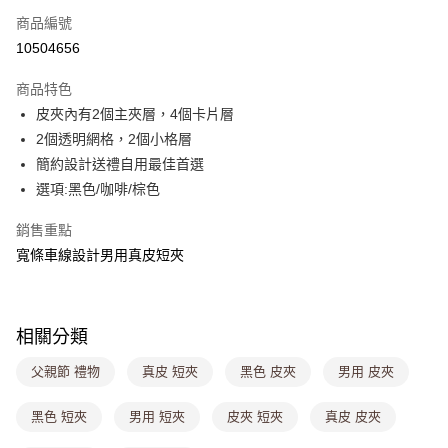
商品編號
超商取貨付款
10504656
LINE Pay
商品特色
Apple Pay
皮夾內有2個主夾層，4個卡片層
2個透明網格，2個小格層
街口支付
簡約設計送禮自用最佳首選
悠遊付
選項:黑色/咖啡/棕色
Google Pay
銷售重點
寬條車線設計男用真皮短夾
大哥付你分期
相關說明
【大哥付你分期使用說明】
ATM付款
1.本服務由台灣大哥大提供，台灣大哥大用戶可立即使用無須另外申請。
相關分類
2.付款方式選擇「大哥付你分期」，訂單成立後會自動跳轉到大哥付的交易
流程，驗證手機門號後，選擇欲分期的期數、繳款截止日，確認付款後即完
運送方式
父親節 禮物
真皮 短夾
黑色 皮夾
男用 皮夾
成交易。
3.實際核准額度、可分期數及費用金額請依後續交易確認頁面所載為準。
全家取貨付款
4.訂單成立30分鐘內，如未前往確認交易或遇審核未通過，訂單將自動取
黑色 短夾
男用 短夾
皮夾 短夾
真皮 皮夾
每筆NT$80，滿NT$699(含以上)免運費
消。如遇「轉專審核」未通過狀況，表示未達大哥付你分期系統評分，恕無