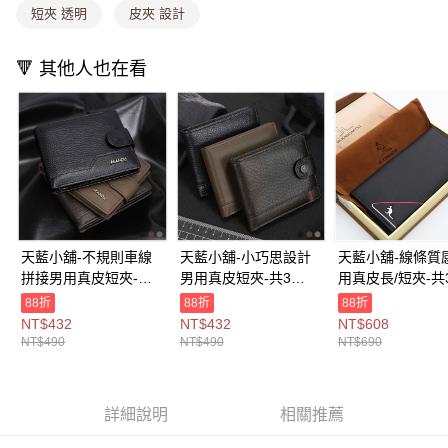
法說明評估內容。
短夾 透明
皮夾 設計
付款後全家取貨
【繳款方式說明】
1.分期款項不併入電信帳單，「大哥付你分期」於每月結算日後寄送繳費提
每筆NT$80，滿NT$699(含以上)免運費
醒簡訊。
🔻 其他人也在看
2.透過簡訊連結打開帳單後，可選擇「超商條碼／台灣大直營門市／銀行轉
萊爾富取貨付款
帳／街口支付／iPASS MONEY」等通路繳費。
每筆NT$8,888，滿NT$8,888(含以上)免運費
【注意事項】
付款後萊爾富取貨
1.本服務係由「台灣大哥大股份有限公司」（以下簡稱本公司）所提供，讓
用戶於交易時，得透過本服務購買商品或服務，並由商店將買賣／分期付款
每筆NT$8,888，滿NT$8,888(含以上)免運費
買賣價金債權讓與本公司後，依約使用本公司帳單繳交帳款。
2.基於同意付款使用「大哥付你分期」之契約關係目的，商店將以您的個人
7-11取貨付款
資料（包含姓名、電話或地址）提供予台灣大哥大進項蒐集、處理及利用，
由本公司與您本人進行分期帳單所需資料之確認、核對及更正。
每筆NT$80，滿NT$1,000(含以上)免運費
3.完整用戶服務條款，請詳閱以下連結：
https://oppay.tw/userRule
天藍小舖-不規則車線
天藍小舖-小巧思設計
天藍小舖-線條質
付款後7-11取貨
拼接男用真皮短夾-共3
男用真皮短夾-共3
用真皮長/短夾-共
色-$490【A08081816
色-$490【A08081814
【A08080819】
每筆NT$80，滿NT$1,000(含以上)免運費
88折
88折
88折
】
】
【A08080818】
NT$432
NT$432
NT$608
宅配
【A08080817】
NT$490
NT$490
NT$690
每筆NT$100，滿NT$1,000(含以上)免運費
付款後門市自取
詳細說明
相關推薦
免運費