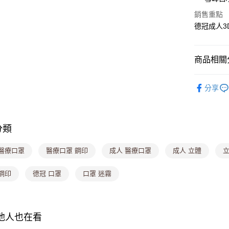
悠遊付
銷售重點
德冠成人3
Google Pa
大哥付你
商品相關分
相關說明
【大哥付
生活小物專
ATM付款
1.本服務
分享
2.付款方
流程，驗
完成交易
運送方式
3.實際核
分類
4.訂單成
全家取貨
消。如遇
每筆NT$8
無法說明
 醫療口罩
醫療口罩 鋼印
成人 醫療口罩
成人 立體
立
【繳款方
付款後全
1.分期款
鋼印
德冠 口罩
口罩 迷霧
醒簡訊。
每筆NT$8
2.透過簡
帳／街口支
萊爾富取
【注意事
每筆NT$8
其他人也在看
1.本服務