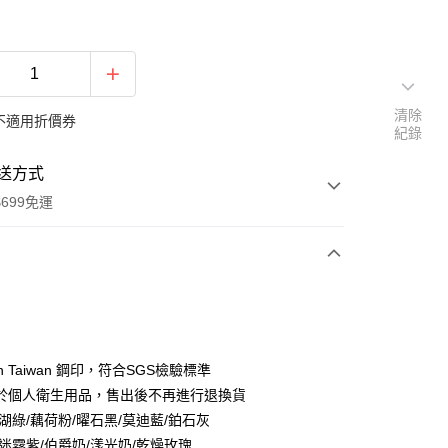
清除
不適用折價券
紀錄
送方式
699免運
次付款
付款
 In Taiwan 鋼印，符合SGS檢驗標準
於個人衛生用品，售出後不再進行退換貨
湖綠/藕荷粉/曜石黑/莫迪藍/鉑石灰
/迷霧紫/伯爵奶/漾光奶/乾燥玫瑰