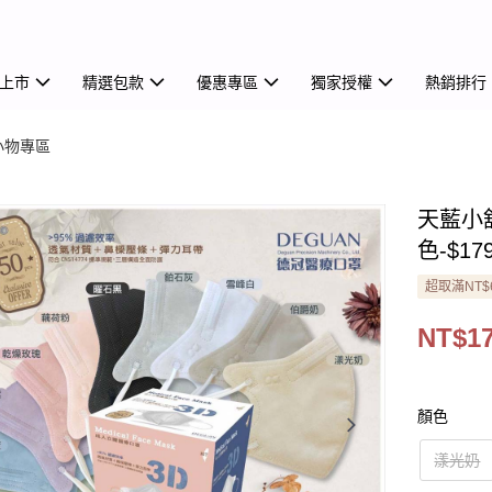
上市
精選包款
優惠專區
獨家授權
熱銷排行
小物專區
天藍小
色-$17
超取滿NT$
NT$1
顏色
漾光奶