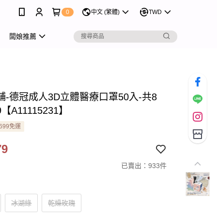
0
中文 (繁體)
TWD
闆娘推薦
舖-德冠成人3D立體醫療口罩50入-共8
9【A11115231】
699免運
79
已賣出：933件
冰湖綠
乾燥玫瑰