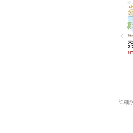
天
3
5
NT
色-
2
詳細