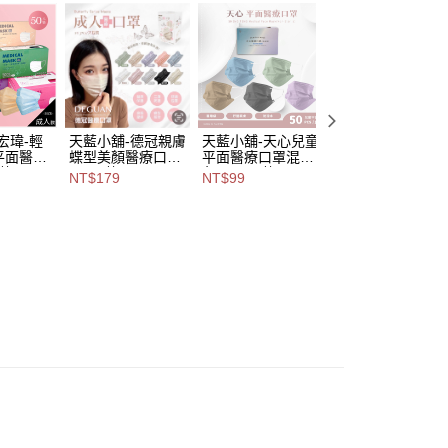
易時，得透過本服務購買商品或服務，並由商店將買賣／分期付
爾富取貨
金債權讓與本公司後，依約使用本公司帳單繳交帳款。
,888，滿NT$8,888(含以上)免運費
意付款使用「大哥付你分期」之契約關係目的，商店將以您的個人
含姓名、電話或地址）提供予台灣大哥大進項蒐集、處理及利
付款
公司與您本人進行分期帳單所需資料之確認、核對及更正。
戶服務條款，請詳閱以下連結：
https://oppay.tw/userRule
0，滿NT$1,000(含以上)免運費
1取貨
宏瑋-輕
天藍小舖-德冠親膚
天藍小舖-天心兒童
天藍小舖-興安U
平面醫療
蝶型美顏醫療口罩
平面醫療口罩混5
立體成人醫用口罩
0，滿NT$1,000(含以上)免運費
共9
50入-共9
色(50入)-共2
50入-共15
NT$179
NT$99
NT$179
111127
色-$179【A11115
色-$99【A111153
色-$179【A11115
232】
60】
521】
00，滿NT$1,000(含以上)免運費
市自取