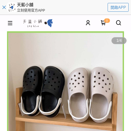
天藍小舖
開啟APP
立刻使用官方APP
0
1
/
4