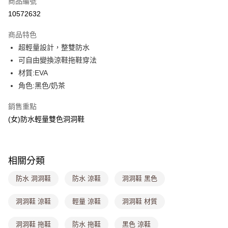
商品編號
超商取貨付款
10572632
LINE Pay
商品特色
Apple Pay
超輕量設計，整雙防水
可自由變換涼鞋拖鞋穿法
街口支付
材質:EVA
悠遊付
角色:黑色/奶茶
Google Pay
銷售重點
(女)防水輕量雙色洞洞鞋
大哥付你分期
相關說明
【大哥付你分期使用說明】
ATM付款
1.本服務由台灣大哥大提供，台灣大哥大用戶可立即使用無須另外申請。
相關分類
2.付款方式選擇「大哥付你分期」，訂單成立後會自動跳轉到大哥付的交易
流程，驗證手機門號後，選擇欲分期的期數、繳款截止日，確認付款後即完
運送方式
防水 洞洞鞋
防水 涼鞋
洞洞鞋 黑色
成交易。
3.實際核准額度、可分期數及費用金額請依後續交易確認頁面所載為準。
全家取貨付款
4.訂單成立30分鐘內，如未前往確認交易或遇審核未通過，訂單將自動取
洞洞鞋 涼鞋
輕量 涼鞋
洞洞鞋 材質
每筆NT$80，滿NT$699(含以上)免運費
消。如遇「轉專審核」未通過狀況，表示未達大哥付你分期系統評分，恕無
法說明評估內容。
洞洞鞋 拖鞋
防水 拖鞋
黑色 涼鞋
付款後全家取貨
【繳款方式說明】