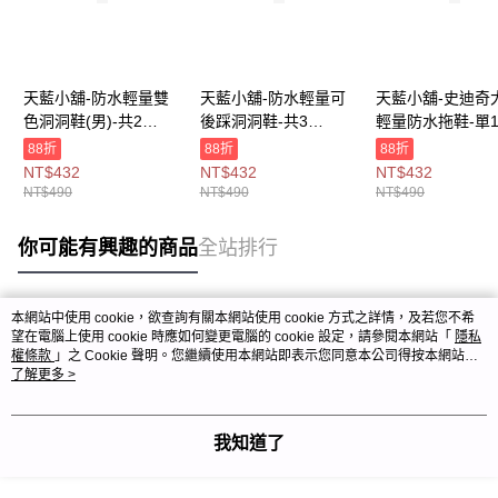
天藍小舖-防水輕量雙
天藍小舖-防水輕量可
天藍小舖-史迪奇
色洞洞鞋(男)-共2
後踩洞洞鞋-共3
輕量防水拖鞋-單
色-$490【A27270465
色-$490【A27270466
款-$490【A2727
88折
88折
88折
】
】
】
NT$432
NT$432
NT$432
NT$490
NT$490
NT$490
你可能有興趣的商品
全站排行
本網站中使用 cookie，欲查詢有關本網站使用 cookie 方式之詳情，及若您不希
熱門標籤
望在電腦上使用 cookie 時應如何變更電腦的 cookie 設定，請參閱本網站「
隱私
權條款
」之 Cookie 聲明。您繼續使用本網站即表示您同意本公司得按本網站使
用條款之 Cookie 聲明使用 cookie。
了解更多 >
我知道了