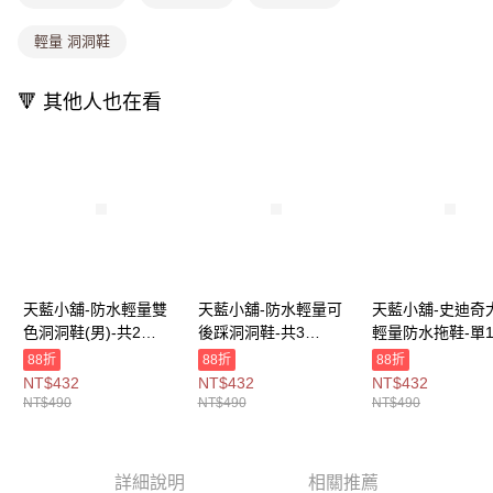
1.分期款項不併入電信帳單，「大哥付你分期」於每月結算日後寄送繳費提
每筆NT$80，滿NT$699(含以上)免運費
醒簡訊。
輕量 洞洞鞋
2.透過簡訊連結打開帳單後，可選擇「超商條碼／台灣大直營門市／銀行轉
萊爾富取貨付款
帳／街口支付／iPASS MONEY」等通路繳費。
每筆NT$8,888，滿NT$8,888(含以上)免運費
🔻 其他人也在看
【注意事項】
付款後萊爾富取貨
1.本服務係由「台灣大哥大股份有限公司」（以下簡稱本公司）所提供，讓
用戶於交易時，得透過本服務購買商品或服務，並由商店將買賣／分期付款
每筆NT$8,888，滿NT$8,888(含以上)免運費
買賣價金債權讓與本公司後，依約使用本公司帳單繳交帳款。
2.基於同意付款使用「大哥付你分期」之契約關係目的，商店將以您的個人
7-11取貨付款
資料（包含姓名、電話或地址）提供予台灣大哥大進項蒐集、處理及利用，
由本公司與您本人進行分期帳單所需資料之確認、核對及更正。
每筆NT$80，滿NT$1,000(含以上)免運費
3.完整用戶服務條款，請詳閱以下連結：
https://oppay.tw/userRule
付款後7-11取貨
每筆NT$80，滿NT$1,000(含以上)免運費
天藍小舖-防水輕量雙
天藍小舖-防水輕量可
天藍小舖-史迪奇
色洞洞鞋(男)-共2
後踩洞洞鞋-共3
輕量防水拖鞋-單
宅配
色-$490【A27270465
色-$490【A27270466
款-$490【A2727
88折
88折
88折
每筆NT$100，滿NT$1,000(含以上)免運費
】
】
】
NT$432
NT$432
NT$432
NT$490
NT$490
NT$490
付款後門市自取
免運費
詳細說明
相關推薦
海外宅配
查看運費