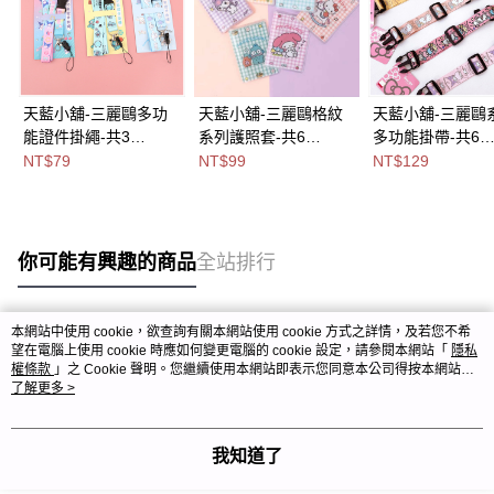
天藍小舖-三麗鷗多功
天藍小舖-三麗鷗格紋
天藍小舖-三麗鷗
能證件掛繩-共3
系列護照套-共6
多功能掛帶-共6
色-$79【A11115556】
色-$99【A11115535】
色-$129【A11114
NT$79
NT$99
NT$129
】
你可能有興趣的商品
全站排行
本網站中使用 cookie，欲查詢有關本網站使用 cookie 方式之詳情，及若您不希
熱門標籤
望在電腦上使用 cookie 時應如何變更電腦的 cookie 設定，請參閱本網站「
隱私
權條款
」之 Cookie 聲明。您繼續使用本網站即表示您同意本公司得按本網站使
用條款之 Cookie 聲明使用 cookie。
了解更多 >
我知道了