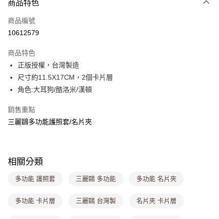
商品特色
信用卡一次付款
商品編號
超商取貨付款
10612579
LINE Pay
商品特色
Apple Pay
正版授權，台灣製造
尺寸約11.5X17CM，2個卡片層
街口支付
角色:大耳狗/酷洛米/漢頓
悠遊付
銷售重點
Google Pay
三麗鷗多功能護照套/名片夾
大哥付你分期
相關說明
【大哥付你分期使用說明】
相關分類
ATM付款
1.本服務由台灣大哥大提供，台灣大哥大用戶可立即使用無須另外申請。
2.付款方式選擇「大哥付你分期」，訂單成立後會自動跳轉到大哥付的交易
多功能 護照套
三麗鷗 多功能
多功能 名片夾
流程，驗證手機門號後，選擇欲分期的期數、繳款截止日，確認付款後即完
運送方式
成交易。
多功能 卡片層
三麗鷗 台灣製
名片夾 卡片層
3.實際核准額度、可分期數及費用金額請依後續交易確認頁面所載為準。
全家取貨付款
4.訂單成立30分鐘內，如未前往確認交易或遇審核未通過，訂單將自動取
每筆NT$80，滿NT$699(含以上)免運費