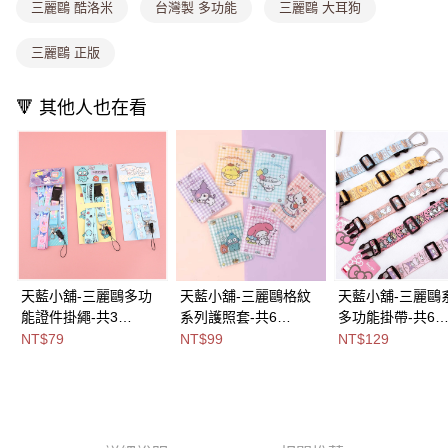
消。如遇「轉專審核」未通過狀況，表示未達大哥付你分期系統評分，恕無
三麗鷗 酷洛米
台灣製 多功能
三麗鷗 大耳狗
法說明評估內容。
付款後全家取貨
【繳款方式說明】
三麗鷗 正版
1.分期款項不併入電信帳單，「大哥付你分期」於每月結算日後寄送繳費提
每筆NT$80，滿NT$699(含以上)免運費
醒簡訊。
2.透過簡訊連結打開帳單後，可選擇「超商條碼／台灣大直營門市／銀行轉
萊爾富取貨付款
🔻 其他人也在看
帳／街口支付／iPASS MONEY」等通路繳費。
每筆NT$8,888，滿NT$8,888(含以上)免運費
【注意事項】
付款後萊爾富取貨
1.本服務係由「台灣大哥大股份有限公司」（以下簡稱本公司）所提供，讓
用戶於交易時，得透過本服務購買商品或服務，並由商店將買賣／分期付款
每筆NT$8,888，滿NT$8,888(含以上)免運費
買賣價金債權讓與本公司後，依約使用本公司帳單繳交帳款。
2.基於同意付款使用「大哥付你分期」之契約關係目的，商店將以您的個人
7-11取貨付款
資料（包含姓名、電話或地址）提供予台灣大哥大進項蒐集、處理及利用，
由本公司與您本人進行分期帳單所需資料之確認、核對及更正。
每筆NT$80，滿NT$1,000(含以上)免運費
3.完整用戶服務條款，請詳閱以下連結：
https://oppay.tw/userRule
付款後7-11取貨
天藍小舖-三麗鷗多功
天藍小舖-三麗鷗格紋
天藍小舖-三麗鷗
能證件掛繩-共3
系列護照套-共6
多功能掛帶-共6
每筆NT$80，滿NT$1,000(含以上)免運費
色-$79【A11115556】
色-$99【A11115535】
色-$129【A11114
NT$79
NT$99
NT$129
宅配
】
每筆NT$100，滿NT$1,000(含以上)免運費
付款後門市自取
免運費