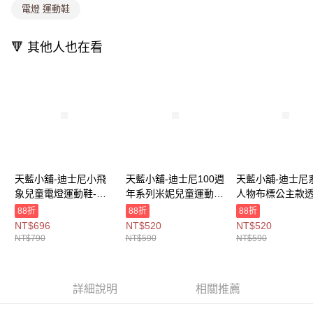
電燈 運動鞋
1.分期款項不併入電信帳單，「大哥付你分期」於每月結算日後寄送繳費提
每筆NT$80，滿NT$1,000(含以上)免運費
醒簡訊。
2.透過簡訊連結打開帳單後，可選擇「超商條碼／台灣大直營門市／銀行轉
萊爾富取貨付款
🔻 其他人也在看
帳／街口支付／iPASS MONEY」等通路繳費。
每筆NT$8,888，滿NT$8,888(含以上)免運費
【注意事項】
付款後萊爾富取貨
1.本服務係由「台灣大哥大股份有限公司」（以下簡稱本公司）所提供，讓
用戶於交易時，得透過本服務購買商品或服務，並由商店將買賣／分期付款
每筆NT$8,888，滿NT$8,888(含以上)免運費
買賣價金債權讓與本公司後，依約使用本公司帳單繳交帳款。
2.基於同意付款使用「大哥付你分期」之契約關係目的，商店將以您的個人
7-11取貨付款
資料（包含姓名、電話或地址）提供予台灣大哥大進項蒐集、處理及利用，
由本公司與您本人進行分期帳單所需資料之確認、核對及更正。
每筆NT$80，滿NT$1,000(含以上)免運費
3.完整用戶服務條款，請詳閱以下連結：
https://oppay.tw/userRule
付款後7-11取貨
天藍小舖-迪士尼小飛
天藍小舖-迪士尼100週
天藍小舖-迪士尼
象兒童電燈運動鞋-單1
年系列米妮兒童運動
人物布標公主款
每筆NT$80，滿NT$1,000(含以上)免運費
款-$790【A27270470
鞋-單1
童運動鞋-單1
88折
88折
88折
宅配
】
款-$590【A27270364
款-$590【A2727
NT$696
NT$520
NT$520
】
】
NT$790
NT$590
NT$590
每筆NT$100，滿NT$1,000(含以上)免運費
付款後門市自取
免運費
詳細說明
相關推薦
海外宅配
查看運費