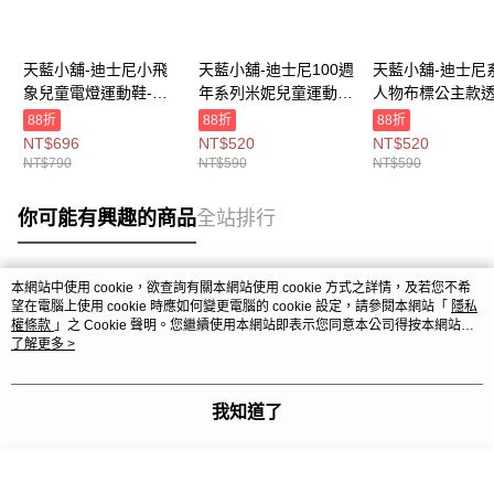
天藍小舖-迪士尼小飛
天藍小舖-迪士尼100週
天藍小舖-迪士尼
象兒童電燈運動鞋-單1
年系列米妮兒童運動
人物布標公主款
款-$790【A27270470
鞋-單1
童運動鞋-單1
88折
88折
88折
】
款-$590【A27270364
款-$590【A2727
NT$696
NT$520
NT$520
】
】
NT$790
NT$590
NT$590
你可能有興趣的商品
全站排行
本網站中使用 cookie，欲查詢有關本網站使用 cookie 方式之詳情，及若您不希
熱門標籤
望在電腦上使用 cookie 時應如何變更電腦的 cookie 設定，請參閱本網站「
隱私
權條款
」之 Cookie 聲明。您繼續使用本網站即表示您同意本公司得按本網站使
用條款之 Cookie 聲明使用 cookie。
了解更多 >
我知道了