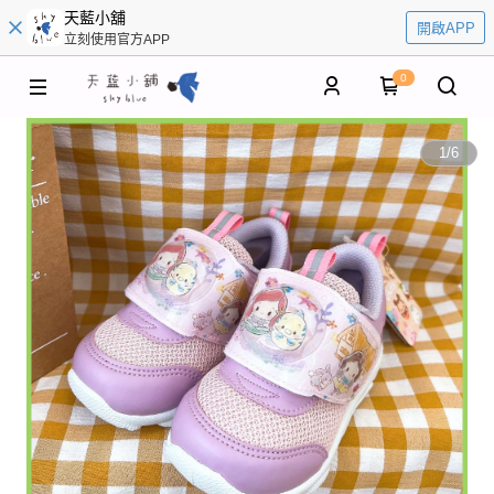
天藍小舖
開啟APP
立刻使用官方APP
0
1
/
6