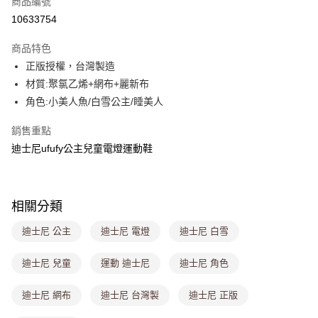
商品編號
超商取貨付款
10633754
LINE Pay
商品特色
Apple Pay
正版授權，台灣製造
材質:聚氯乙烯+網布+麗新布
街口支付
角色:小美人魚/白雪公主/睡美人
悠遊付
銷售重點
Google Pay
迪士尼ufufy公主兒童電燈運動鞋
大哥付你分期
相關說明
【大哥付你分期使用說明】
相關分類
ATM付款
1.本服務由台灣大哥大提供，台灣大哥大用戶可立即使用無須另外申請。
2.付款方式選擇「大哥付你分期」，訂單成立後會自動跳轉到大哥付的交易
迪士尼 公主
迪士尼 電燈
迪士尼 白雪
流程，驗證手機門號後，選擇欲分期的期數、繳款截止日，確認付款後即完
運送方式
成交易。
迪士尼 兒童
運動 迪士尼
迪士尼 角色
3.實際核准額度、可分期數及費用金額請依後續交易確認頁面所載為準。
全家取貨付款
4.訂單成立30分鐘內，如未前往確認交易或遇審核未通過，訂單將自動取
每筆NT$80，滿NT$1,000(含以上)免運費
消。如遇「轉專審核」未通過狀況，表示未達大哥付你分期系統評分，恕無
迪士尼 網布
迪士尼 台灣製
迪士尼 正版
法說明評估內容。
付款後全家取貨
【繳款方式說明】