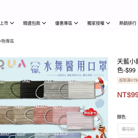
上市
精選包款
優惠專區
獨家授權
熱銷排行
小物專區
天藍小
色-$99
超取滿NT$
NT$9
顏色
櫻花粉