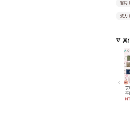
醫用 
波力 
🔻 
天
平
14
N
色-
3