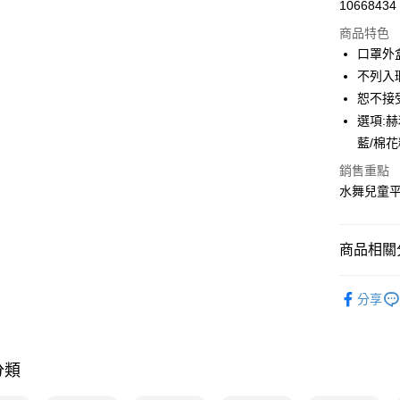
10668434
超商取貨
商品特色
LINE Pay
口罩外
不列入
Apple Pay
恕不接
街口支付
選項:赫
藍/棉花
悠遊付
銷售重點
Google Pa
水舞兒童
大哥付你
相關說明
商品相關分
【大哥付
ATM付款
1.本服務
生活小物專
2.付款方
分享
流程，驗
完成交易
運送方式
3.實際核
4.訂單成
全家取貨
消。如遇
分類
每筆NT$8
無法說明
【繳款方