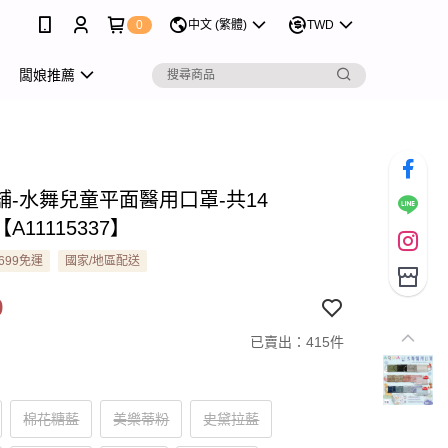
0
中文 (繁體)
TWD
闆娘推薦
舖-水舞兒童平面醫用口罩-共14
【A11115337】
699免運
國家/地區配送
9
已賣出：415件
棉花糖藍
美樂蒂粉
史黛拉藍