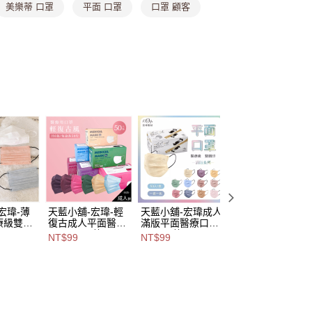
美樂蒂 口罩
平面 口罩
口罩 顧客
家取貨
項不併入電信帳單，「大哥付你分期」於每月結算日後寄送繳費提
0，滿NT$699(含以上)免運費
訊連結打開帳單後，可選擇「超商條碼／台灣大直營門市／銀行轉
付／iPASS MONEY」等通路繳費。
貨付款
項】
,888，滿NT$8,888(含以上)免運費
係由「台灣大哥大股份有限公司」（以下簡稱本公司）所提供，讓
易時，得透過本服務購買商品或服務，並由商店將買賣／分期付
爾富取貨
金債權讓與本公司後，依約使用本公司帳單繳交帳款。
,888，滿NT$8,888(含以上)免運費
意付款使用「大哥付你分期」之契約關係目的，商店將以您的個人
含姓名、電話或地址）提供予台灣大哥大進項蒐集、處理及利
付款
公司與您本人進行分期帳單所需資料之確認、核對及更正。
戶服務條款，請詳閱以下連結：
https://oppay.tw/userRule
0，滿NT$1,000(含以上)免運費
1取貨
0，滿NT$1,000(含以上)免運費
宏瑋-薄
天藍小舖-宏瑋-輕
天藍小舖-宏瑋成人
天藍小舖-興安圓
療級雙鋼
復古成人平面醫療
滿版平面醫療口罩
美學醫用平面口罩
口罩50
口罩50入-共9
(50入)-共11
50入-共8
NT$99
NT$99
NT$99
$99
色-$99【A111127
色-$99【A111158
色-$99【A111155
00，滿NT$1,000(含以上)免運費
325】
57】
74】
51】
市自取