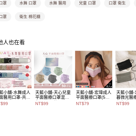
口罩
水舞 口罩
水舞 醫用
兒童 口罩
口罩 衛生
付款後全
1.分期款
醒簡訊。
每筆NT$8
2.透過簡
口罩
衛生 棉花糖
帳／街口支
萊爾富取
【注意事
每筆NT$8
1.本服務
其他人也在看
用戶於交
付款後萊
款買賣價
每筆NT$8
2.基於同
資料（包
7-11取貨
用，由本
3.完整用
每筆NT$8
付款後7-1
每筆NT$8
藍小舖-水舞成人
天藍小舖-天心兒童
天藍小舖-宏瑋成人
天藍小舖-
面醫用口罩-共
平面醫療口罩混5
平面醫療口罩(50
暮微光醫
宅配
色(50入)-共2
入)-共12
印兒童平面
T$99
NT$99
NT$79
NT$99
$99【A111153
色-$99【A111153
色-$79【A111115
入-共5色-
每筆NT$1
6】
60】
79】
【A11114
付款後門
免運費