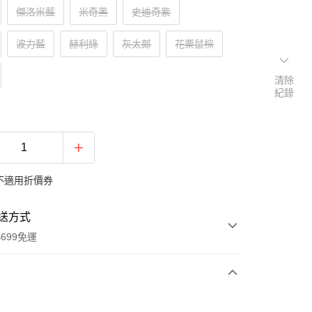
傑洛米藍
米奇黑
史迪奇紫
波力藍
赫利綠
灰太郎
花栗鼠棕
清除
紀錄
不適用折價券
送方式
699免運
次付款