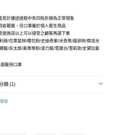
付款
盒若於運送過程中有凹陷折損為正常現象
瑕疵範圍，另口罩屬於個人衛生用品
受退換貨以上可以接受之顧客再請下單
利綠/花栗鼠棕/櫻花粉/史迪奇紫/米奇黑/達菲棕/傑洛米
糖藍/灰太郎/美樂蒂粉/波力藍/雪寶白/雪莉玫/史黛拉藍
y
平面醫用口罩
分期
類 (1)
你分期使用說明】
由台灣大哥大提供，台灣大哥大用戶可立即使用無須另外申請。
區【銅板價$25UP】
醫療口罩&防疫小物專區
式選擇「大哥付你分期」，訂單成立後會自動跳轉到大哥付的交易
客服
證手機門號後，選擇欲分期的期數、繳款截止日，確認付款後即
。
准額度、可分期數及費用金額請依後續交易確認頁面所載為準。
立30分鐘內，如未前往確認交易或遇審核未通過，訂單將自動取
付款
「轉專審核」未通過狀況，表示未達大哥付你分期系統評分，恕
0，滿NT$699(含以上)免運費
評估內容。
式說明】