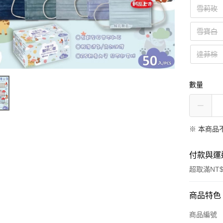
雪莉玫
雪寶白
達菲棕
數量
※ 本商品
付款與運
超取滿NT$
付款方式
商品特色
信用卡一
商品編號