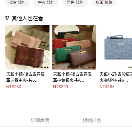
消。如遇「轉專審核」未通過狀況，表示未達大哥付你分期系統評分，恕無
復古 錢包
中夾 錢包
黑色 錢包
皮革 拉鍊
法說明評估內容。
付款後全家取貨
【繳款方式說明】
1.分期款項不併入電信帳單，「大哥付你分期」於每月結算日後寄送繳費提
🔻 其他人也在看
每筆NT$80，滿NT$699(含以上)免運費
醒簡訊。
2.透過簡訊連結打開帳單後，可選擇「超商條碼／台灣大直營門市／銀行轉
萊爾富取貨付款
帳／街口支付／iPASS MONEY」等通路繳費。
每筆NT$8,888，滿NT$8,888(含以上)免運費
【注意事項】
付款後萊爾富取貨
1.本服務係由「台灣大哥大股份有限公司」（以下簡稱本公司）所提供，讓
用戶於交易時，得透過本服務購買商品或服務，並由商店將買賣／分期付款
每筆NT$8,888，滿NT$8,888(含以上)免運費
買賣價金債權讓與本公司後，依約使用本公司帳單繳交帳款。
2.基於同意付款使用「大哥付你分期」之契約關係目的，商店將以您的個人
7-11取貨付款
資料（包含姓名、電話或地址）提供予台灣大哥大進項蒐集、處理及利用，
天藍小舖-復古雲霧皮
天藍小舖-復古雲霧皮
天藍小舖-雲彩皮
由本公司與您本人進行分期帳單所需資料之確認、核對及更正。
每筆NT$80，滿NT$1,000(含以上)免運費
革三折中夾-共6
革拉鍊長夾-共6
夾零錢包-共6
3.完整用戶服務條款，請詳閱以下連結：
https://oppay.tw/userRule
付款後7-11取貨
色-$250【A08081835
色-$290【A08081834
色-$168【A0808
NT$250
NT$290
NT$168
】
】
】
每筆NT$80，滿NT$1,000(含以上)免運費
宅配
每筆NT$100，滿NT$1,000(含以上)免運費
詳細說明
相關推薦
付款後門市自取
免運費