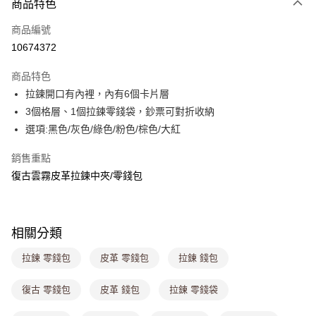
商品特色
信用卡一次付款
商品編號
超商取貨付款
10674372
LINE Pay
商品特色
Apple Pay
拉鍊開口有內裡，內有6個卡片層
3個格層、1個拉鍊零錢袋，鈔票可對折收納
街口支付
選項:黑色/灰色/綠色/粉色/棕色/大紅
悠遊付
銷售重點
Google Pay
復古雲霧皮革拉鍊中夾/零錢包
大哥付你分期
相關說明
【大哥付你分期使用說明】
相關分類
ATM付款
1.本服務由台灣大哥大提供，台灣大哥大用戶可立即使用無須另外申請。
2.付款方式選擇「大哥付你分期」，訂單成立後會自動跳轉到大哥付的交易
拉鍊 零錢包
皮革 零錢包
拉鍊 錢包
流程，驗證手機門號後，選擇欲分期的期數、繳款截止日，確認付款後即完
運送方式
成交易。
復古 零錢包
皮革 錢包
拉鍊 零錢袋
3.實際核准額度、可分期數及費用金額請依後續交易確認頁面所載為準。
全家取貨付款
4.訂單成立30分鐘內，如未前往確認交易或遇審核未通過，訂單將自動取
每筆NT$80，滿NT$699(含以上)免運費