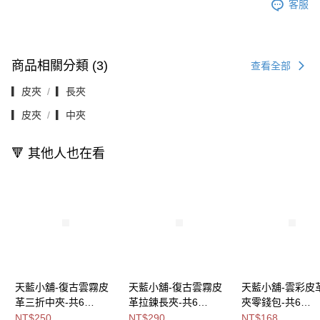
客服
商品相關分類 (3)
查看全部
▎皮夾
▎長夾
▎皮夾
▎中夾
🔻 其他人也在看
天藍小舖-復古雲霧皮
天藍小舖-復古雲霧皮
天藍小舖-雲彩皮
革三折中夾-共6
革拉鍊長夾-共6
夾零錢包-共6
色-$250【A08081835
色-$290【A08081834
色-$168【A0808
NT$250
NT$290
NT$168