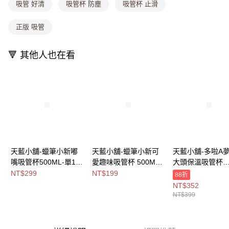
消。如遇「轉專審核」未通過狀況，表示未達大哥付你分期系統評分，恕無
吸管 好清
吸管杯 防塵
吸管杯 止滑
法說明評估內容。
付款後全家取貨
【繳款方式說明】
正版 吸管
1.分期款項不併入電信帳單，「大哥付你分期」於每月結算日後寄送繳費提
每筆NT$80，滿NT$699(含以上)免運費
醒簡訊。
2.透過簡訊連結打開帳單後，可選擇「超商條碼／台灣大直營門市／銀行轉
萊爾富取貨付款
🔻 其他人也在看
帳／街口支付／iPASS MONEY」等通路繳費。
每筆NT$8,888，滿NT$8,888(含以上)免運費
【注意事項】
付款後萊爾富取貨
1.本服務係由「台灣大哥大股份有限公司」（以下簡稱本公司）所提供，讓
用戶於交易時，得透過本服務購買商品或服務，並由商店將買賣／分期付款
每筆NT$8,888，滿NT$8,888(含以上)免運費
買賣價金債權讓與本公司後，依約使用本公司帳單繳交帳款。
2.基於同意付款使用「大哥付你分期」之契約關係目的，商店將以您的個人
7-11取貨付款
資料（包含姓名、電話或地址）提供予台灣大哥大進項蒐集、處理及利用，
由本公司與您本人進行分期帳單所需資料之確認、核對及更正。
每筆NT$80，滿NT$1,000(含以上)免運費
3.完整用戶服務條款，請詳閱以下連結：
https://oppay.tw/userRule
付款後7-11取貨
天藍小舖-蠟筆小新嘟
天藍小舖-蠟筆小新可
天藍小舖-多啦A
嘴吸管杯500ML-單1
愛趣味吸管杯 500ML-
大頭保溫吸管杯
每筆NT$80，滿NT$1,000(含以上)免運費
款-$299【A11115350
共2
600ML-共2
NT$299
NT$199
88折
宅配
】
色-$199【A11114818
色-$399【A11114
NT$352
】
】
NT$399
每筆NT$100，滿NT$1,000(含以上)免運費
付款後門市自取
免運費