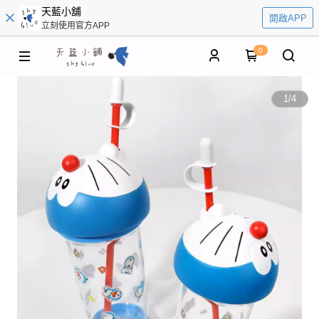
天藍小舖
開啟APP
立刻使用官方APP
0
1
/
4