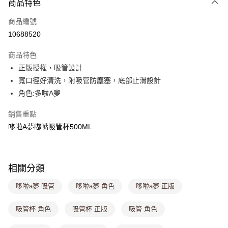
商品特色
信用卡一次付款
商品編號
超商取貨付款
10688520
LINE Pay
商品特色
Apple Pay
正版授權，吸管設計
寬口徑好清洗，附吸管防塵塞，底部止滑設計
街口支付
角色:多啦A夢
悠遊付
銷售重點
Google Pay
哆啦A夢嘟嘴吸管杯500ML
大哥付你分期
相關說明
【大哥付你分期使用說明】
相關分類
ATM付款
1.本服務由台灣大哥大提供，台灣大哥大用戶可立即使用無須另外申請。
2.付款方式選擇「大哥付你分期」，訂單成立後會自動跳轉到大哥付的交易
哆啦a夢 吸管
哆啦a夢 角色
哆啦a夢 正版
流程，驗證手機門號後，選擇欲分期的期數、繳款截止日，確認付款後即完
運送方式
成交易。
吸管杯 角色
吸管杯 正版
吸管 角色
3.實際核准額度、可分期數及費用金額請依後續交易確認頁面所載為準。
全家取貨付款
4.訂單成立30分鐘內，如未前往確認交易或遇審核未通過，訂單將自動取
每筆NT$80，滿NT$699(含以上)免運費