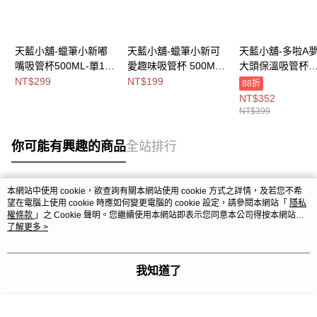
天藍小舖-蠟筆小新嘟
天藍小舖-蠟筆小新可
天藍小舖-多啦A
嘴吸管杯500ML-單1
愛趣味吸管杯 500ML-
大頭保溫吸管杯
款-$299【A11115350
共2
600ML-共2
NT$299
NT$199
88折
】
色-$199【A11114818
色-$399【A11114
NT$352
】
】
NT$399
你可能有興趣的商品
全站排行
本網站中使用 cookie，欲查詢有關本網站使用 cookie 方式之詳情，及若您不希
熱門標籤
望在電腦上使用 cookie 時應如何變更電腦的 cookie 設定，請參閱本網站「
隱私
權條款
」之 Cookie 聲明。您繼續使用本網站即表示您同意本公司得按本網站使
用條款之 Cookie 聲明使用 cookie。
了解更多 >
我知道了