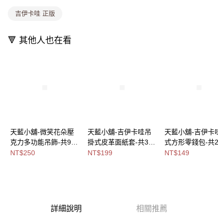
消。如遇「轉專審核」未通過狀況，表示未達大哥付你分期系統評分，恕無
法說明評估內容。
吉伊卡哇 正版
付款後全家取貨
【繳款方式說明】
1.分期款項不併入電信帳單，「大哥付你分期」於每月結算日後寄送繳費提
每筆NT$80，滿NT$699(含以上)免運費
醒簡訊。
🔻 其他人也在看
2.透過簡訊連結打開帳單後，可選擇「超商條碼／台灣大直營門市／銀行轉
萊爾富取貨付款
帳／街口支付／iPASS MONEY」等通路繳費。
每筆NT$8,888，滿NT$8,888(含以上)免運費
【注意事項】
付款後萊爾富取貨
1.本服務係由「台灣大哥大股份有限公司」（以下簡稱本公司）所提供，讓
用戶於交易時，得透過本服務購買商品或服務，並由商店將買賣／分期付款
每筆NT$8,888，滿NT$8,888(含以上)免運費
買賣價金債權讓與本公司後，依約使用本公司帳單繳交帳款。
2.基於同意付款使用「大哥付你分期」之契約關係目的，商店將以您的個人
7-11取貨付款
資料（包含姓名、電話或地址）提供予台灣大哥大進項蒐集、處理及利用，
由本公司與您本人進行分期帳單所需資料之確認、核對及更正。
每筆NT$80，滿NT$1,000(含以上)免運費
天藍小舖-微笑花朵壓
天藍小舖-吉伊卡哇吊
天藍小舖-吉伊卡
3.完整用戶服務條款，請詳閱以下連結：
https://oppay.tw/userRule
克力多功能吊飾-共9
掛式皮革面紙套-共3
式方形零錢包-共
付款後7-11取貨
色-$250【A11115924
色-$199【A11115908
色-$149【A11115
NT$250
NT$199
NT$149
每筆NT$80，滿NT$1,000(含以上)免運費
】
】
】
宅配
每筆NT$100，滿NT$1,000(含以上)免運費
付款後門市自取
詳細說明
相關推薦
免運費