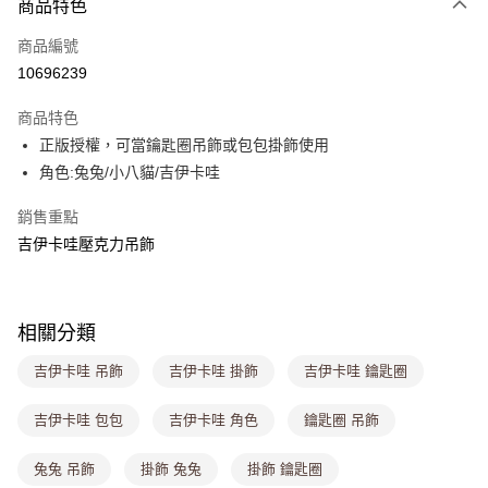
商品特色
信用卡一次付款
商品編號
超商取貨付款
10696239
LINE Pay
商品特色
Apple Pay
正版授權，可當鑰匙圈吊飾或包包掛飾使用
角色:兔兔/小八貓/吉伊卡哇
街口支付
銷售重點
悠遊付
吉伊卡哇壓克力吊飾
Google Pay
大哥付你分期
相關說明
相關分類
【大哥付你分期使用說明】
ATM付款
吉伊卡哇 吊飾
吉伊卡哇 掛飾
吉伊卡哇 鑰匙圈
1.本服務由台灣大哥大提供，台灣大哥大用戶可立即使用無須另外申請。
2.付款方式選擇「大哥付你分期」，訂單成立後會自動跳轉到大哥付的交易
流程，驗證手機門號後，選擇欲分期的期數、繳款截止日，確認付款後即完
吉伊卡哇 包包
吉伊卡哇 角色
鑰匙圈 吊飾
運送方式
成交易。
3.實際核准額度、可分期數及費用金額請依後續交易確認頁面所載為準。
全家取貨付款
兔兔 吊飾
掛飾 兔兔
掛飾 鑰匙圈
4.訂單成立30分鐘內，如未前往確認交易或遇審核未通過，訂單將自動取
每筆NT$80，滿NT$699(含以上)免運費