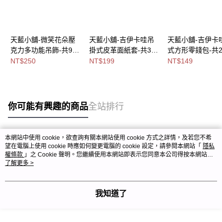
天藍小舖-微笑花朵壓
天藍小舖-吉伊卡哇吊
天藍小舖-吉伊卡
克力多功能吊飾-共9
掛式皮革面紙套-共3
式方形零錢包-共
色-$250【A11115924
色-$199【A11115908
色-$149【A11115
NT$250
NT$199
NT$149
】
】
】
你可能有興趣的商品
全站排行
本網站中使用 cookie，欲查詢有關本網站使用 cookie 方式之詳情，及若您不希
熱門標籤
望在電腦上使用 cookie 時應如何變更電腦的 cookie 設定，請參閱本網站「
隱私
權條款
」之 Cookie 聲明。您繼續使用本網站即表示您同意本公司得按本網站使
用條款之 Cookie 聲明使用 cookie。
了解更多 >
我知道了