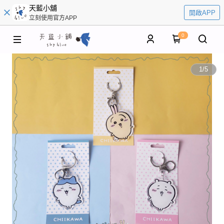
天藍小舖
開啟APP
立刻使用官方APP
0
1
/
5