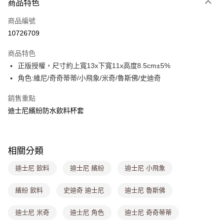
商品特色
信用卡一次付款
商品編號
超商取貨付款
10726709
LINE Pay
商品特色
Apple Pay
正版授權，尺寸約上寬13x下寬11x高度8.5cm±5%
角色:維尼/奇奇蒂蒂/小飛象/米奇/魯斯佛/史迪奇
街口支付
銷售重點
悠遊付
迪士尼繽紛防水飲料杯套
Google Pay
大哥付你分期
相關說明
相關分類
【大哥付你分期使用說明】
ATM付款
迪士尼 飲料
迪士尼 繽紛
迪士尼 小飛象
1.本服務由台灣大哥大提供，台灣大哥大用戶可立即使用無須另外申請。
2.付款方式選擇「大哥付你分期」，訂單成立後會自動跳轉到大哥付的交易
流程，驗證手機門號後，選擇欲分期的期數、繳款截止日，確認付款後即完
繽紛 飲料
史迪奇 迪士尼
迪士尼 魯斯佛
運送方式
成交易。
3.實際核准額度、可分期數及費用金額請依後續交易確認頁面所載為準。
全家取貨付款
迪士尼 米奇
迪士尼 角色
迪士尼 奇奇蒂蒂
4.訂單成立30分鐘內，如未前往確認交易或遇審核未通過，訂單將自動取
每筆NT$80，滿NT$699(含以上)免運費