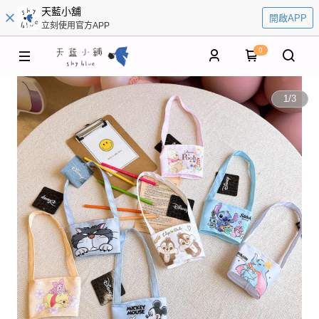
天藍小舖
開啟APP
立刻使用官方APP
0
1
/
3