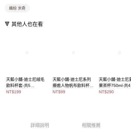
消。如遇「轉專審核」未通過狀況，表示未達大哥付你分期系統評分，恕無
法說明評估內容。
繽紛 米奇
付款後全家取貨
【繳款方式說明】
1.分期款項不併入電信帳單，「大哥付你分期」於每月結算日後寄送繳費提
每筆NT$80，滿NT$699(含以上)免運費
醒簡訊。
🔻 其他人也在看
2.透過簡訊連結打開帳單後，可選擇「超商條碼／台灣大直營門市／銀行轉
萊爾富取貨付款
帳／街口支付／iPASS MONEY」等通路繳費。
每筆NT$8,888，滿NT$8,888(含以上)免運費
【注意事項】
付款後萊爾富取貨
1.本服務係由「台灣大哥大股份有限公司」（以下簡稱本公司）所提供，讓
用戶於交易時，得透過本服務購買商品或服務，並由商店將買賣／分期付款
每筆NT$8,888，滿NT$8,888(含以上)免運費
買賣價金債權讓與本公司後，依約使用本公司帳單繳交帳款。
2.基於同意付款使用「大哥付你分期」之契約關係目的，商店將以您的個人
7-11取貨付款
資料（包含姓名、電話或地址）提供予台灣大哥大進項蒐集、處理及利用，
由本公司與您本人進行分期帳單所需資料之確認、核對及更正。
每筆NT$80，滿NT$1,000(含以上)免運費
天藍小舖-迪士尼絨毛
天藍小舖-迪士尼系列
天藍小舖-迪士尼
3.完整用戶服務條款，請詳閱以下連結：
https://oppay.tw/userRule
飲料杯套-共5
療癒人物帆布飲料杯
果茶杯750ml-共4
付款後7-11取貨
色-$199【A11115760
套-共11
色-$290【A11114
NT$199
NT$99
NT$290
每筆NT$80，滿NT$1,000(含以上)免運費
】
色-$99【A11113990】
】
宅配
每筆NT$100，滿NT$1,000(含以上)免運費
付款後門市自取
詳細說明
相關推薦
免運費