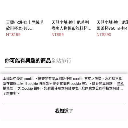
天藍小舖-迪士尼絨毛
天藍小舖-迪士尼系列
天藍小舖-迪士尼
飲料杯套-共5
療癒人物帆布飲料杯
果茶杯750ml-共4
色-$199【A11115760
套-共11
色-$290【A11114
NT$199
NT$99
NT$290
】
色-$99【A11113990】
】
你可能有興趣的商品
全站排行
本網站中使用 cookie，欲查詢有關本網站使用 cookie 方式之詳情，及若您不希
熱門標籤
望在電腦上使用 cookie 時應如何變更電腦的 cookie 設定，請參閱本網站「
隱私
權條款
」之 Cookie 聲明。您繼續使用本網站即表示您同意本公司得按本網站使
用條款之 Cookie 聲明使用 cookie。
了解更多 >
我知道了