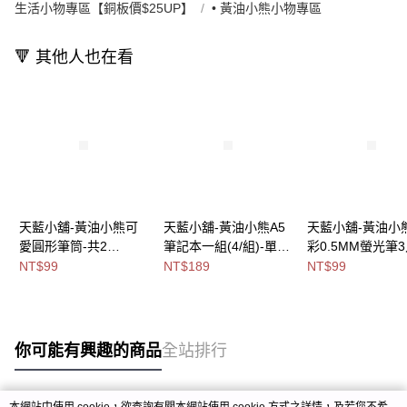
生活小物專區【銅板價$25UP】
• 黃油小熊小物專區
🔻 其他人也在看
天藍小舖-黃油小熊可
天藍小舖-黃油小熊A5
天藍小舖-黃油小
愛圓形筆筒-共2
筆記本一組(4/組)-單1
彩0.5MM螢光筆3
色-$99【A11115649】
款-$189【A11115392
單1
NT$99
NT$189
NT$99
】
款-$99【A11115
你可能有興趣的商品
全站排行