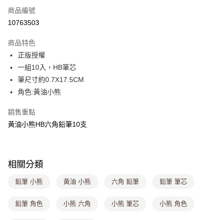
商品編號
超商取貨付款
10763503
LINE Pay
商品特色
Apple Pay
正版授權
一組10入，HB筆芯
街口支付
筆尺寸約0.7X17.5CM
悠遊付
角色:黃油小熊
Google Pay
銷售重點
黃油小熊HB六角鉛筆10支
大哥付你分期
相關說明
【大哥付你分期使用說明】
ATM付款
1.本服務由台灣大哥大提供，台灣大哥大用戶可立即使用無須另外申請。
相關分類
2.付款方式選擇「大哥付你分期」，訂單成立後會自動跳轉到大哥付的交易
流程，驗證手機門號後，選擇欲分期的期數、繳款截止日，確認付款後即完
運送方式
鉛筆 小熊
黃油 小熊
六角 鉛筆
鉛筆 筆芯
成交易。
3.實際核准額度、可分期數及費用金額請依後續交易確認頁面所載為準。
全家取貨付款
4.訂單成立30分鐘內，如未前往確認交易或遇審核未通過，訂單將自動取
鉛筆 角色
小熊 六角
小熊 筆芯
小熊 角色
每筆NT$80，滿NT$699(含以上)免運費
消。如遇「轉專審核」未通過狀況，表示未達大哥付你分期系統評分，恕無
法說明評估內容。