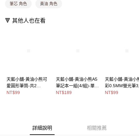
筆芯 角色
黃油 角色
付款後全家取貨
【繳款方式說明】
1.分期款項不併入電信帳單，「大哥付你分期」於每月結算日後寄送繳費提
每筆NT$80，滿NT$699(含以上)免運費
醒簡訊。
🔻 其他人也在看
2.透過簡訊連結打開帳單後，可選擇「超商條碼／台灣大直營門市／銀行轉
萊爾富取貨付款
帳／街口支付／iPASS MONEY」等通路繳費。
每筆NT$8,888，滿NT$8,888(含以上)免運費
【注意事項】
付款後萊爾富取貨
1.本服務係由「台灣大哥大股份有限公司」（以下簡稱本公司）所提供，讓
用戶於交易時，得透過本服務購買商品或服務，並由商店將買賣／分期付款
每筆NT$8,888，滿NT$8,888(含以上)免運費
買賣價金債權讓與本公司後，依約使用本公司帳單繳交帳款。
2.基於同意付款使用「大哥付你分期」之契約關係目的，商店將以您的個人
7-11取貨付款
資料（包含姓名、電話或地址）提供予台灣大哥大進項蒐集、處理及利用，
由本公司與您本人進行分期帳單所需資料之確認、核對及更正。
每筆NT$80，滿NT$1,000(含以上)免運費
3.完整用戶服務條款，請詳閱以下連結：
https://oppay.tw/userRule
天藍小舖-黃油小熊可
天藍小舖-黃油小熊A5
天藍小舖-黃油小
付款後7-11取貨
愛圓形筆筒-共2
筆記本一組(4/組)-單1
彩0.5MM螢光筆3
色-$99【A11115649】
款-$189【A11115392
單1
NT$99
NT$189
NT$99
每筆NT$80，滿NT$1,000(含以上)免運費
】
款-$99【A11115
宅配
每筆NT$100，滿NT$1,000(含以上)免運費
付款後門市自取
詳細說明
相關推薦
免運費