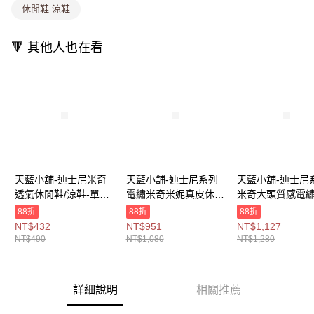
休閒鞋 涼鞋
1.分期款項不併入電信帳單，「大哥付你分期」於每月結算日後寄送繳費提
每筆NT$80，滿NT$699(含以上)免運費
醒簡訊。
2.透過簡訊連結打開帳單後，可選擇「超商條碼／台灣大直營門市／銀行轉
萊爾富取貨付款
🔻 其他人也在看
帳／街口支付／iPASS MONEY」等通路繳費。
每筆NT$8,888，滿NT$8,888(含以上)免運費
【注意事項】
付款後萊爾富取貨
1.本服務係由「台灣大哥大股份有限公司」（以下簡稱本公司）所提供，讓
用戶於交易時，得透過本服務購買商品或服務，並由商店將買賣／分期付款
每筆NT$8,888，滿NT$8,888(含以上)免運費
買賣價金債權讓與本公司後，依約使用本公司帳單繳交帳款。
2.基於同意付款使用「大哥付你分期」之契約關係目的，商店將以您的個人
7-11取貨付款
資料（包含姓名、電話或地址）提供予台灣大哥大進項蒐集、處理及利用，
由本公司與您本人進行分期帳單所需資料之確認、核對及更正。
每筆NT$80，滿NT$1,000(含以上)免運費
3.完整用戶服務條款，請詳閱以下連結：
https://oppay.tw/userRule
付款後7-11取貨
天藍小舖-迪士尼米奇
天藍小舖-迪士尼系列
天藍小舖-迪士尼
透氣休閒鞋/涼鞋-單1
電繡米奇米妮真皮休閒
米奇大頭質感電
每筆NT$80，滿NT$1,000(含以上)免運費
款-$490【A27270475
鞋(粉)-單1
休閒鞋-單1
88折
88折
88折
宅配
】
款-$1080【A2727038
款-$1280【A272
NT$432
NT$951
NT$1,127
0】
7】
NT$490
NT$1,080
NT$1,280
每筆NT$100，滿NT$1,000(含以上)免運費
付款後門市自取
免運費
詳細說明
相關推薦