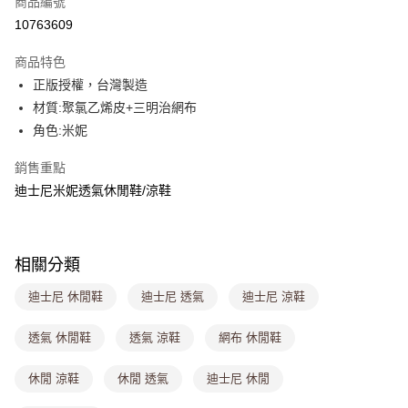
商品編號
超商取貨付款
10763609
LINE Pay
商品特色
Apple Pay
正版授權，台灣製造
材質:聚氯乙烯皮+三明治網布
街口支付
角色:米妮
悠遊付
銷售重點
Google Pay
迪士尼米妮透氣休閒鞋/涼鞋
大哥付你分期
相關說明
【大哥付你分期使用說明】
相關分類
ATM付款
1.本服務由台灣大哥大提供，台灣大哥大用戶可立即使用無須另外申請。
2.付款方式選擇「大哥付你分期」，訂單成立後會自動跳轉到大哥付的交易
迪士尼 休閒鞋
迪士尼 透氣
迪士尼 涼鞋
流程，驗證手機門號後，選擇欲分期的期數、繳款截止日，確認付款後即完
運送方式
成交易。
透氣 休閒鞋
透氣 涼鞋
網布 休閒鞋
3.實際核准額度、可分期數及費用金額請依後續交易確認頁面所載為準。
全家取貨付款
4.訂單成立30分鐘內，如未前往確認交易或遇審核未通過，訂單將自動取
每筆NT$80，滿NT$699(含以上)免運費
消。如遇「轉專審核」未通過狀況，表示未達大哥付你分期系統評分，恕無
休閒 涼鞋
休閒 透氣
迪士尼 休閒
法說明評估內容。
付款後全家取貨
【繳款方式說明】