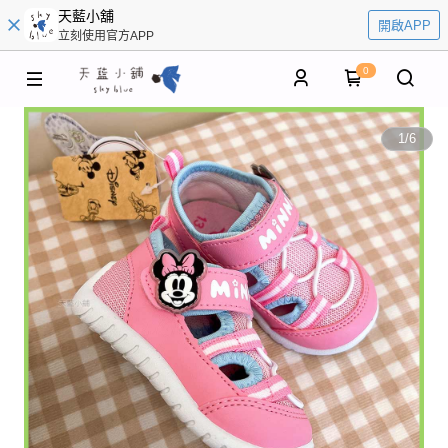
天藍小舖
開啟APP
立刻使用官方APP
0
1
/
6