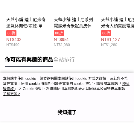
天藍小舖-迪士尼米奇
天藍小舖-迪士尼系列
天藍小舖-迪士尼
透氣休閒鞋/涼鞋-單1
電繡米奇米妮真皮休閒
米奇大頭質感電
款-$490【A27270475
鞋(粉)-單1
休閒鞋-單1
88折
88折
88折
】
款-$1080【A2727038
款-$1280【A272
NT$432
NT$951
NT$1,127
0】
7】
NT$490
NT$1,080
NT$1,280
你可能有興趣的商品
全站排行
本網站中使用 cookie，欲查詢有關本網站使用 cookie 方式之詳情，及若您不希
熱門標籤
望在電腦上使用 cookie 時應如何變更電腦的 cookie 設定，請參閱本網站「
隱私
權條款
」之 Cookie 聲明。您繼續使用本網站即表示您同意本公司得按本網站使
用條款之 Cookie 聲明使用 cookie。
了解更多 >
我知道了