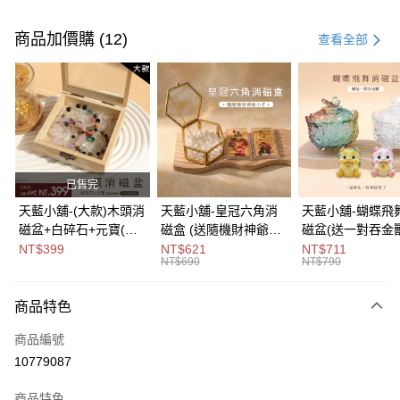
付款方式
信用卡一次付款
商品加價購 (12)
查看全部
超商取貨付款
LINE Pay
Apple Pay
街口支付
已售完
悠遊付
天藍小舖-(大款)木頭消
天藍小舖-皇冠六角消
天藍小舖-蝴蝶飛
磁盆+白碎石+元寶(顏
磁盒 (送隨機財神爺小
磁盆(送一對吞金獸
Google Pay
色隨機)-單1
卡)-單1
1
NT$399
NT$621
NT$711
NT$690
NT$790
款-$490【A31310137
款-$690【A31310122
款-$790【A3131
大哥付你分期
】
】
】
相關說明
商品特色
【大哥付你分期使用說明】
ATM付款
1.本服務由台灣大哥大提供，台灣大哥大用戶可立即使用無須另外申請。
商品編號
2.付款方式選擇「大哥付你分期」，訂單成立後會自動跳轉到大哥付的交易
流程，驗證手機門號後，選擇欲分期的期數、繳款截止日，確認付款後即完
10779087
運送方式
成交易。
3.實際核准額度、可分期數及費用金額請依後續交易確認頁面所載為準。
全家取貨付款
商品特色