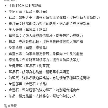
4.訂單成立30分鐘內，如未前往確認交易或遇審核未通過，訂單將自動取
手圍14CM以上都能戴
每筆NT$80，滿NT$699(含以上)免運費
消。如遇「轉專審核」未通過狀況，表示未達大哥付你分期系統評分，恕無
法說明評估內容。
💛招財黃（鈦晶＋橙月光）
付款後全家取貨
【繳款方式說明】
鈦晶：聚財之王，增強財運與事業運勢，提升行動力與決斷力
1.分期款項不併入電信帳單，「大哥付你分期」於每月結算日後寄送繳費提
每筆NT$80，滿NT$699(含以上)免運費
橙月光：喚醒創造力與行動能量，適合創業與拓展新局
醒簡訊。
2.透過簡訊連結打開帳單後，可選擇「超商條碼／台灣大直營門市／銀行轉
💗人綠粉（草莓晶＋粉晶）
萊爾富取貨付款
帳／街口支付／iPASS MONEY」等通路繳費。
草莓晶：加強人緣與愛情磁場，提升親和力與魅力
每筆NT$8,888，滿NT$8,888(含以上)免運費
【注意事項】
粉晶：守護愛與心輪，提升自我價值感與人際和諧
付款後萊爾富取貨
1.本服務係由「台灣大哥大股份有限公司」（以下簡稱本公司）所提供，讓
💚事業綠（幽靈＋綠髮晶）
用戶於交易時，得透過本服務購買商品或服務，並由商店將買賣／分期付款
每筆NT$8,888，滿NT$8,888(含以上)免運費
幽靈水晶：助事業穩定發展，象徵向上生長的能量
買賣價金債權讓與本公司後，依約使用本公司帳單繳交帳款。
2.基於同意付款使用「大哥付你分期」之契約關係目的，商店將以您的個人
綠髮晶：帶來財富與領導力，提升自信與決策力
7-11取貨付款
資料（包含姓名、電話或地址）提供予台灣大哥大進項蒐集、處理及利用，
💙健康藍（藍晶石＋海藍寶）
由本公司與您本人進行分期帳單所需資料之確認、核對及更正。
每筆NT$80，滿NT$1,000(含以上)免運費
3.完整用戶服務條款，請詳閱以下連結：
https://oppay.tw/userRule
藍晶石：調節身心能量，幫助集中與溝通
付款後7-11取貨
海藍寶：強化呼吸道與喉輪，有助情緒平穩與表達清晰
每筆NT$80，滿NT$1,000(含以上)免運費
🖤避邪黑（金運石＋茶晶）
金運石：聚財避邪的強力磁石，特別適合經商者
宅配
茶晶：穩定能量、去除雜念，幫助化煞防小人
每筆NT$100，滿NT$1,000(含以上)免運費
銷售重點
付款後門市自取