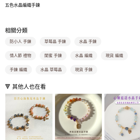
五色水晶編織手鍊
免運費
海外宅配
查看運費
相關分類
防小人 手鍊
草莓晶 手鍊
水晶 手鍊
情人節 禮物
閨蜜 手鍊
水晶 編織
現貨 編織
手鍊 編織
水晶 草莓晶
現貨 手鍊
🔻 其他人也在看