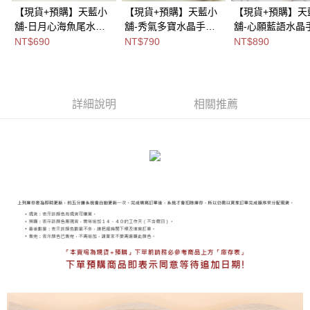
【現貨+預購】天藍小
【現貨+預購】天藍小
【現貨+預購】天
舖-日月心海魚尾水晶
舖-秀氣多寶水晶手鍊
舖-心願藍語水晶
手鍊-共2色
(客製手圍)-單1款-
(客製手圍)-單1款
NT$690
NT$790
NT$890
【A31310031】
【A31310090】
【A31310024】
詳細說明
相關推薦