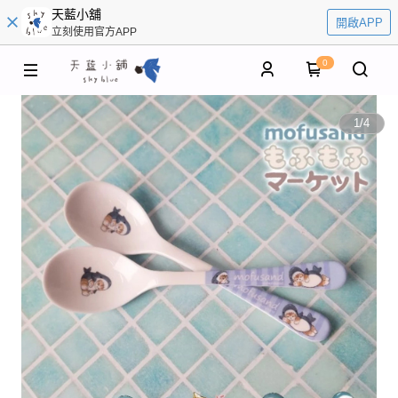
天藍小舖
開啟APP
立刻使用官方APP
0
1
/
4