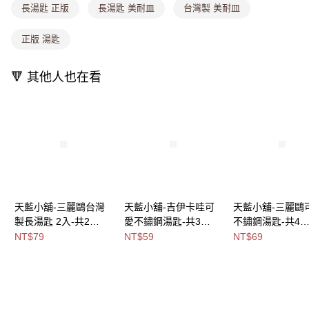
長湯匙 正版
長湯匙 美耐皿
台灣製 美耐皿
付款後全家取貨
【繳款方式說明】
1.分期款項不併入電信帳單，「大哥付你分期」於每月結算日後寄送繳費提
每筆NT$80，滿NT$1,000(含以上)免運費
醒簡訊。
正版 湯匙
2.透過簡訊連結打開帳單後，可選擇「超商條碼／台灣大直營門市／銀行轉
萊爾富取貨付款
帳／街口支付／iPASS MONEY」等通路繳費。
每筆NT$8,888，滿NT$8,888(含以上)免運費
🔻 其他人也在看
【注意事項】
付款後萊爾富取貨
1.本服務係由「台灣大哥大股份有限公司」（以下簡稱本公司）所提供，讓
用戶於交易時，得透過本服務購買商品或服務，並由商店將買賣／分期付款
每筆NT$8,888，滿NT$8,888(含以上)免運費
買賣價金債權讓與本公司後，依約使用本公司帳單繳交帳款。
2.基於同意付款使用「大哥付你分期」之契約關係目的，商店將以您的個人
7-11取貨付款
資料（包含姓名、電話或地址）提供予台灣大哥大進項蒐集、處理及利用，
由本公司與您本人進行分期帳單所需資料之確認、核對及更正。
每筆NT$80，滿NT$1,000(含以上)免運費
3.完整用戶服務條款，請詳閱以下連結：
https://oppay.tw/userRule
付款後7-11取貨
每筆NT$80，滿NT$1,000(含以上)免運費
天藍小舖-三麗鷗台灣
天藍小舖-吉伊卡哇可
天藍小舖-三麗鷗
製長湯匙 2入-共2
愛不鏽鋼湯匙-共3
不鏽鋼湯匙-共4
宅配
色-$79【A11115704】
色-$59【A11115101】
色-$69【A11115
NT$79
NT$59
NT$69
每筆NT$100，滿NT$1,000(含以上)免運費
付款後門市自取
免運費