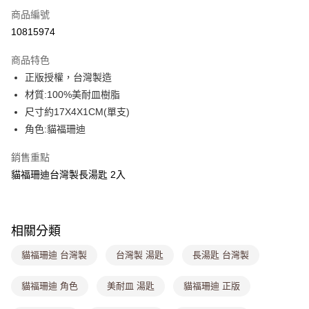
商品編號
超商取貨付款
10815974
LINE Pay
商品特色
Apple Pay
正版授權，台灣製造
材質:100%美耐皿樹脂
街口支付
尺寸約17X4X1CM(單支)
悠遊付
角色:貓福珊迪
Google Pay
銷售重點
貓福珊迪台灣製長湯匙 2入
大哥付你分期
相關說明
【大哥付你分期使用說明】
ATM付款
1.本服務由台灣大哥大提供，台灣大哥大用戶可立即使用無須另外申請。
相關分類
2.付款方式選擇「大哥付你分期」，訂單成立後會自動跳轉到大哥付的交易
流程，驗證手機門號後，選擇欲分期的期數、繳款截止日，確認付款後即完
運送方式
貓福珊迪 台灣製
台灣製 湯匙
長湯匙 台灣製
成交易。
3.實際核准額度、可分期數及費用金額請依後續交易確認頁面所載為準。
全家取貨付款
4.訂單成立30分鐘內，如未前往確認交易或遇審核未通過，訂單將自動取
貓福珊迪 角色
美耐皿 湯匙
貓福珊迪 正版
每筆NT$80，滿NT$1,000(含以上)免運費
消。如遇「轉專審核」未通過狀況，表示未達大哥付你分期系統評分，恕無
法說明評估內容。