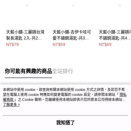
天藍小舖-三麗鷗台灣
天藍小舖-吉伊卡哇可
天藍小舖-三麗鷗
製長湯匙 2入-共2
愛不鏽鋼湯匙-共3
不鏽鋼湯匙-共4
色-$79【A11115704】
色-$59【A11115101】
色-$69【A11115
NT$79
NT$59
NT$69
你可能有興趣的商品
全站排行
本網站中使用 cookie，欲查詢有關本網站使用 cookie 方式之詳情，及若您不希
熱門標籤
望在電腦上使用 cookie 時應如何變更電腦的 cookie 設定，請參閱本網站「
隱私
權條款
」之 Cookie 聲明。您繼續使用本網站即表示您同意本公司得按本網站使
用條款之 Cookie 聲明使用 cookie。
了解更多 >
我知道了