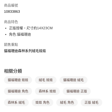
商品編號
超商取貨付款
10833863
LINE Pay
商品特色
Apple Pay
正版授權，尺寸約14X23CM
角色:貓福珊迪
街口支付
銷售重點
悠遊付
貓福珊迪森林系列絨毛娃娃
Google Pay
大哥付你分期
相關說明
相關分類
【大哥付你分期使用說明】
ATM付款
貓福珊迪 娃娃
絨毛 娃娃
貓福珊迪 絨毛
1.本服務由台灣大哥大提供，台灣大哥大用戶可立即使用無須另外申請。
2.付款方式選擇「大哥付你分期」，訂單成立後會自動跳轉到大哥付的交易
流程，驗證手機門號後，選擇欲分期的期數、繳款截止日，確認付款後即完
貓福珊迪 角色
森林系 娃娃
貓福珊迪 正版
運送方式
成交易。
3.實際核准額度、可分期數及費用金額請依後續交易確認頁面所載為準。
全家取貨付款
森林系 絨毛
娃娃 角色
絨毛 角色
正版 絨毛
4.訂單成立30分鐘內，如未前往確認交易或遇審核未通過，訂單將自動取
每筆NT$80，滿NT$699(含以上)免運費
消。如遇「轉專審核」未通過狀況，表示未達大哥付你分期系統評分，恕無
法說明評估內容。