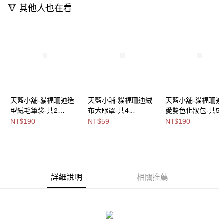
付款後全家取貨
🔻 其他人也在看
【繳款方式說明】
1.分期款項不併入電信帳單，「大哥付你分期」於每月結算日後寄送繳費提
每筆NT$80，滿NT$699(含以上)免運費
醒簡訊。
2.透過簡訊連結打開帳單後，可選擇「超商條碼／台灣大直營門市／銀行轉
萊爾富取貨付款
帳／街口支付／iPASS MONEY」等通路繳費。
每筆NT$8,888，滿NT$8,888(含以上)免運費
【注意事項】
付款後萊爾富取貨
1.本服務係由「台灣大哥大股份有限公司」（以下簡稱本公司）所提供，讓
用戶於交易時，得透過本服務購買商品或服務，並由商店將買賣／分期付款
每筆NT$8,888，滿NT$8,888(含以上)免運費
買賣價金債權讓與本公司後，依約使用本公司帳單繳交帳款。
2.基於同意付款使用「大哥付你分期」之契約關係目的，商店將以您的個人
天藍小舖-貓福珊迪造
天藍小舖-貓福珊迪絨
天藍小舖-貓福珊
7-11取貨付款
資料（包含姓名、電話或地址）提供予台灣大哥大進項蒐集、處理及利用，
型絨毛筆袋-共2
布大眼罩-共4
愛雙色化妝包-共
由本公司與您本人進行分期帳單所需資料之確認、核對及更正。
每筆NT$80，滿NT$1,000(含以上)免運費
色-$190【A11115584
色-$59【A11115459】
色-$190【A11115
NT$190
NT$59
NT$190
3.完整用戶服務條款，請詳閱以下連結：
https://oppay.tw/userRule
】
】
付款後7-11取貨
每筆NT$80，滿NT$1,000(含以上)免運費
宅配
詳細說明
相關推薦
每筆NT$100，滿NT$1,000(含以上)免運費
付款後門市自取
免運費