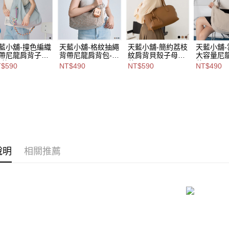
每筆NT$8
2.基於同
資料（包
7-11取貨
用，由本
3.完整用
每筆NT$8
藍小舖-撞色編織
天藍小舖-格紋抽繩
天藍小舖-簡約荔枝
天藍小舖
帶尼龍肩背子母
背帶尼龍肩背包-共
紋肩背貝殼子母包-
大容量尼
付款後7-1
-共3
3
共3
共4
$590
NT$490
NT$590
NT$490
每筆NT$8
-$590【A15153
色-$490【A15153
色-$590【A15153
色-$490【
60】
238】
077】
112】
宅配
每筆NT$1
付款後門
免運費
說明
相關推薦
海外宅配