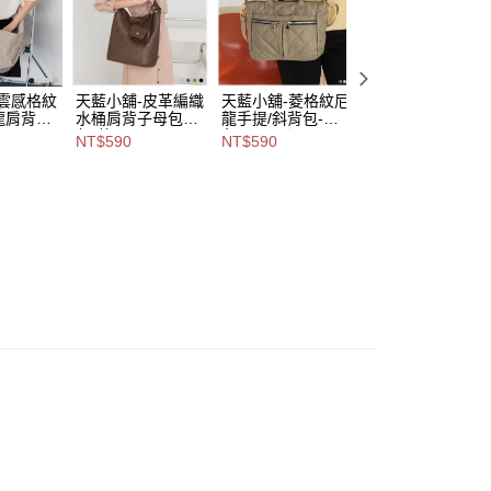
,888，滿NT$8,888(含以上)免運費
意付款使用「大哥付你分期」之契約關係目的，商店將以您的個人
含姓名、電話或地址）提供予台灣大哥大進項蒐集、處理及利
付款
公司與您本人進行分期帳單所需資料之確認、核對及更正。
戶服務條款，請詳閱以下連結：
https://oppay.tw/userRule
0，滿NT$1,000(含以上)免運費
-雲感格紋
天藍小舖-皮革編織
天藍小舖-菱格紋尼
天藍小舖-靛影時
龍肩背包-
水桶肩背子母包中
龍手提/斜背包-共3
牛仔肩背子母包-
1取貨
包-共4
色-$590【A03032
3
NT$590
NT$590
NT$490
0，滿NT$1,000(含以上)免運費
A15153
色-$590【A15153
066】
色-$490【A1515
157】
111】
00，滿NT$1,000(含以上)免運費
市自取
查看運費