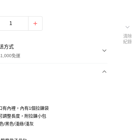
清除
紀錄
送方式
1,000免運
次付款
付款
口有內裡，內有1個拉鍊袋
可調整長度，附拉鍊小包
色/黑色/淺綠/淺灰