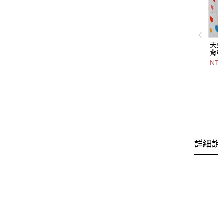
天
背
包
NT
色
2
詳細