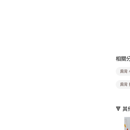
相關
肩背 
肩背 
🔻 