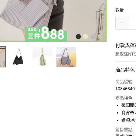
數量
付款與運
超取滿NT$
付款方式
商品特色
信用卡一
商品編號
10846640
超商取貨
商品特色
LINE Pay
磁釦開
寬背帶
Apple Pay
選項:杏
街口支付
銷售重點