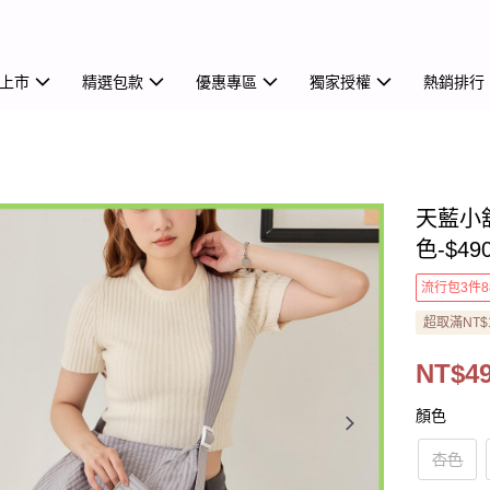
上市
精選包款
優惠專區
獨家授權
熱銷排行
天藍小
色-$49
流行包3件8
超取滿NT$
NT$4
顏色
杏色