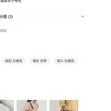
尼龍肩背子母包
y
類 (3)
分期
你分期使用說明】
客服
行包
由台灣大哥大提供，台灣大哥大用戶可立即使用無須另外申請。
式選擇「大哥付你分期」，訂單成立後會自動跳轉到大哥付的交易
【任3件888】
證手機門號後，選擇欲分期的期數、繳款截止日，確認付款後即
。
准額度、可分期數及費用金額請依後續交易確認頁面所載為準。
立30分鐘內，如未前往確認交易或遇審核未通過，訂單將自動取
付款
磁釦 拉鍊袋
格紋 背帶
開口 拉鍊袋
「轉專審核」未通過狀況，表示未達大哥付你分期系統評分，恕
0，滿NT$1,000(含以上)免運費
評估內容。
式說明】
家取貨
項不併入電信帳單，「大哥付你分期」於每月結算日後寄送繳費提
0，滿NT$1,000(含以上)免運費
訊連結打開帳單後，可選擇「超商條碼／台灣大直營門市／銀行轉
付／iPASS MONEY」等通路繳費。
貨付款
項】
,888，滿NT$8,888(含以上)免運費
係由「台灣大哥大股份有限公司」（以下簡稱本公司）所提供，讓
易時，得透過本服務購買商品或服務，並由商店將買賣／分期付
爾富取貨
金債權讓與本公司後，依約使用本公司帳單繳交帳款。