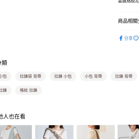
雲感格紋
悠遊付
Google Pa
商品相關分
大哥付你
相關說明
▎側背包
【大哥付
分享
ATM付款
💟時尚流
1.本服務
2.付款方
⭐人氣包款
流程，驗
完成交易
運送方式
分類
3.實際核
4.訂單成
全家取貨
小包
拉鍊袋 背帶
拉鍊 小包
小包 背帶
拉鍊 背帶
消。如遇
每筆NT$8
無法說明
【繳款方
拉鍊
格紋 拉鍊
付款後全
1.分期款
醒簡訊。
每筆NT$8
2.透過簡
帳／街口支
萊爾富取
其他人也在看
【注意事
每筆NT$8
1.本服務
用戶於交
付款後萊
款買賣價