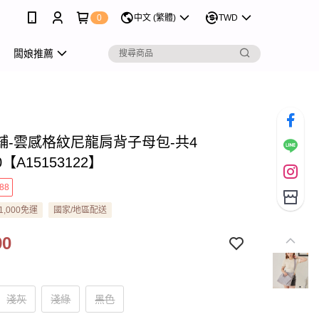
0
中文 (繁體)
TWD
闆娘推薦
舖-雲感格紋尼龍肩背子母包-共4
0【A15153122】
88
1,000免運
國家/地區配送
90
淺灰
淺綠
黑色