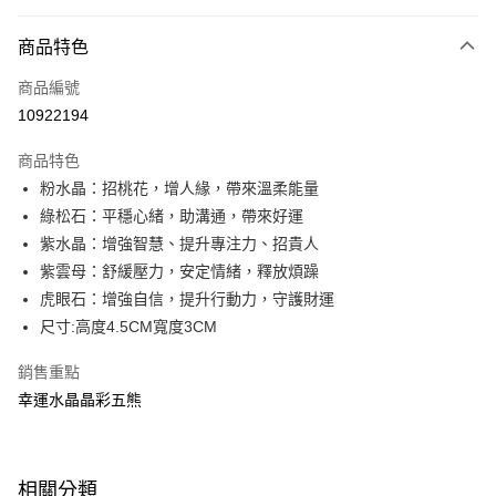
付款方式
商品特色
信用卡一次付款
商品編號
超商取貨付款
10922194
LINE Pay
商品特色
Apple Pay
粉水晶：招桃花，增人緣，帶來溫柔能量
綠松石：平穩心緒，助溝通，帶來好運
街口支付
紫水晶：增強智慧、提升專注力、招貴人
悠遊付
紫雲母：舒緩壓力，安定情緒，釋放煩躁
虎眼石：增強自信，提升行動力，守護財運
Google Pay
尺寸:高度4.5CM寬度3CM
大哥付你分期
銷售重點
相關說明
幸運水晶晶彩五熊
【大哥付你分期使用說明】
ATM付款
1.本服務由台灣大哥大提供，台灣大哥大用戶可立即使用無須另外申請。
2.付款方式選擇「大哥付你分期」，訂單成立後會自動跳轉到大哥付的交易
流程，驗證手機門號後，選擇欲分期的期數、繳款截止日，確認付款後即完
運送方式
成交易。
相關分類