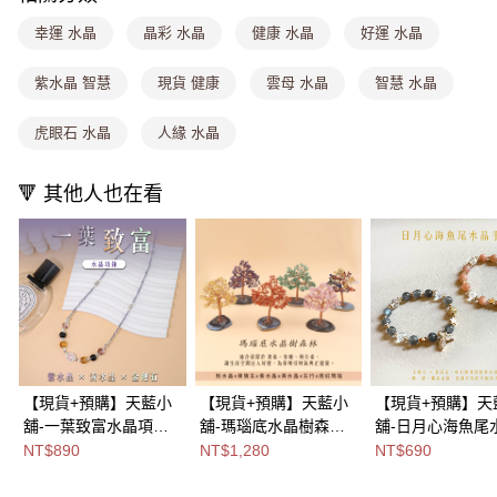
3.實際核准額度、可分期數及費用金額請依後續交易確認頁面所載為準。
全家取貨付款
4.訂單成立30分鐘內，如未前往確認交易或遇審核未通過，訂單將自動取
幸運 水晶
晶彩 水晶
健康 水晶
好運 水晶
每筆NT$80，滿NT$699(含以上)免運費
消。如遇「轉專審核」未通過狀況，表示未達大哥付你分期系統評分，恕無
法說明評估內容。
付款後全家取貨
【繳款方式說明】
紫水晶 智慧
現貨 健康
雲母 水晶
智慧 水晶
1.分期款項不併入電信帳單，「大哥付你分期」於每月結算日後寄送繳費提
每筆NT$80，滿NT$699(含以上)免運費
醒簡訊。
虎眼石 水晶
人緣 水晶
2.透過簡訊連結打開帳單後，可選擇「超商條碼／台灣大直營門市／銀行轉
萊爾富取貨付款
帳／街口支付／iPASS MONEY」等通路繳費。
每筆NT$8,888，滿NT$8,888(含以上)免運費
🔻 其他人也在看
【注意事項】
付款後萊爾富取貨
1.本服務係由「台灣大哥大股份有限公司」（以下簡稱本公司）所提供，讓
用戶於交易時，得透過本服務購買商品或服務，並由商店將買賣／分期付款
每筆NT$8,888，滿NT$8,888(含以上)免運費
買賣價金債權讓與本公司後，依約使用本公司帳單繳交帳款。
2.基於同意付款使用「大哥付你分期」之契約關係目的，商店將以您的個人
7-11取貨付款
資料（包含姓名、電話或地址）提供予台灣大哥大進項蒐集、處理及利用，
由本公司與您本人進行分期帳單所需資料之確認、核對及更正。
每筆NT$80，滿NT$1,000(含以上)免運費
3.完整用戶服務條款，請詳閱以下連結：
https://oppay.tw/userRule
付款後7-11取貨
每筆NT$80，滿NT$1,000(含以上)免運費
【現貨+預購】天藍小
【現貨+預購】天藍小
【現貨+預購】天
舖-一葉致富水晶項鍊-
舖-瑪瑙底水晶樹森林-
舖-日月心海魚尾
宅配
單1款【31310012】
單1款【A31310080】
手鍊-共2色
NT$890
NT$1,280
NT$690
每筆NT$100，滿NT$1,000(含以上)免運費
【A31310031】