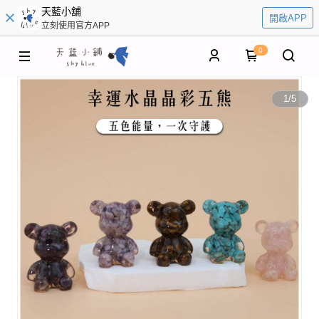
天藍小舖
開啟APP
立刻使用官方APP
0
1
/
5