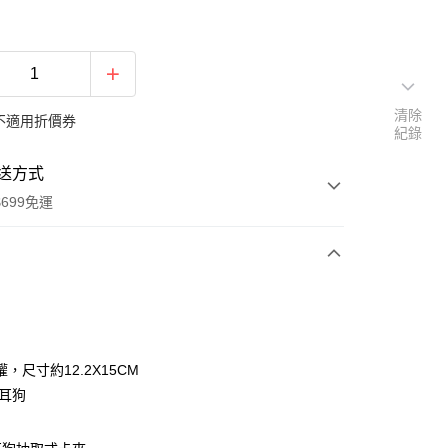
清除
不適用折價券
紀錄
送方式
699免運
次付款
付款
，尺寸約12.2X15CM
大耳狗