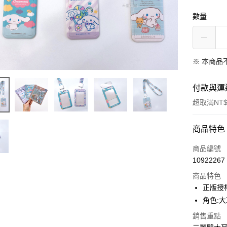
數量
※ 本商品
付款與運
超取滿NT$
付款方式
商品特色
信用卡一
商品編號
10922267
超商取貨
商品特色
LINE Pay
正版授權
角色:
Apple Pay
銷售重點
街口支付