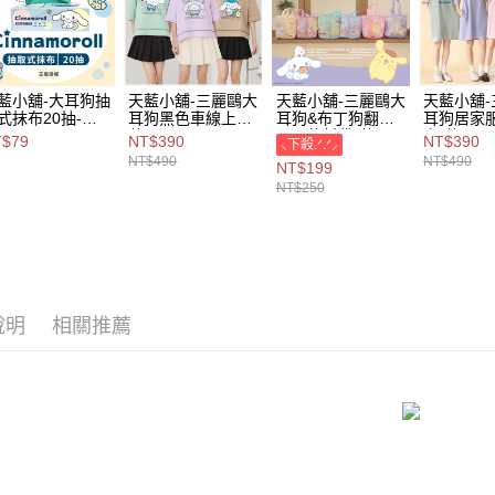
用戶於交
付款後萊
款買賣價
每筆NT$8
2.基於同
資料（包
7-11取貨
用，由本
藍小舖-大耳狗抽
天藍小舖-三麗鷗大
天藍小舖-三麗鷗大
天藍小舖
3.完整用
每筆NT$8
式抹布20抽-單1
耳狗黑色車線上衣-
耳狗&布丁狗翻轉
耳狗居家服
$79【A111157
共3
兩用飲料袋-共6
衣-共3
T$79
NT$390
NT$390
⸜下殺.ᐟ.ᐟ⸝
付款後7-1
1】
色-$490【A28280
色-$250【A11115
色-$490【
NT$490
NT$490
NT$199
441】
643】
439】
每筆NT$8
NT$250
宅配
每筆NT$1
付款後門
免運費
說明
相關推薦
海外宅配