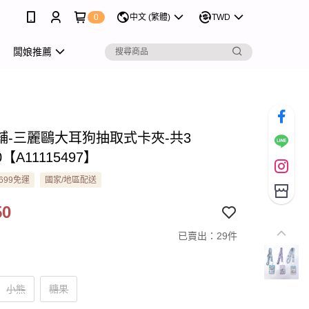
0
中文 (繁體)
TWD
闆娘推薦
舖-三麗鷗大耳狗抽取式卡夾-共3
0【A11115497】
699免運
國家/地區配送
50
已賣出：29件
小熊
糖果