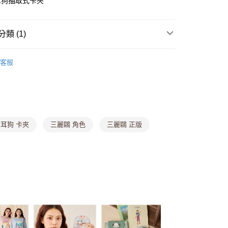
耳狗抽取式卡夾
y
類 (1)
分期
區【銅板價$25UP】
• 生活小物專區
客服
你分期使用說明】
由台灣大哥大提供，台灣大哥大用戶可立即使用無須另外申請。
式選擇「大哥付你分期」，訂單成立後會自動跳轉到大哥付的交易
證手機門號後，選擇欲分期的期數、繳款截止日，確認付款後即
。
准額度、可分期數及費用金額請依後續交易確認頁面所載為準。
耳狗 卡夾
三麗鷗 角色
三麗鷗 正版
立30分鐘內，如未前往確認交易或遇審核未通過，訂單將自動取
付款
「轉專審核」未通過狀況，表示未達大哥付你分期系統評分，恕
0，滿NT$699(含以上)免運費
評估內容。
式說明】
家取貨
項不併入電信帳單，「大哥付你分期」於每月結算日後寄送繳費提
0，滿NT$699(含以上)免運費
訊連結打開帳單後，可選擇「超商條碼／台灣大直營門市／銀行轉
付／iPASS MONEY」等通路繳費。
貨付款
項】
,888，滿NT$8,888(含以上)免運費
係由「台灣大哥大股份有限公司」（以下簡稱本公司）所提供，讓