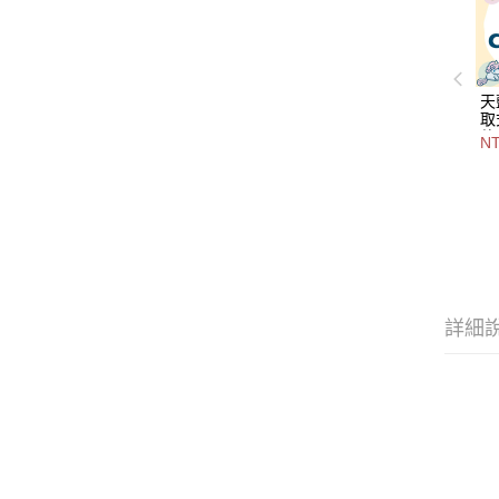
天
取
款-
N
2
詳細