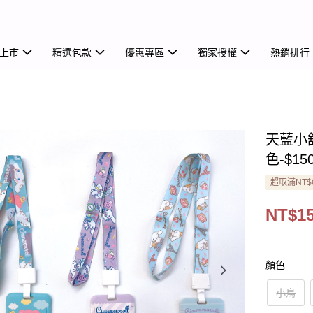
上市
精選包款
優惠專區
獨家授權
熱銷排行
天藍小
色-$15
超取滿NT$
NT$1
顏色
小鳥