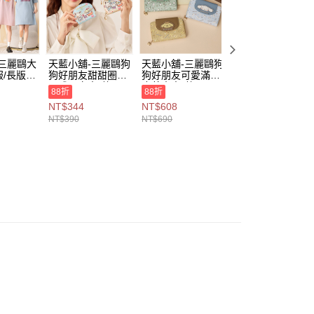
易時，得透過本服務購買商品或服務，並由商店將買賣／分期付
爾富取貨
金債權讓與本公司後，依約使用本公司帳單繳交帳款。
,888，滿NT$8,888(含以上)免運費
意付款使用「大哥付你分期」之契約關係目的，商店將以您的個人
含姓名、電話或地址）提供予台灣大哥大進項蒐集、處理及利
付款
公司與您本人進行分期帳單所需資料之確認、核對及更正。
-三麗鷗大
天藍小舖-三麗鷗狗
天藍小舖-三麗鷗狗
天藍小舖-三麗鷗
戶服務條款，請詳閱以下連結：
https://oppay.tw/userRule
0，滿NT$1,000(含以上)免運費
/長版上
狗好朋友甜甜圈風
狗好朋友可愛滿版
蝶結大耳狗連帽長
琴式票卡夾-共3
皮革中夾-共3
版上衣-共3
NT$490
88折
88折
1取貨
A28280
色-$390【A07070
色-$690【A08081
色-$590【A2828
NT$590
NT$344
NT$608
182】
941】
437】
0，滿NT$1,000(含以上)免運費
NT$390
NT$690
00，滿NT$1,000(含以上)免運費
市自取
查看運費