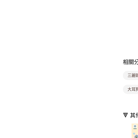
相關
三麗
大耳
🔻 