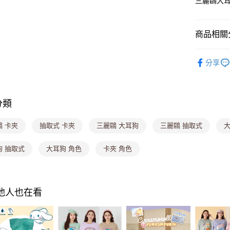
三麗鷗大
悠遊付
Google Pa
商品相關分
大哥付你
生活小物專
分享
相關說明
【大哥付
ATM付款
1.本服務
2.付款方
流程，驗
分類
完成交易
運送方式
3.實際核
鷗 卡夾
抽取式 卡夾
三麗鷗 大耳狗
三麗鷗 抽取式
大
4.訂單成
全家取貨
消。如遇
每筆NT$8
無法說明
狗 抽取式
大耳狗 角色
卡夾 角色
【繳款方
付款後全
1.分期款
醒簡訊。
每筆NT$8
2.透過簡
其他人也在看
帳／街口支
萊爾富取
【注意事
每筆NT$8
1.本服務