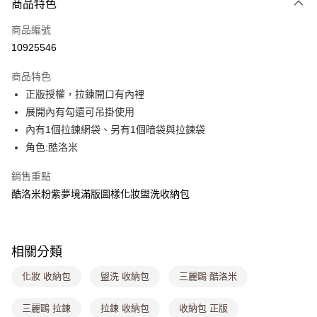
商品特色
信用卡一次付款
商品編號
超商取貨付款
10925546
LINE Pay
商品特色
Apple Pay
正版授權，拉鍊開口有內裡
展開內有勾還可吊掛使用
街口支付
內有1個拉鍊網袋、另有1個暗袋與拉鍊袋
悠遊付
角色:酷洛米
Google Pay
銷售重點
酷洛米粉紫夢境滿版圖樣化妝盥洗收納包
大哥付你分期
相關說明
【大哥付你分期使用說明】
ATM付款
1.本服務由台灣大哥大提供，台灣大哥大用戶可立即使用無須另外申請。
相關分類
2.付款方式選擇「大哥付你分期」，訂單成立後會自動跳轉到大哥付的交易
流程，驗證手機門號後，選擇欲分期的期數、繳款截止日，確認付款後即完
運送方式
化妝 收納包
盥洗 收納包
三麗鷗 酷洛米
成交易。
3.實際核准額度、可分期數及費用金額請依後續交易確認頁面所載為準。
全家取貨付款
4.訂單成立30分鐘內，如未前往確認交易或遇審核未通過，訂單將自動取
三麗鷗 拉鍊
拉鍊 收納包
收納包 正版
每筆NT$80，滿NT$699(含以上)免運費