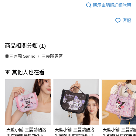
顯示電腦版詳細說明
客服
商品相關分類 (1)
💟三麗鷗 Sanrio
三麗鷗專區
🔻 其他人也在看
天藍小舖-三麗鷗酷洛
天藍小舖-三麗鷗酷洛
天藍小舖-三麗鷗
米滿版圖樣尼龍化妝盥
米黑萌出道尼龍化妝盥
米粉紫夢境滿版