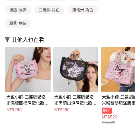
消。如遇「轉專審核」未通過狀況，表示未達大哥付你分期系統評分，恕無
法說明評估內容。
滿版 拉鍊
三麗鷗 角色
酷洛米 角色
付款後全家取貨
【繳款方式說明】
1.分期款項不併入電信帳單，「大哥付你分期」於每月結算日後寄送繳費提
每筆NT$80，滿NT$699(含以上)免運費
醒簡訊。
粉紫 拉鍊
2.透過簡訊連結打開帳單後，可選擇「超商條碼／台灣大直營門市／銀行轉
萊爾富取貨付款
帳／街口支付／iPASS MONEY」等通路繳費。
每筆NT$8,888，滿NT$8,888(含以上)免運費
🔻 其他人也在看
【注意事項】
付款後萊爾富取貨
1.本服務係由「台灣大哥大股份有限公司」（以下簡稱本公司）所提供，讓
用戶於交易時，得透過本服務購買商品或服務，並由商店將買賣／分期付款
每筆NT$8,888，滿NT$8,888(含以上)免運費
買賣價金債權讓與本公司後，依約使用本公司帳單繳交帳款。
2.基於同意付款使用「大哥付你分期」之契約關係目的，商店將以您的個人
7-11取貨付款
資料（包含姓名、電話或地址）提供予台灣大哥大進項蒐集、處理及利用，
由本公司與您本人進行分期帳單所需資料之確認、核對及更正。
每筆NT$80，滿NT$1,000(含以上)免運費
3.完整用戶服務條款，請詳閱以下連結：
https://oppay.tw/userRule
付款後7-11取貨
每筆NT$80，滿NT$1,000(含以上)免運費
天藍小舖-三麗鷗酷洛
天藍小舖-三麗鷗酷洛
天藍小舖-三麗鷗
米滿版圖樣尼龍化妝盥
米黑萌出道尼龍化妝盥
米粉紫夢境滿版
宅配
洗收納包-共2
洗收納包-單1
收折多功能旅行袋
NT$290
NT$290
88折
每筆NT$100，滿NT$1,000(含以上)免運費
色-$290【A09091699
款-$290【A09091703
款-$590【A1313
NT$520
】
】
】
NT$590
付款後門市自取
免運費