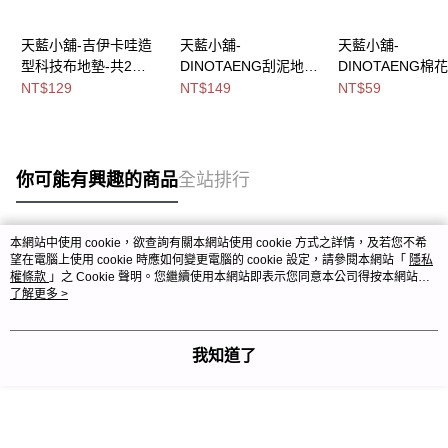
天藍小舖-吉伊卡哇造
天藍小舖-
天藍小舖-
型科技布地墊-共2
DINOTAENG刮泥地墊
DINOTAENG棉
色-$129【A11115524
(滑雪款)-單1
迷你濕紙巾(8抽/包*
NT$129
NT$149
NT$59
】
款-$149【A11115548
共1
】
色-$59【A11115
你可能有興趣的商品
全站排行
本網站中使用 cookie，欲查詢有關本網站使用 cookie 方式之詳情，及若您不希
熱門標籤
望在電腦上使用 cookie 時應如何變更電腦的 cookie 設定，請參閱本網站「
隱私
權條款
」之 Cookie 聲明。您繼續使用本網站即表示您同意本公司得按本網站使
用條款之 Cookie 聲明使用 cookie。
了解更多 >
我知道了