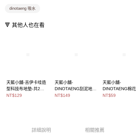
消。如遇「轉專審核」未通過狀況，表示未達大哥付你分期系統評分，恕無
法說明評估內容。
dinotaeng 吸水
付款後全家取貨
【繳款方式說明】
1.分期款項不併入電信帳單，「大哥付你分期」於每月結算日後寄送繳費提
每筆NT$80，滿NT$699(含以上)免運費
醒簡訊。
🔻 其他人也在看
2.透過簡訊連結打開帳單後，可選擇「超商條碼／台灣大直營門市／銀行轉
萊爾富取貨付款
帳／街口支付／iPASS MONEY」等通路繳費。
每筆NT$8,888，滿NT$8,888(含以上)免運費
【注意事項】
付款後萊爾富取貨
1.本服務係由「台灣大哥大股份有限公司」（以下簡稱本公司）所提供，讓
用戶於交易時，得透過本服務購買商品或服務，並由商店將買賣／分期付款
每筆NT$8,888，滿NT$8,888(含以上)免運費
買賣價金債權讓與本公司後，依約使用本公司帳單繳交帳款。
2.基於同意付款使用「大哥付你分期」之契約關係目的，商店將以您的個人
7-11取貨付款
資料（包含姓名、電話或地址）提供予台灣大哥大進項蒐集、處理及利用，
由本公司與您本人進行分期帳單所需資料之確認、核對及更正。
每筆NT$80，滿NT$1,000(含以上)免運費
天藍小舖-吉伊卡哇造
天藍小舖-
天藍小舖-
3.完整用戶服務條款，請詳閱以下連結：
https://oppay.tw/userRule
型科技布地墊-共2
DINOTAENG刮泥地墊
DINOTAENG棉
付款後7-11取貨
色-$129【A11115524
(滑雪款)-單1
迷你濕紙巾(8抽/包*
NT$129
NT$149
NT$59
每筆NT$80，滿NT$1,000(含以上)免運費
】
款-$149【A11115548
共1
】
色-$59【A11115
宅配
每筆NT$100，滿NT$1,000(含以上)免運費
付款後門市自取
詳細說明
相關推薦
免運費