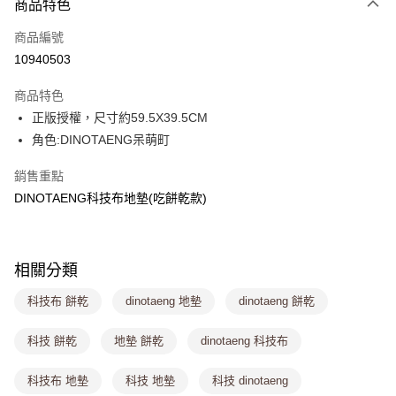
商品特色
信用卡一次付款
商品編號
超商取貨付款
10940503
LINE Pay
商品特色
Apple Pay
正版授權，尺寸約59.5X39.5CM
角色:DINOTAENG呆萌町
街口支付
銷售重點
悠遊付
DINOTAENG科技布地墊(吃餅乾款)
Google Pay
大哥付你分期
相關說明
相關分類
【大哥付你分期使用說明】
ATM付款
科技布 餅乾
dinotaeng 地墊
dinotaeng 餅乾
1.本服務由台灣大哥大提供，台灣大哥大用戶可立即使用無須另外申請。
2.付款方式選擇「大哥付你分期」，訂單成立後會自動跳轉到大哥付的交易
流程，驗證手機門號後，選擇欲分期的期數、繳款截止日，確認付款後即完
科技 餅乾
地墊 餅乾
dinotaeng 科技布
運送方式
成交易。
3.實際核准額度、可分期數及費用金額請依後續交易確認頁面所載為準。
全家取貨付款
科技布 地墊
科技 地墊
科技 dinotaeng
4.訂單成立30分鐘內，如未前往確認交易或遇審核未通過，訂單將自動取
每筆NT$80，滿NT$699(含以上)免運費