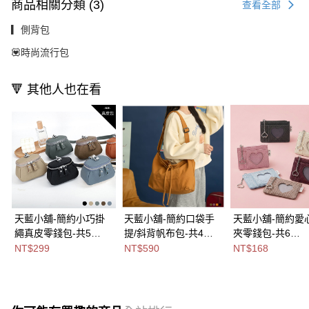
商品相關分類 (3)
查看全部
▎側背包
💟時尚流行包
🔻 其他人也在看
天藍小舖-簡約小巧掛
天藍小舖-簡約口袋手
天藍小舖-簡約愛
繩真皮零錢包-共5
提/斜背帆布包-共4
夾零錢包-共6
色-$299【A09091684
色-$590【A17175132
色-$168【A0808
NT$299
NT$590
NT$168
】
】
】