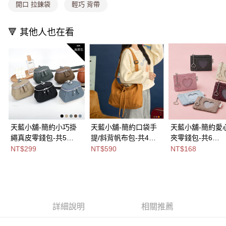
每筆NT$80，滿NT$699(含以上)免運費
消。如遇「轉專審核」未通過狀況，表示未達大哥付你分期系統評分，恕無
開口 拉鍊袋
輕巧 背帶
法說明評估內容。
付款後全家取貨
【繳款方式說明】
1.分期款項不併入電信帳單，「大哥付你分期」於每月結算日後寄送繳費提
🔻 其他人也在看
每筆NT$80，滿NT$699(含以上)免運費
醒簡訊。
2.透過簡訊連結打開帳單後，可選擇「超商條碼／台灣大直營門市／銀行轉
萊爾富取貨付款
帳／街口支付／iPASS MONEY」等通路繳費。
每筆NT$8,888，滿NT$8,888(含以上)免運費
【注意事項】
付款後萊爾富取貨
1.本服務係由「台灣大哥大股份有限公司」（以下簡稱本公司）所提供，讓
用戶於交易時，得透過本服務購買商品或服務，並由商店將買賣／分期付款
每筆NT$8,888，滿NT$8,888(含以上)免運費
買賣價金債權讓與本公司後，依約使用本公司帳單繳交帳款。
2.基於同意付款使用「大哥付你分期」之契約關係目的，商店將以您的個人
7-11取貨付款
資料（包含姓名、電話或地址）提供予台灣大哥大進項蒐集、處理及利用，
天藍小舖-簡約小巧掛
天藍小舖-簡約口袋手
天藍小舖-簡約愛
由本公司與您本人進行分期帳單所需資料之確認、核對及更正。
每筆NT$80，滿NT$1,000(含以上)免運費
繩真皮零錢包-共5
提/斜背帆布包-共4
夾零錢包-共6
3.完整用戶服務條款，請詳閱以下連結：
https://oppay.tw/userRule
付款後7-11取貨
色-$299【A09091684
色-$590【A17175132
色-$168【A0808
NT$299
NT$590
NT$168
】
】
】
每筆NT$80，滿NT$1,000(含以上)免運費
宅配
每筆NT$100，滿NT$1,000(含以上)免運費
詳細說明
相關推薦
付款後門市自取