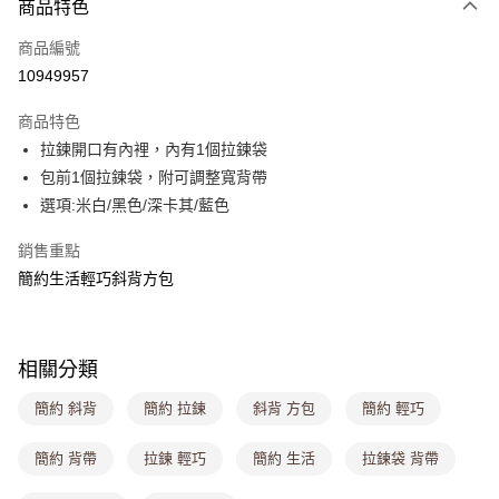
商品特色
信用卡一次付款
商品編號
超商取貨付款
10949957
LINE Pay
商品特色
Apple Pay
拉鍊開口有內裡，內有1個拉鍊袋
包前1個拉鍊袋，附可調整寬背帶
街口支付
選項:米白/黑色/深卡其/藍色
悠遊付
銷售重點
Google Pay
簡約生活輕巧斜背方包
大哥付你分期
相關說明
【大哥付你分期使用說明】
相關分類
ATM付款
1.本服務由台灣大哥大提供，台灣大哥大用戶可立即使用無須另外申請。
2.付款方式選擇「大哥付你分期」，訂單成立後會自動跳轉到大哥付的交易
簡約 斜背
簡約 拉鍊
斜背 方包
簡約 輕巧
流程，驗證手機門號後，選擇欲分期的期數、繳款截止日，確認付款後即完
運送方式
成交易。
簡約 背帶
拉鍊 輕巧
簡約 生活
拉鍊袋 背帶
3.實際核准額度、可分期數及費用金額請依後續交易確認頁面所載為準。
全家取貨付款
4.訂單成立30分鐘內，如未前往確認交易或遇審核未通過，訂單將自動取