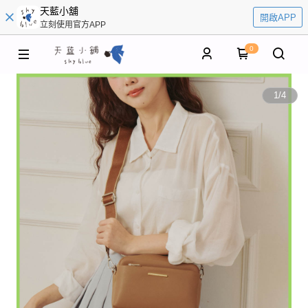
天藍小舖
開啟APP
立刻使用官方APP
0
1
/
4