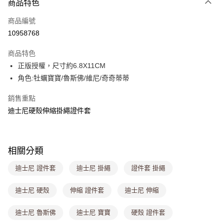
商品特色
信用卡一次付款
商品編號
超商取貨付款
10958768
LINE Pay
商品特色
Apple Pay
正版授權，尺寸約6.8X11CM
角色:牡蠣寶寶/魯斯佛/維尼/奇奇蒂蒂
街口支付
銷售重點
悠遊付
迪士尼硬殼伸縮掛繩證件套
Google Pay
大哥付你分期
相關說明
相關分類
【大哥付你分期使用說明】
ATM付款
迪士尼 證件套
迪士尼 掛繩
證件套 掛繩
1.本服務由台灣大哥大提供，台灣大哥大用戶可立即使用無須另外申請。
2.付款方式選擇「大哥付你分期」，訂單成立後會自動跳轉到大哥付的交易
流程，驗證手機門號後，選擇欲分期的期數、繳款截止日，確認付款後即完
迪士尼 硬殼
伸縮 證件套
迪士尼 伸縮
運送方式
成交易。
3.實際核准額度、可分期數及費用金額請依後續交易確認頁面所載為準。
全家取貨付款
迪士尼 魯斯佛
迪士尼 寶寶
硬殼 證件套
4.訂單成立30分鐘內，如未前往確認交易或遇審核未通過，訂單將自動取
每筆NT$80，滿NT$699(含以上)免運費