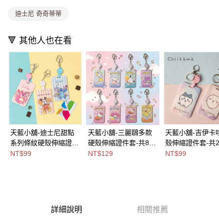
消。如遇「轉專審核」未通過狀況，表示未達大哥付你分期系統評分，恕無
法說明評估內容。
迪士尼 奇奇蒂蒂
付款後全家取貨
【繳款方式說明】
1.分期款項不併入電信帳單，「大哥付你分期」於每月結算日後寄送繳費提
每筆NT$80，滿NT$699(含以上)免運費
醒簡訊。
🔻 其他人也在看
2.透過簡訊連結打開帳單後，可選擇「超商條碼／台灣大直營門市／銀行轉
萊爾富取貨付款
帳／街口支付／iPASS MONEY」等通路繳費。
每筆NT$8,888，滿NT$8,888(含以上)免運費
【注意事項】
付款後萊爾富取貨
1.本服務係由「台灣大哥大股份有限公司」（以下簡稱本公司）所提供，讓
用戶於交易時，得透過本服務購買商品或服務，並由商店將買賣／分期付款
每筆NT$8,888，滿NT$8,888(含以上)免運費
買賣價金債權讓與本公司後，依約使用本公司帳單繳交帳款。
2.基於同意付款使用「大哥付你分期」之契約關係目的，商店將以您的個人
7-11取貨付款
資料（包含姓名、電話或地址）提供予台灣大哥大進項蒐集、處理及利用，
由本公司與您本人進行分期帳單所需資料之確認、核對及更正。
每筆NT$80，滿NT$1,000(含以上)免運費
天藍小舖-迪士尼甜點
天藍小舖-三麗鷗多款
天藍小舖-吉伊卡
3.完整用戶服務條款，請詳閱以下連結：
https://oppay.tw/userRule
系列條紋硬殼伸縮證件
硬殼伸縮證件套-共8
殼伸縮證件套-共
付款後7-11取貨
套-共6
色-$129【A11115817
色-$99【A11115
NT$99
NT$129
NT$99
每筆NT$80，滿NT$1,000(含以上)免運費
色-$99【A11114654】
】
宅配
每筆NT$100，滿NT$1,000(含以上)免運費
付款後門市自取
詳細說明
相關推薦
免運費