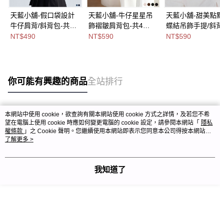
天藍小舖-假口袋設計
天藍小舖-牛仔星星吊
天藍小舖-甜美點
牛仔肩背/斜背包-共2
飾褶皺肩背包-共4
蝶結吊飾手提/斜
色-$490【A15153241
色-$590【A15153184
包-共3
NT$490
NT$590
NT$590
】
】
色-$590【A0303
】
你可能有興趣的商品
全站排行
本網站中使用 cookie，欲查詢有關本網站使用 cookie 方式之詳情，及若您不希
熱門標籤
望在電腦上使用 cookie 時應如何變更電腦的 cookie 設定，請參閱本網站「
隱私
權條款
」之 Cookie 聲明。您繼續使用本網站即表示您同意本公司得按本網站使
用條款之 Cookie 聲明使用 cookie。
了解更多 >
我知道了