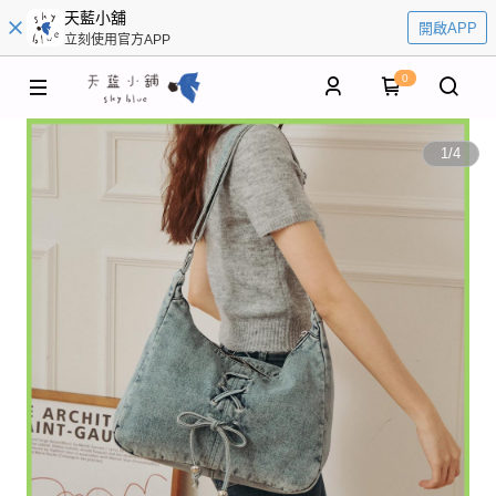
天藍小舖
開啟APP
立刻使用官方APP
0
1
/
4