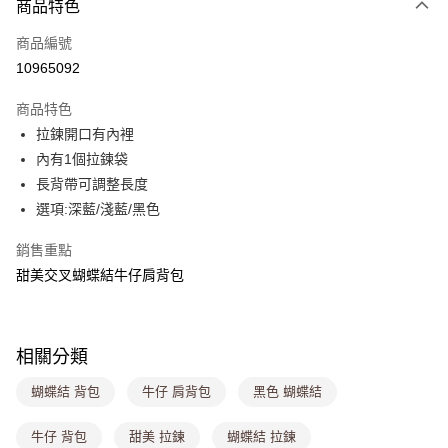
商品特色
信用卡一次付款
商品編號
超商取貨付款
10965092
LINE Pay
商品特色
Apple Pay
拉鍊開口有內裡
內有1個拉鍊袋
街口支付
長背帶可調整長度
悠遊付
選項:深藍/淺藍/黑色
Google Pay
銷售重點
甜美交叉蝴蝶結牛仔肩背包
大哥付你分期
相關說明
【大哥付你分期使用說明】
ATM付款
1.本服務由台灣大哥大提供，台灣大哥大用戶可立即使用無須另外申請。
相關分類
2.付款方式選擇「大哥付你分期」，訂單成立後會自動跳轉到大哥付的交易
流程，驗證手機門號後，選擇欲分期的期數、繳款截止日，確認付款後即完
運送方式
蝴蝶結 背包
牛仔 肩背包
黑色 蝴蝶結
成交易。
3.實際核准額度、可分期數及費用金額請依後續交易確認頁面所載為準。
全家取貨付款
4.訂單成立30分鐘內，如未前往確認交易或遇審核未通過，訂單將自動取
牛仔 背包
甜美 拉鍊
蝴蝶結 拉鍊