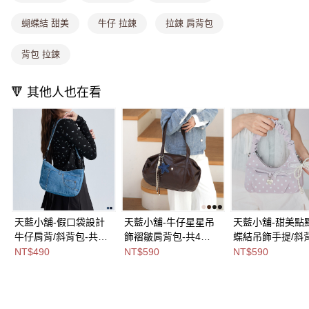
每筆NT$80，滿NT$699(含以上)免運費
消。如遇「轉專審核」未通過狀況，表示未達大哥付你分期系統評分，恕無
法說明評估內容。
蝴蝶結 甜美
牛仔 拉鍊
拉鍊 肩背包
付款後全家取貨
【繳款方式說明】
1.分期款項不併入電信帳單，「大哥付你分期」於每月結算日後寄送繳費提
每筆NT$80，滿NT$699(含以上)免運費
醒簡訊。
背包 拉鍊
2.透過簡訊連結打開帳單後，可選擇「超商條碼／台灣大直營門市／銀行轉
萊爾富取貨付款
帳／街口支付／iPASS MONEY」等通路繳費。
每筆NT$8,888，滿NT$8,888(含以上)免運費
🔻 其他人也在看
【注意事項】
付款後萊爾富取貨
1.本服務係由「台灣大哥大股份有限公司」（以下簡稱本公司）所提供，讓
用戶於交易時，得透過本服務購買商品或服務，並由商店將買賣／分期付款
每筆NT$8,888，滿NT$8,888(含以上)免運費
買賣價金債權讓與本公司後，依約使用本公司帳單繳交帳款。
2.基於同意付款使用「大哥付你分期」之契約關係目的，商店將以您的個人
7-11取貨付款
資料（包含姓名、電話或地址）提供予台灣大哥大進項蒐集、處理及利用，
由本公司與您本人進行分期帳單所需資料之確認、核對及更正。
每筆NT$80，滿NT$1,000(含以上)免運費
3.完整用戶服務條款，請詳閱以下連結：
https://oppay.tw/userRule
付款後7-11取貨
每筆NT$80，滿NT$1,000(含以上)免運費
天藍小舖-假口袋設計
天藍小舖-牛仔星星吊
天藍小舖-甜美點
牛仔肩背/斜背包-共2
飾褶皺肩背包-共4
蝶結吊飾手提/斜
宅配
色-$490【A15153241
色-$590【A15153184
包-共3
NT$490
NT$590
NT$590
每筆NT$100，滿NT$1,000(含以上)免運費
】
】
色-$590【A0303
】
付款後門市自取