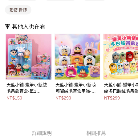
付款後全家取貨
【繳款方式說明】
動物 掛飾
1.分期款項不併入電信帳單，「大哥付你分期」於每月結算日後寄送繳費提
每筆NT$80，滿NT$699(含以上)免運費
醒簡訊。
2.透過簡訊連結打開帳單後，可選擇「超商條碼／台灣大直營門市／銀行轉
萊爾富取貨付款
🔻 其他人也在看
帳／街口支付／iPASS MONEY」等通路繳費。
每筆NT$8,888，滿NT$8,888(含以上)免運費
【注意事項】
付款後萊爾富取貨
1.本服務係由「台灣大哥大股份有限公司」（以下簡稱本公司）所提供，讓
用戶於交易時，得透過本服務購買商品或服務，並由商店將買賣／分期付款
每筆NT$8,888，滿NT$8,888(含以上)免運費
買賣價金債權讓與本公司後，依約使用本公司帳單繳交帳款。
2.基於同意付款使用「大哥付你分期」之契約關係目的，商店將以您的個人
7-11取貨付款
資料（包含姓名、電話或地址）提供予台灣大哥大進項蒐集、處理及利用，
由本公司與您本人進行分期帳單所需資料之確認、核對及更正。
每筆NT$80，滿NT$1,000(含以上)免運費
3.完整用戶服務條款，請詳閱以下連結：
https://oppay.tw/userRule
付款後7-11取貨
天藍小舖-蠟筆小新絨
天藍小舖-蠟筆小新萌
天藍小舖-蠟筆小
毛吊飾盲盒-單1
嘟嘟絨毛盲盒吊飾-單1
緒多巴胺絨毛吊
每筆NT$80，滿NT$1,000(含以上)免運費
款-$150【A11115029
款-$290【A11115630
盒-共1
NT$150
NT$290
NT$299
宅配
】
】
色-$299【A11115
】
每筆NT$100，滿NT$1,000(含以上)免運費
付款後門市自取
免運費
詳細說明
相關推薦