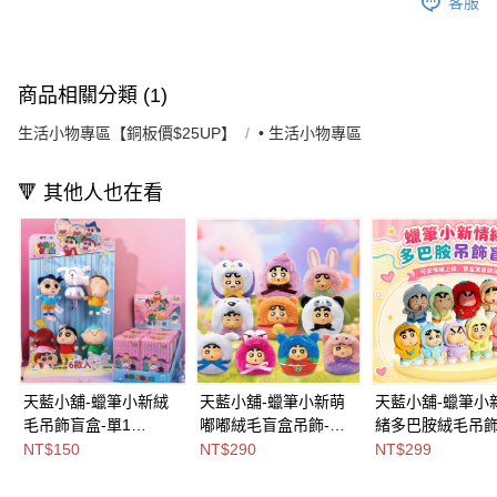
客服
商品相關分類 (1)
生活小物專區【銅板價$25UP】
• 生活小物專區
🔻 其他人也在看
天藍小舖-蠟筆小新絨
天藍小舖-蠟筆小新萌
天藍小舖-蠟筆小
毛吊飾盲盒-單1
嘟嘟絨毛盲盒吊飾-單1
緒多巴胺絨毛吊
款-$150【A11115029
款-$290【A11115630
盒-共1
NT$150
NT$290
NT$299
】
】
色-$299【A11115
】