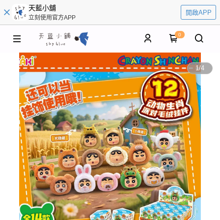
天藍小舖
開啟APP
立刻使用官方APP
0
1
/
4