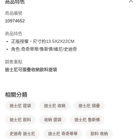
商品特色
信用卡一次付款
商品編號
超商取貨付款
10974652
LINE Pay
商品特色
Apple Pay
正版授權，尺寸約13.5X2X22CM
角色:奇奇蒂蒂/魯斯佛/維尼/史迪奇
街口支付
銷售重點
悠遊付
迪士尼可摺疊收納飲料提袋
Google Pay
大哥付你分期
相關說明
相關分類
【大哥付你分期使用說明】
ATM付款
迪士尼 提袋
迪士尼 收納
迪士尼 摺疊
1.本服務由台灣大哥大提供，台灣大哥大用戶可立即使用無須另外申請。
2.付款方式選擇「大哥付你分期」，訂單成立後會自動跳轉到大哥付的交易
流程，驗證手機門號後，選擇欲分期的期數、繳款截止日，確認付款後即完
迪士尼 飲料
收納 提袋
迪士尼 魯斯佛
運送方式
成交易。
3.實際核准額度、可分期數及費用金額請依後續交易確認頁面所載為準。
全家取貨付款
史迪奇 迪士尼
迪士尼 奇奇蒂蒂
飲料 收納
4.訂單成立30分鐘內，如未前往確認交易或遇審核未通過，訂單將自動取
每筆NT$80，滿NT$699(含以上)免運費