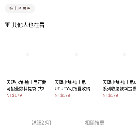
消。如遇「轉專審核」未通過狀況，表示未達大哥付你分期系統評分，恕無
法說明評估內容。
迪士尼 角色
付款後全家取貨
【繳款方式說明】
1.分期款項不併入電信帳單，「大哥付你分期」於每月結算日後寄送繳費提
每筆NT$80，滿NT$699(含以上)免運費
醒簡訊。
🔻 其他人也在看
2.透過簡訊連結打開帳單後，可選擇「超商條碼／台灣大直營門市／銀行轉
萊爾富取貨付款
帳／街口支付／iPASS MONEY」等通路繳費。
每筆NT$8,888，滿NT$8,888(含以上)免運費
【注意事項】
付款後萊爾富取貨
1.本服務係由「台灣大哥大股份有限公司」（以下簡稱本公司）所提供，讓
用戶於交易時，得透過本服務購買商品或服務，並由商店將買賣／分期付款
每筆NT$8,888，滿NT$8,888(含以上)免運費
買賣價金債權讓與本公司後，依約使用本公司帳單繳交帳款。
2.基於同意付款使用「大哥付你分期」之契約關係目的，商店將以您的個人
7-11取貨付款
資料（包含姓名、電話或地址）提供予台灣大哥大進項蒐集、處理及利用，
由本公司與您本人進行分期帳單所需資料之確認、核對及更正。
每筆NT$80，滿NT$1,000(含以上)免運費
天藍小舖-迪士尼可愛
天藍小舖-迪士尼
天藍小舖-迪士尼Uf
3.完整用戶服務條款，請詳閱以下連結：
https://oppay.tw/userRule
可摺疊飲料提袋-共3
UFUFY可摺疊收納飲
系列收納飲料提袋
付款後7-11取貨
色-$179【A11115687
料提袋-共5
色-$179【A11114
NT$179
NT$179
NT$179
每筆NT$80，滿NT$1,000(含以上)免運費
】
色-$179【A11115446
】
】
宅配
每筆NT$100，滿NT$1,000(含以上)免運費
詳細說明
相關推薦
付款後門市自取
免運費