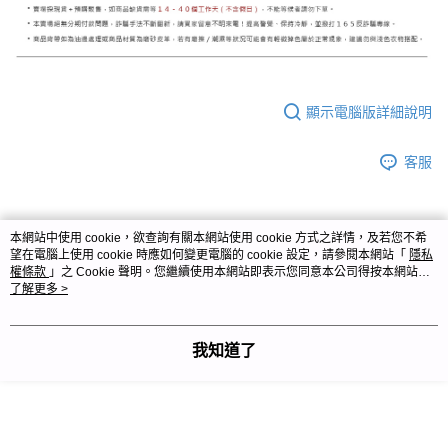
顯示電腦版詳細說明
客服
本網站中使用 cookie，欲查詢有關本網站使用 cookie 方式之詳情，及若您不希
商品相關分類 (3)
查看全部
望在電腦上使用 cookie 時應如何變更電腦的 cookie 設定，請參閱本網站「
隱私
權條款
」之 Cookie 聲明。您繼續使用本網站即表示您同意本公司得按本網站使
💟三麗鷗 Sanrio
三麗鷗夏季服飾【最低$333/件】
用條款之 Cookie 聲明使用 cookie。
了解更多 >
💟三麗鷗 Sanrio
狗狗好朋友🐾
我知道了
🔻 其他人也在看