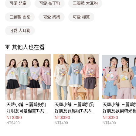
可愛 兒童
可愛 布丁狗
三麗鷗 大耳狗
3.實際核准額度、可分期數及費用金額請依後續交易確認頁面所載為準。
全家取貨付款
4.訂單成立30分鐘內，如未前往確認交易或遇審核未通過，訂單將自動取
每筆NT$80，滿NT$1,000(含以上)免運費
消。如遇「轉專審核」未通過狀況，表示未達大哥付你分期系統評分，恕無
三麗鷗 圖案
可愛 狗狗
可愛 棉質
法說明評估內容。
付款後全家取貨
【繳款方式說明】
可愛 大耳狗
1.分期款項不併入電信帳單，「大哥付你分期」於每月結算日後寄送繳費提
每筆NT$80，滿NT$1,000(含以上)免運費
醒簡訊。
2.透過簡訊連結打開帳單後，可選擇「超商條碼／台灣大直營門市／銀行轉
萊爾富取貨付款
🔻 其他人也在看
帳／街口支付／iPASS MONEY」等通路繳費。
每筆NT$8,888，滿NT$8,888(含以上)免運費
【注意事項】
付款後萊爾富取貨
1.本服務係由「台灣大哥大股份有限公司」（以下簡稱本公司）所提供，讓
用戶於交易時，得透過本服務購買商品或服務，並由商店將買賣／分期付款
每筆NT$8,888，滿NT$8,888(含以上)免運費
買賣價金債權讓與本公司後，依約使用本公司帳單繳交帳款。
2.基於同意付款使用「大哥付你分期」之契約關係目的，商店將以您的個人
7-11取貨付款
資料（包含姓名、電話或地址）提供予台灣大哥大進項蒐集、處理及利用，
由本公司與您本人進行分期帳單所需資料之確認、核對及更正。
每筆NT$80，滿NT$1,000(含以上)免運費
3.完整用戶服務條款，請詳閱以下連結：
https://oppay.tw/userRule
付款後7-11取貨
天藍小舖-三麗鷗狗狗
天藍小舖-三麗鷗狗狗
天藍小舖-三麗鷗
好朋友可愛棉質T-共4
好朋友寬鬆棉T-共3
好朋友歡樂時光
每筆NT$80，滿NT$1,000(含以上)免運費
色-$490【A28280430
色-$490【A28280432
衣-共3
NT$390
NT$390
NT$390
宅配
NT$490
NT$490
NT$490
】
】
色-$490【A2828
】
每筆NT$100，滿NT$1,000(含以上)免運費