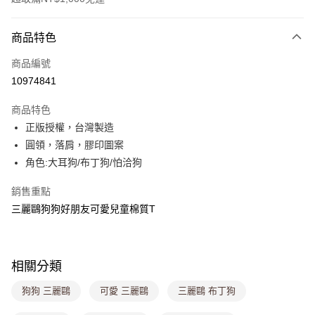
付款方式
商品特色
信用卡一次付款
商品編號
超商取貨付款
10974841
LINE Pay
商品特色
Apple Pay
正版授權，台灣製造
圓領，落肩，膠印圖案
街口支付
角色:大耳狗/布丁狗/怕洽狗
悠遊付
銷售重點
Google Pay
三麗鷗狗狗好朋友可愛兒童棉質T
大哥付你分期
相關說明
【大哥付你分期使用說明】
相關分類
ATM付款
1.本服務由台灣大哥大提供，台灣大哥大用戶可立即使用無須另外申請。
2.付款方式選擇「大哥付你分期」，訂單成立後會自動跳轉到大哥付的交易
狗狗 三麗鷗
可愛 三麗鷗
三麗鷗 布丁狗
流程，驗證手機門號後，選擇欲分期的期數、繳款截止日，確認付款後即完
運送方式
成交易。