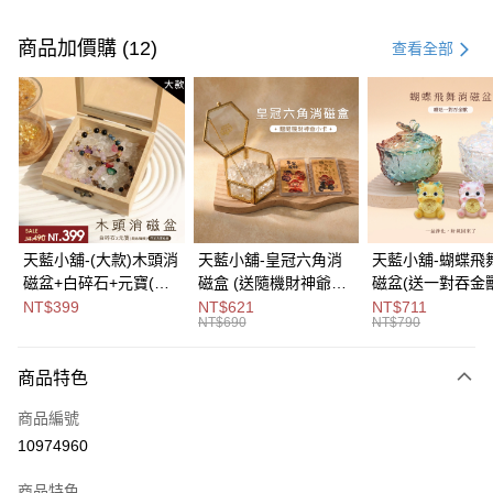
付款方式
信用卡一次付款
商品加價購 (12)
查看全部
超商取貨付款
LINE Pay
Apple Pay
街口支付
悠遊付
天藍小舖-(大款)木頭消
天藍小舖-皇冠六角消
天藍小舖-蝴蝶飛
磁盆+白碎石+元寶(顏
磁盒 (送隨機財神爺小
磁盆(送一對吞金獸
Google Pay
色隨機)-單1
卡)-單1
1
NT$399
NT$621
NT$711
NT$690
NT$790
款-$490【A31310137
款-$690【A31310122
款-$790【A3131
大哥付你分期
】
】
】
相關說明
商品特色
【大哥付你分期使用說明】
ATM付款
1.本服務由台灣大哥大提供，台灣大哥大用戶可立即使用無須另外申請。
商品編號
2.付款方式選擇「大哥付你分期」，訂單成立後會自動跳轉到大哥付的交易
流程，驗證手機門號後，選擇欲分期的期數、繳款截止日，確認付款後即完
10974960
運送方式
成交易。
3.實際核准額度、可分期數及費用金額請依後續交易確認頁面所載為準。
全家取貨付款
商品特色