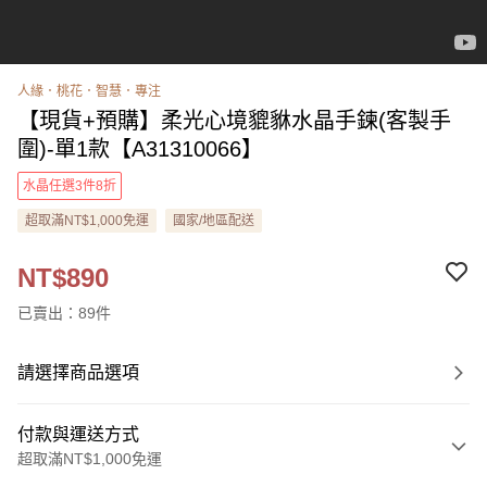
人緣．桃花．智慧．專注
【現貨+預購】柔光心境貔貅水晶手鍊(客製手
圍)-單1款【A31310066】
水晶任選3件8折
超取滿NT$1,000免運
國家/地區配送
NT$890
已賣出：89件
請選擇商品選項
付款與運送方式
超取滿NT$1,000免運