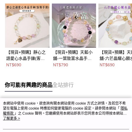
【現貨+預購】靜心之
【現貨+預購】天藍小
【現貨+預購】天
語愛心水晶手鍊(客製
舖-一葉致富水晶手環
舖-六芒晶耀心願
手圍)-單1款
(客製手圍)-單1款
手鍊(客製手圍)-
NT$690
NT$790
NT$690
【A31310064】
【A31310002】
【A31310023】
你可能有興趣的商品
全站排行
本網站中使用 cookie，欲查詢有關本網站使用 cookie 方式之詳情，及若您不希
熱門標籤
望在電腦上使用 cookie 時應如何變更電腦的 cookie 設定，請參閱本網站「
隱私
權條款
」之 Cookie 聲明。您繼續使用本網站即表示您同意本公司得按本網站使
用條款之 Cookie 聲明使用 cookie。
了解更多 >