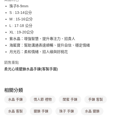
4.訂單成立30分鐘內，如未前往確認交易或遇審核未通過，訂單將自動取
珠子8-9mm
每筆NT$80，滿NT$1,000(含以上)免運費
消。如遇「轉專審核」未通過狀況，表示未達大哥付你分期系統評分，恕無
法說明評估內容。
S : 13-14公分
付款後全家取貨
【繳款方式說明】
M : 15-16公分
1.分期款項不併入電信帳單，「大哥付你分期」於每月結算日後寄送繳費提
每筆NT$80，滿NT$1,000(含以上)免運費
L : 17-18 公分
醒簡訊。
2.透過簡訊連結打開帳單後，可選擇「超商條碼／台灣大直營門市／銀行轉
XL : 19-20公分
萊爾富取貨付款
帳／街口支付／iPASS MONEY」等通路繳費。
紫水晶：增強智慧、提升專注力、招貴人
每筆NT$8,888，滿NT$8,888(含以上)免運費
【注意事項】
海藍寶：幫助溝通表達順暢、提升自信、穩定情緒
付款後萊爾富取貨
1.本服務係由「台灣大哥大股份有限公司」（以下簡稱本公司）所提供，讓
月光石：柔和情緒、招人緣與好桃花
用戶於交易時，得透過本服務購買商品或服務，並由商店將買賣／分期付款
每筆NT$8,888，滿NT$8,888(含以上)免運費
買賣價金債權讓與本公司後，依約使用本公司帳單繳交帳款。
銷售重點
2.基於同意付款使用「大哥付你分期」之契約關係目的，商店將以您的個人
7-11取貨付款
資料（包含姓名、電話或地址）提供予台灣大哥大進項蒐集、處理及利用，
柔光心境貔貅水晶手鍊(客製手圍)
由本公司與您本人進行分期帳單所需資料之確認、核對及更正。
每筆NT$80，滿NT$1,000(含以上)免運費
3.完整用戶服務條款，請詳閱以下連結：
https://oppay.tw/userRule
付款後7-11取貨
每筆NT$80，滿NT$1,000(含以上)免運費
相關分類
宅配
水晶 手鍊
情人節 禮物
閨蜜 手鍊
手鍊 客製
每筆NT$100，滿NT$1,000(含以上)免運費
水晶 客製
貔貅 手鍊
珠子 手鍊
水晶 貔貅
付款後門市自取