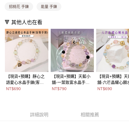
招桃花 手鍊
能量 手鍊
免運費
海外宅配
查看運費
🔻 其他人也在看
【現貨+預購】靜心之
【現貨+預購】天藍小
【現貨+預購】天
語愛心水晶手鍊(客製
舖-一葉致富水晶手環
舖-六芒晶耀心願
手圍)-單1款
(客製手圍)-單1款
手鍊(客製手圍)-
NT$690
NT$790
NT$690
【A31310064】
【A31310002】
【A31310023】
詳細說明
相關推薦