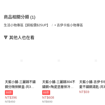
商品相關分類 (1)
生活小物專區【銅板價$25UP】
• 吉伊卡娃小物專區
🔻 其他人也在看
天藍小舖-三麗鷗不鏽
天藍小舖-三麗鷗304不
天藍小舖-吉伊卡
鋼分隔保鮮盒-共3
鏽鋼+陶瓷塗層保冷杯
愛不鏽鋼湯匙-共
色-$450【A11115910
850ML(附杯套)-共4
色-$59【A11115
NT$59
88折
88折
】
色-$690【A11115658
NT$396
NT$608
】
NT$450
NT$690