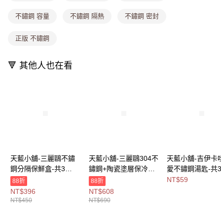
消。如遇「轉專審核」未通過狀況，表示未達大哥付你分期系統評分，恕無
法說明評估內容。
不鏽鋼 容量
不鏽鋼 隔熱
不鏽鋼 密封
付款後全家取貨
【繳款方式說明】
1.分期款項不併入電信帳單，「大哥付你分期」於每月結算日後寄送繳費提
每筆NT$80，滿NT$699(含以上)免運費
醒簡訊。
正版 不鏽鋼
2.透過簡訊連結打開帳單後，可選擇「超商條碼／台灣大直營門市／銀行轉
萊爾富取貨付款
帳／街口支付／iPASS MONEY」等通路繳費。
每筆NT$8,888，滿NT$8,888(含以上)免運費
🔻 其他人也在看
【注意事項】
付款後萊爾富取貨
1.本服務係由「台灣大哥大股份有限公司」（以下簡稱本公司）所提供，讓
用戶於交易時，得透過本服務購買商品或服務，並由商店將買賣／分期付款
每筆NT$8,888，滿NT$8,888(含以上)免運費
買賣價金債權讓與本公司後，依約使用本公司帳單繳交帳款。
2.基於同意付款使用「大哥付你分期」之契約關係目的，商店將以您的個人
7-11取貨付款
資料（包含姓名、電話或地址）提供予台灣大哥大進項蒐集、處理及利用，
由本公司與您本人進行分期帳單所需資料之確認、核對及更正。
每筆NT$80，滿NT$1,000(含以上)免運費
3.完整用戶服務條款，請詳閱以下連結：
https://oppay.tw/userRule
付款後7-11取貨
每筆NT$80，滿NT$1,000(含以上)免運費
天藍小舖-三麗鷗不鏽
天藍小舖-三麗鷗304不
天藍小舖-吉伊卡
鋼分隔保鮮盒-共3
鏽鋼+陶瓷塗層保冷杯
愛不鏽鋼湯匙-共
宅配
色-$450【A11115910
850ML(附杯套)-共4
色-$59【A11115
NT$59
88折
88折
每筆NT$100，滿NT$1,000(含以上)免運費
】
色-$690【A11115658
NT$396
NT$608
】
NT$450
NT$690
付款後門市自取
免運費