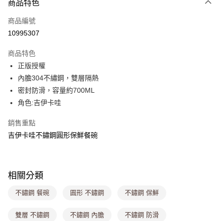
商品特色
信用卡一次付款
商品編號
超商取貨付款
10995307
LINE Pay
商品特色
Apple Pay
正版授權
內膽304不繡鋼，雙層隔熱
街口支付
密封防滑，容量約700ML
悠遊付
角色:吉伊卡哇
Google Pay
銷售重點
吉伊卡哇不鏽鋼圓形保鮮餐碗
大哥付你分期
相關說明
【大哥付你分期使用說明】
ATM付款
1.本服務由台灣大哥大提供，台灣大哥大用戶可立即使用無須另外申請。
相關分類
2.付款方式選擇「大哥付你分期」，訂單成立後會自動跳轉到大哥付的交易
流程，驗證手機門號後，選擇欲分期的期數、繳款截止日，確認付款後即完
運送方式
不鏽鋼 餐碗
圓形 不鏽鋼
不鏽鋼 保鮮
成交易。
3.實際核准額度、可分期數及費用金額請依後續交易確認頁面所載為準。
全家取貨付款
4.訂單成立30分鐘內，如未前往確認交易或遇審核未通過，訂單將自動取
雙層 不鏽鋼
不鏽鋼 內膽
不鏽鋼 防滑
每筆NT$80，滿NT$699(含以上)免運費