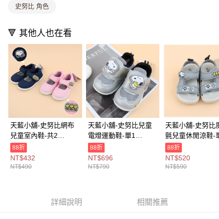
史努比 角色
1.分期款項不併入電信帳單，「大哥付你分期」於每月結算日後寄送繳費提
每筆NT$80，滿NT$699(含以上)免運費
醒簡訊。
2.透過簡訊連結打開帳單後，可選擇「超商條碼／台灣大直營門市／銀行轉
萊爾富取貨付款
🔻 其他人也在看
帳／街口支付／iPASS MONEY」等通路繳費。
每筆NT$8,888，滿NT$8,888(含以上)免運費
【注意事項】
付款後萊爾富取貨
1.本服務係由「台灣大哥大股份有限公司」（以下簡稱本公司）所提供，讓
用戶於交易時，得透過本服務購買商品或服務，並由商店將買賣／分期付款
每筆NT$8,888，滿NT$8,888(含以上)免運費
買賣價金債權讓與本公司後，依約使用本公司帳單繳交帳款。
2.基於同意付款使用「大哥付你分期」之契約關係目的，商店將以您的個人
7-11取貨付款
資料（包含姓名、電話或地址）提供予台灣大哥大進項蒐集、處理及利用，
由本公司與您本人進行分期帳單所需資料之確認、核對及更正。
每筆NT$80，滿NT$1,000(含以上)免運費
3.完整用戶服務條款，請詳閱以下連結：
https://oppay.tw/userRule
付款後7-11取貨
天藍小舖-史努比網布
天藍小舖-史努比兒童
天藍小舖-史努比
兒童室內鞋-共2
電燈運動鞋-單1
氈兒童休閒涼鞋-
每筆NT$80，滿NT$1,000(含以上)免運費
色-$490【A27270486
款-$790【A27270488
款-$590【A2727
88折
88折
88折
宅配
】
】
】
NT$432
NT$696
NT$520
NT$490
NT$790
NT$590
每筆NT$100，滿NT$1,000(含以上)免運費
付款後門市自取
免運費
詳細說明
相關推薦
海外宅配
查看運費