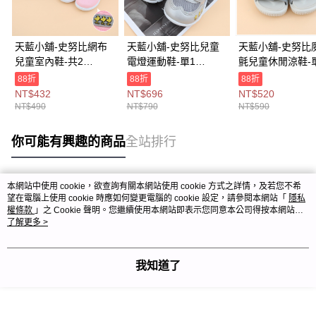
天藍小舖-史努比網布
天藍小舖-史努比兒童
天藍小舖-史努比
兒童室內鞋-共2
電燈運動鞋-單1
氈兒童休閒涼鞋-
色-$490【A27270486
款-$790【A27270488
款-$590【A2727
88折
88折
88折
】
】
】
NT$432
NT$696
NT$520
NT$490
NT$790
NT$590
你可能有興趣的商品
全站排行
本網站中使用 cookie，欲查詢有關本網站使用 cookie 方式之詳情，及若您不希
熱門標籤
望在電腦上使用 cookie 時應如何變更電腦的 cookie 設定，請參閱本網站「
隱私
權條款
」之 Cookie 聲明。您繼續使用本網站即表示您同意本公司得按本網站使
用條款之 Cookie 聲明使用 cookie。
了解更多 >
我知道了