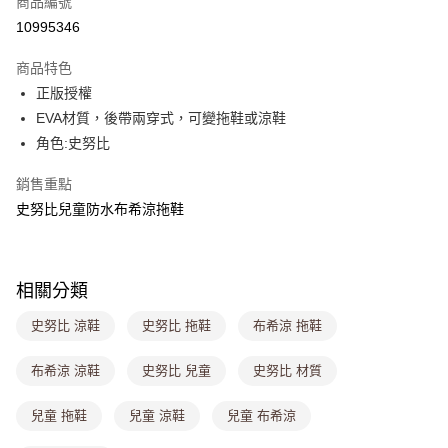
商品編號
超商取貨付款
10995346
LINE Pay
商品特色
Apple Pay
正版授權
EVA材質，後帶兩穿式，可變拖鞋或涼鞋
街口支付
角色:史努比
悠遊付
銷售重點
Google Pay
史努比兒童防水布希涼拖鞋
大哥付你分期
相關說明
【大哥付你分期使用說明】
相關分類
ATM付款
1.本服務由台灣大哥大提供，台灣大哥大用戶可立即使用無須另外申請。
2.付款方式選擇「大哥付你分期」，訂單成立後會自動跳轉到大哥付的交易
史努比 涼鞋
史努比 拖鞋
布希涼 拖鞋
流程，驗證手機門號後，選擇欲分期的期數、繳款截止日，確認付款後即完
運送方式
成交易。
布希涼 涼鞋
史努比 兒童
史努比 材質
3.實際核准額度、可分期數及費用金額請依後續交易確認頁面所載為準。
全家取貨付款
4.訂單成立30分鐘內，如未前往確認交易或遇審核未通過，訂單將自動取
每筆NT$80，滿NT$699(含以上)免運費
消。如遇「轉專審核」未通過狀況，表示未達大哥付你分期系統評分，恕無
兒童 拖鞋
兒童 涼鞋
兒童 布希涼
法說明評估內容。
付款後全家取貨
【繳款方式說明】