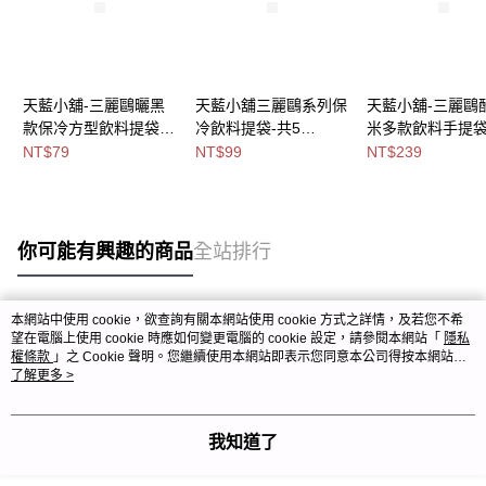
天藍小舖-三麗鷗曬黑
天藍小舖三麗鷗系列保
天藍小舖-三麗鷗
款保冷方型飲料提袋-
冷飲料提袋-共5
米多款飲料手提袋
共4
色-$99【A11114715】
色-$239【A0303
NT$79
NT$99
NT$239
色-$79【A11115804】
】
你可能有興趣的商品
全站排行
本網站中使用 cookie，欲查詢有關本網站使用 cookie 方式之詳情，及若您不希
熱門標籤
望在電腦上使用 cookie 時應如何變更電腦的 cookie 設定，請參閱本網站「
隱私
權條款
」之 Cookie 聲明。您繼續使用本網站即表示您同意本公司得按本網站使
用條款之 Cookie 聲明使用 cookie。
了解更多 >
我知道了