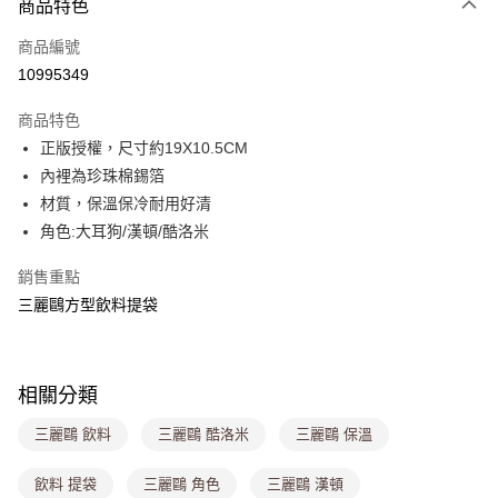
商品特色
信用卡一次付款
商品編號
超商取貨付款
10995349
LINE Pay
商品特色
Apple Pay
正版授權，尺寸約19X10.5CM
內裡為珍珠棉錫箔
街口支付
材質，保溫保冷耐用好清
悠遊付
角色:大耳狗/漢頓/酷洛米
Google Pay
銷售重點
三麗鷗方型飲料提袋
大哥付你分期
相關說明
【大哥付你分期使用說明】
ATM付款
1.本服務由台灣大哥大提供，台灣大哥大用戶可立即使用無須另外申請。
相關分類
2.付款方式選擇「大哥付你分期」，訂單成立後會自動跳轉到大哥付的交易
流程，驗證手機門號後，選擇欲分期的期數、繳款截止日，確認付款後即完
運送方式
三麗鷗 飲料
三麗鷗 酷洛米
三麗鷗 保溫
成交易。
3.實際核准額度、可分期數及費用金額請依後續交易確認頁面所載為準。
全家取貨付款
4.訂單成立30分鐘內，如未前往確認交易或遇審核未通過，訂單將自動取
飲料 提袋
三麗鷗 角色
三麗鷗 漢頓
每筆NT$80，滿NT$699(含以上)免運費