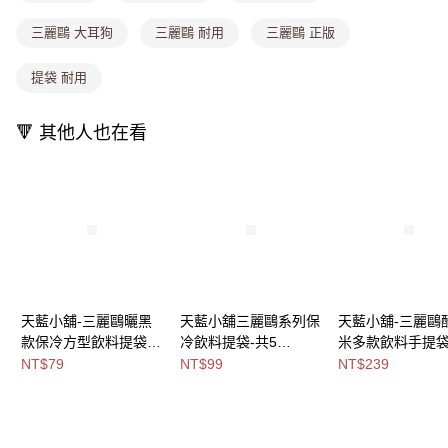
消。如遇「轉專審核」未通過狀況，表示未達大哥付你分期系統評分，恕無
法說明評估內容。
三麗鷗 大耳狗
三麗鷗 耐用
三麗鷗 正版
付款後全家取貨
【繳款方式說明】
1.分期款項不併入電信帳單，「大哥付你分期」於每月結算日後寄送繳費提
每筆NT$80，滿NT$699(含以上)免運費
醒簡訊。
提袋 耐用
2.透過簡訊連結打開帳單後，可選擇「超商條碼／台灣大直營門市／銀行轉
萊爾富取貨付款
帳／街口支付／iPASS MONEY」等通路繳費。
每筆NT$8,888，滿NT$8,888(含以上)免運費
🔻 其他人也在看
【注意事項】
付款後萊爾富取貨
1.本服務係由「台灣大哥大股份有限公司」（以下簡稱本公司）所提供，讓
用戶於交易時，得透過本服務購買商品或服務，並由商店將買賣／分期付款
每筆NT$8,888，滿NT$8,888(含以上)免運費
買賣價金債權讓與本公司後，依約使用本公司帳單繳交帳款。
2.基於同意付款使用「大哥付你分期」之契約關係目的，商店將以您的個人
7-11取貨付款
資料（包含姓名、電話或地址）提供予台灣大哥大進項蒐集、處理及利用，
由本公司與您本人進行分期帳單所需資料之確認、核對及更正。
每筆NT$80，滿NT$1,000(含以上)免運費
3.完整用戶服務條款，請詳閱以下連結：
https://oppay.tw/userRule
付款後7-11取貨
每筆NT$80，滿NT$1,000(含以上)免運費
天藍小舖-三麗鷗曬黑
天藍小舖三麗鷗系列保
天藍小舖-三麗鷗
款保冷方型飲料提袋-
冷飲料提袋-共5
米多款飲料手提袋
宅配
共4
色-$99【A11114715】
色-$239【A0303
NT$79
NT$99
NT$239
每筆NT$100，滿NT$1,000(含以上)免運費
色-$79【A11115804】
】
付款後門市自取
免運費