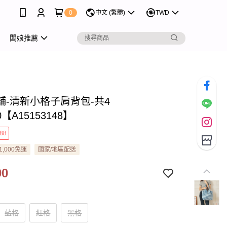
0
中文 (繁體)
TWD
闆娘推薦
舖-清新小格子肩背包-共4
0【A15153148】
88
1,000免運
國家/地區配送
90
藍格
紅格
黑格