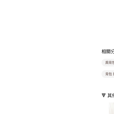
相關
肩背
背包
🔻 