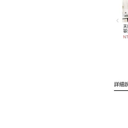
天
容
3
NT
色
0
詳細