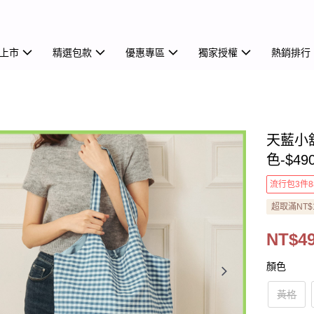
上市
精選包款
優惠專區
獨家授權
熱銷排行
天藍小
色-$49
流行包3件8
超取滿NT$
NT$4
顏色
黃格