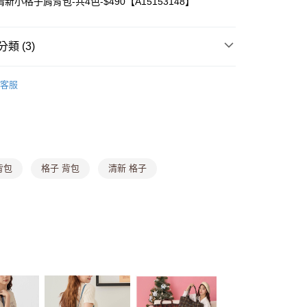
新小格子肩背包-共4色-$490【A15153148】
y
類 (3)
分期
你分期使用說明】
客服
行包
由台灣大哥大提供，台灣大哥大用戶可立即使用無須另外申請。
式選擇「大哥付你分期」，訂單成立後會自動跳轉到大哥付的交易
【任3件888】
證手機門號後，選擇欲分期的期數、繳款截止日，確認付款後即
。
准額度、可分期數及費用金額請依後續交易確認頁面所載為準。
立30分鐘內，如未前往確認交易或遇審核未通過，訂單將自動取
付款
背包
格子 背包
清新 格子
「轉專審核」未通過狀況，表示未達大哥付你分期系統評分，恕
0，滿NT$1,000(含以上)免運費
評估內容。
式說明】
家取貨
項不併入電信帳單，「大哥付你分期」於每月結算日後寄送繳費提
0，滿NT$1,000(含以上)免運費
訊連結打開帳單後，可選擇「超商條碼／台灣大直營門市／銀行轉
付／iPASS MONEY」等通路繳費。
貨付款
項】
,888，滿NT$8,888(含以上)免運費
係由「台灣大哥大股份有限公司」（以下簡稱本公司）所提供，讓
易時，得透過本服務購買商品或服務，並由商店將買賣／分期付
爾富取貨
金債權讓與本公司後，依約使用本公司帳單繳交帳款。