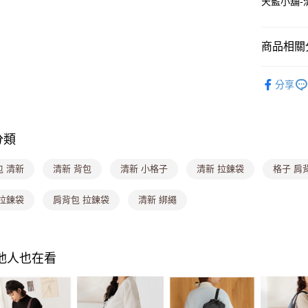
天藍小舖-清
悠遊付
Google Pa
商品相關分
大哥付你
相關說明
▎手提包
【大哥付
分享
ATM付款
💟時尚流
1.本服務
2.付款方
⭐人氣包款
流程，驗
完成交易
運送方式
分類
3.實際核
4.訂單成
全家取貨
包 清新
清新 背包
清新 小格子
清新 拉鍊袋
格子 肩
消。如遇
每筆NT$8
無法說明
【繳款方
 拉鍊袋
肩背包 拉鍊袋
清新 綁繩
付款後全
1.分期款
醒簡訊。
每筆NT$8
2.透過簡
帳／街口支
萊爾富取
其他人也在看
【注意事
每筆NT$8
1.本服務
用戶於交
付款後萊
款買賣價