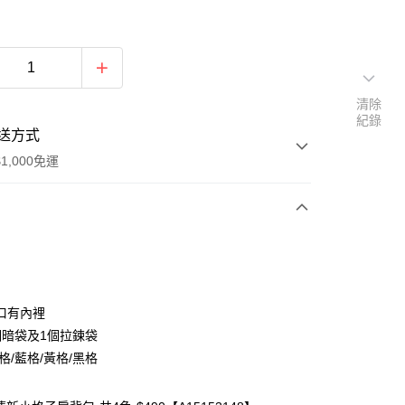
清除
紀錄
送方式
1,000免運
次付款
付款
口有內裡
個暗袋及1個拉鍊袋
格/藍格/黃格/黑格