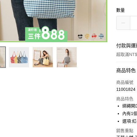
數量
付款與運
超取滿NT$
付款方式
商品特色
信用卡一
商品編號
11001824
超商取貨
商品特色
LINE Pay
綁繩開
內有1
Apple Pay
選項:紅
街口支付
銷售重點