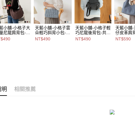
每筆NT$8
2.基於同
資料（包
7-11取貨
用，由本
3.完整用
每筆NT$8
藍小舖-小格子大
天藍小舖-小格子雲
天藍小舖-小格子輕
天藍小舖
量尼龍肩背包-共
朵輕巧斜背小包-共
巧尼龍後背包-共2
仔皮革肩背
付款後7-1
3
色-$490【A12122
色-$590【
$490
NT$490
NT$490
NT$590
每筆NT$8
-$490【A15153
色-$490【A17175
321】
088】
79】
055】
宅配
每筆NT$1
付款後門
免運費
說明
相關推薦
海外宅配