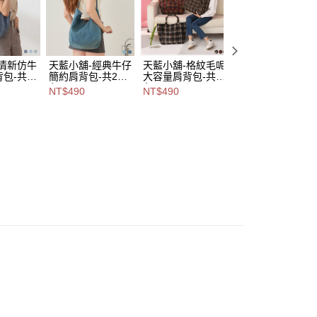
,888，滿NT$8,888(含以上)免運費
意付款使用「大哥付你分期」之契約關係目的，商店將以您的個人
含姓名、電話或地址）提供予台灣大哥大進項蒐集、處理及利
付款
公司與您本人進行分期帳單所需資料之確認、核對及更正。
戶服務條款，請詳閱以下連結：
https://oppay.tw/userRule
0，滿NT$1,000(含以上)免運費
-清新仿牛
天藍小舖-經典牛仔
天藍小舖-格紋毛呢
天藍小舖-小格子
包-共3
簡約肩背包-共2
大容量肩背包-共3
繩背帶側拉鍊肩背
1取貨
A15153
色-$490【A15153
色-$490【A15153
包-共3
NT$490
NT$490
NT$490
0，滿NT$1,000(含以上)免運費
119】
210】
色-$490【A1515
198】
00，滿NT$1,000(含以上)免運費
市自取
查看運費