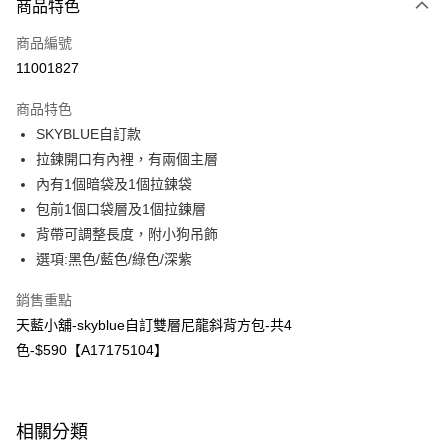
商品特色
信用卡一次付款
商品編號
超商取貨付款
11001827
LINE Pay
商品特色
Apple Pay
SKYBLUE自訂款
拉鍊開口有內裡，有兩個主層
街口支付
內有1個暗袋及1個拉鍊袋
悠遊付
包前1個口袋層及1個拉鍊層
背帶可調整長度，附小狗吊飾
Google Pay
選項:黑色/藍色/綠色/深紫
大哥付你分期
銷售重點
相關說明
天藍小舖-skyblue自訂雙層尼龍斜背方包-共4
【大哥付你分期使用說明】
ATM付款
1.本服務由台灣大哥大提供，台灣大哥大用戶可立即使用無須另外申請。
色-$590【A17175104】
2.付款方式選擇「大哥付你分期」，訂單成立後會自動跳轉到大哥付的交易
流程，驗證手機門號後，選擇欲分期的期數、繳款截止日，確認付款後即完
運送方式
成交易。
3.實際核准額度、可分期數及費用金額請依後續交易確認頁面所載為準。
全家取貨付款
相關分類
4.訂單成立30分鐘內，如未前往確認交易或遇審核未通過，訂單將自動取