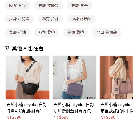
每筆NT$80，滿NT$1,000(含以上)免運費
消。如遇「轉專審核」未通過狀況，表示未達大哥付你分期系統評分，恕無
斜背 方包
雙層 拉鍊袋
雙層 背帶
法說明評估內容。
付款後全家取貨
【繳款方式說明】
1.分期款項不併入電信帳單，「大哥付你分期」於每月結算日後寄送繳費提
每筆NT$80，滿NT$1,000(含以上)免運費
拉鍊袋 背帶
斜背 拉鍊
拉鍊袋 暗袋
醒簡訊。
2.透過簡訊連結打開帳單後，可選擇「超商條碼／台灣大直營門市／銀行轉
萊爾富取貨付款
雙層 拉鍊
方包 背帶
拉鍊 背帶
開口 拉鍊袋
帳／街口支付／iPASS MONEY」等通路繳費。
每筆NT$8,888，滿NT$8,888(含以上)免運費
【注意事項】
🔻 其他人也在看
付款後萊爾富取貨
1.本服務係由「台灣大哥大股份有限公司」（以下簡稱本公司）所提供，讓
用戶於交易時，得透過本服務購買商品或服務，並由商店將買賣／分期付款
每筆NT$8,888，滿NT$8,888(含以上)免運費
買賣價金債權讓與本公司後，依約使用本公司帳單繳交帳款。
2.基於同意付款使用「大哥付你分期」之契約關係目的，商店將以您的個人
7-11取貨付款
資料（包含姓名、電話或地址）提供予台灣大哥大進項蒐集、處理及利用，
由本公司與您本人進行分期帳單所需資料之確認、核對及更正。
每筆NT$80，滿NT$1,000(含以上)免運費
3.完整用戶服務條款，請詳閱以下連結：
https://oppay.tw/userRule
付款後7-11取貨
每筆NT$80，滿NT$1,000(含以上)免運費
天藍小舖-skyblue自訂
天藍小舖-skyblue自訂
天藍小舖-skyblu
宅配
海鹽可頌尼龍斜背/胸
切角邊翻蓋斜背方包-
布里歐許尼龍手
每筆NT$100，滿NT$1,000(含以上)免運費
包-共4
共4
包-共5
NT$590
NT$590
NT$590
色-$590【A17174776
色-$590【A17174978
色-$590【A0303
付款後門市自取
】
】
】