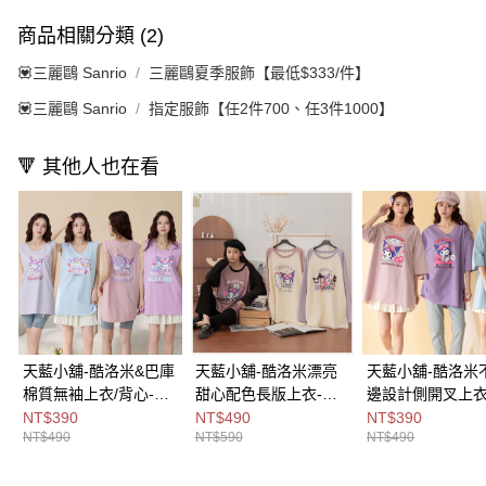
商品相關分類 (2)
💟三麗鷗 Sanrio
三麗鷗夏季服飾【最低$333/件】
💟三麗鷗 Sanrio
指定服飾【任2件700、任3件1000】
🔻 其他人也在看
天藍小舖-酷洛米&巴庫
天藍小舖-酷洛米漂亮
天藍小舖-酷洛米
棉質無袖上衣/背心-共
甜心配色長版上衣-共3
邊設計側開叉上衣
4
色-$590【A28280413
色-$490【A2828
NT$390
NT$490
NT$390
NT$490
NT$590
NT$490
色-$490【A28280429
】
】
】