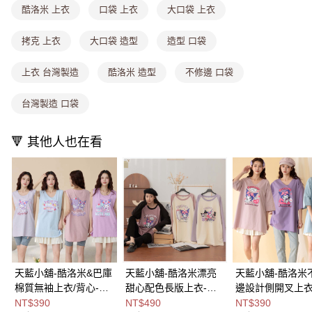
2.付款方式選擇「大哥付你分期」，訂單成立後會自動跳轉到大哥付的交易
酷洛米 上衣
口袋 上衣
大口袋 上衣
流程，驗證手機門號後，選擇欲分期的期數、繳款截止日，確認付款後即完
運送方式
成交易。
拷克 上衣
大口袋 造型
造型 口袋
3.實際核准額度、可分期數及費用金額請依後續交易確認頁面所載為準。
全家取貨付款
4.訂單成立30分鐘內，如未前往確認交易或遇審核未通過，訂單將自動取
每筆NT$80，滿NT$699(含以上)免運費
消。如遇「轉專審核」未通過狀況，表示未達大哥付你分期系統評分，恕無
上衣 台灣製造
酷洛米 造型
不修邊 口袋
法說明評估內容。
付款後全家取貨
【繳款方式說明】
台灣製造 口袋
1.分期款項不併入電信帳單，「大哥付你分期」於每月結算日後寄送繳費提
每筆NT$80，滿NT$699(含以上)免運費
醒簡訊。
2.透過簡訊連結打開帳單後，可選擇「超商條碼／台灣大直營門市／銀行轉
萊爾富取貨付款
🔻 其他人也在看
帳／街口支付／iPASS MONEY」等通路繳費。
每筆NT$8,888，滿NT$8,888(含以上)免運費
【注意事項】
付款後萊爾富取貨
1.本服務係由「台灣大哥大股份有限公司」（以下簡稱本公司）所提供，讓
用戶於交易時，得透過本服務購買商品或服務，並由商店將買賣／分期付款
每筆NT$8,888，滿NT$8,888(含以上)免運費
買賣價金債權讓與本公司後，依約使用本公司帳單繳交帳款。
2.基於同意付款使用「大哥付你分期」之契約關係目的，商店將以您的個人
7-11取貨付款
資料（包含姓名、電話或地址）提供予台灣大哥大進項蒐集、處理及利用，
由本公司與您本人進行分期帳單所需資料之確認、核對及更正。
每筆NT$80，滿NT$1,000(含以上)免運費
3.完整用戶服務條款，請詳閱以下連結：
https://oppay.tw/userRule
付款後7-11取貨
天藍小舖-酷洛米&巴庫
天藍小舖-酷洛米漂亮
天藍小舖-酷洛米
棉質無袖上衣/背心-共
甜心配色長版上衣-共3
邊設計側開叉上衣
每筆NT$80，滿NT$1,000(含以上)免運費
4
色-$590【A28280413
色-$490【A2828
NT$390
NT$490
NT$390