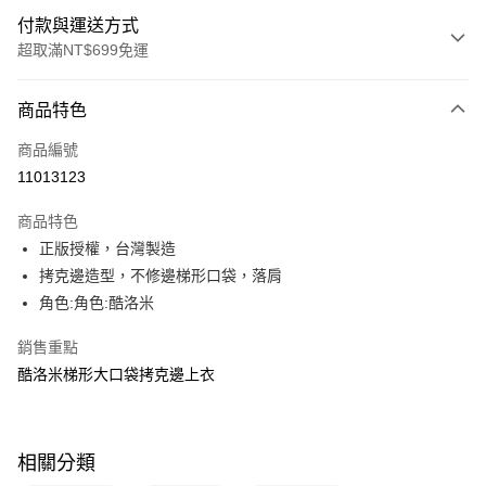
付款與運送方式
超取滿NT$699免運
付款方式
商品特色
信用卡一次付款
商品編號
超商取貨付款
11013123
LINE Pay
商品特色
Apple Pay
正版授權，台灣製造
拷克邊造型，不修邊梯形口袋，落肩
街口支付
角色:角色:酷洛米
悠遊付
銷售重點
Google Pay
酷洛米梯形大口袋拷克邊上衣
大哥付你分期
相關說明
【大哥付你分期使用說明】
相關分類
ATM付款
1.本服務由台灣大哥大提供，台灣大哥大用戶可立即使用無須另外申請。