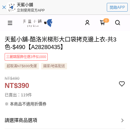
天藍小舖
開啟APP
立刻使用官方APP
0
天藍小舖-酷洛米梯形大口袋拷克邊上衣-共3
色-$490【A28280435】
三麗鷗服飾任選3件$1000
超取滿NT$699免運
國家/地區配送
NT$490
NT$390
已賣出：119件
※ 本商品不適用折價券
請選擇商品選項