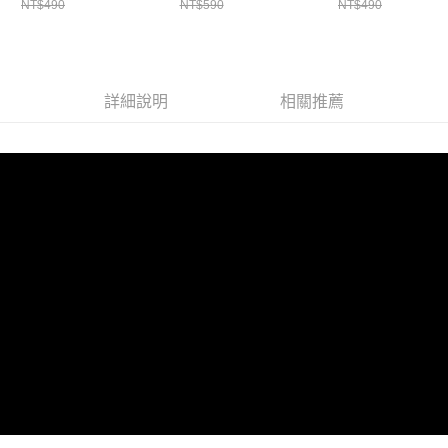
宅配
NT$490
NT$590
NT$490
色-$490【A28280429
】
】
】
每筆NT$100，滿NT$1,000(含以上)免運費
付款後門市自取
免運費
詳細說明
相關推薦
海外宅配
查看運費