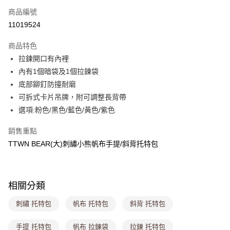
商品編號
超商取貨付款
11019524
LINE Pay
商品特色
Apple Pay
拉鍊開口有內裡
內有1個暗袋及1個拉鍊袋
街口支付
底部鉚釘防撞耐磨
悠遊付
可拆式卡片吊牌，附可調整長背帶
選項:粉色/黑色/藍色/黃色/紫色
Google Pay
銷售重點
大哥付你分期
TTWN BEAR(大)刺繡小熊帆布手提/斜背托特包
相關說明
【大哥付你分期使用說明】
ATM付款
1.本服務由台灣大哥大提供，台灣大哥大用戶可立即使用無須另外申請。
2.付款方式選擇「大哥付你分期」，訂單成立後會自動跳轉到大哥付的交易
流程，驗證手機門號後，選擇欲分期的期數、繳款截止日，確認付款後即完
相關分類
運送方式
成交易。
3.實際核准額度、可分期數及費用金額請依後續交易確認頁面所載為準。
刺繡 托特包
帆布 托特包
斜背 托特包
全家取貨付款
4.訂單成立30分鐘內，如未前往確認交易或遇審核未通過，訂單將自動取
每筆NT$80，滿NT$699(含以上)免運費
消。如遇「轉專審核」未通過狀況，表示未達大哥付你分期系統評分，恕無
手提 托特包
帆布 拉鍊袋
拉鍊 托特包