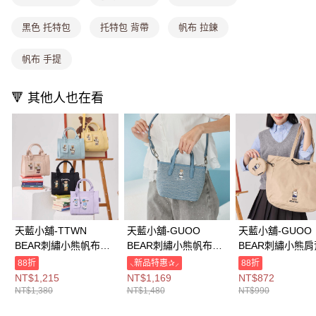
法說明評估內容。
付款後全家取貨
【繳款方式說明】
1.分期款項不併入電信帳單，「大哥付你分期」於每月結算日後寄送繳費提
黑色 托特包
托特包 背帶
帆布 拉鍊
每筆NT$80，滿NT$699(含以上)免運費
醒簡訊。
2.透過簡訊連結打開帳單後，可選擇「超商條碼／台灣大直營門市／銀行轉
萊爾富取貨付款
帆布 手提
帳／街口支付／iPASS MONEY」等通路繳費。
每筆NT$8,888，滿NT$8,888(含以上)免運費
【注意事項】
🔻 其他人也在看
付款後萊爾富取貨
1.本服務係由「台灣大哥大股份有限公司」（以下簡稱本公司）所提供，讓
用戶於交易時，得透過本服務購買商品或服務，並由商店將買賣／分期付款
每筆NT$8,888，滿NT$8,888(含以上)免運費
買賣價金債權讓與本公司後，依約使用本公司帳單繳交帳款。
2.基於同意付款使用「大哥付你分期」之契約關係目的，商店將以您的個人
7-11取貨付款
資料（包含姓名、電話或地址）提供予台灣大哥大進項蒐集、處理及利用，
由本公司與您本人進行分期帳單所需資料之確認、核對及更正。
每筆NT$80，滿NT$1,000(含以上)免運費
3.完整用戶服務條款，請詳閱以下連結：
https://oppay.tw/userRule
付款後7-11取貨
每筆NT$80，滿NT$1,000(含以上)免運費
天藍小舖-TTWN
天藍小舖-GUOO
天藍小舖-GUOO
宅配
BEAR刺繡小熊帆布手
BEAR刺繡小熊帆布手
BEAR刺繡小熊
每筆NT$100，滿NT$1,000(含以上)免運費
提/斜背托特包-共5
提/斜背小包-共1
龍子母托特包-共
88折
⸜新品特惠✰⸝
88折
色-$1380【A0303200
色-$1480【A0303209
色-$990【A1515
NT$1,215
NT$1,169
NT$872
付款後門市自取
6】
2】
】
NT$1,380
NT$1,480
NT$990
免運費