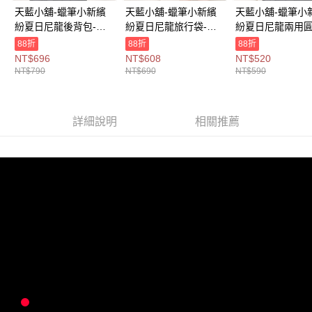
宅配
天藍小舖-蠟筆小新繽
天藍小舖-蠟筆小新繽
天藍小舖-蠟筆小
每筆NT$100，滿NT$1,000(含以上)免運費
紛夏日尼龍後背包-單1
紛夏日尼龍旅行袋-單1
紛夏日尼龍兩用
款-$790【A12122313
款-$690【A13130103
背包-單1
88折
88折
88折
付款後門市自取
】
】
款-$590【A1212
NT$696
NT$608
NT$520
免運費
】
NT$790
NT$690
NT$590
海外宅配
查看運費
詳細說明
相關推薦