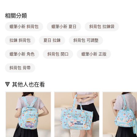
2.付款方式選擇「大哥付你分期」，訂單成立後會自動跳轉到大哥付的交易
流程，驗證手機門號後，選擇欲分期的期數、繳款截止日，確認付款後即完
運送方式
成交易。
相關分類
3.實際核准額度、可分期數及費用金額請依後續交易確認頁面所載為準。
全家取貨付款
4.訂單成立30分鐘內，如未前往確認交易或遇審核未通過，訂單將自動取
蠟筆小新 斜背包
蠟筆小新 夏日
斜背包 拉鍊袋
每筆NT$80，滿NT$699(含以上)免運費
消。如遇「轉專審核」未通過狀況，表示未達大哥付你分期系統評分，恕無
法說明評估內容。
付款後全家取貨
【繳款方式說明】
拉鍊 斜背包
夏日 拉鍊
斜背包 可調整
1.分期款項不併入電信帳單，「大哥付你分期」於每月結算日後寄送繳費提
每筆NT$80，滿NT$699(含以上)免運費
醒簡訊。
蠟筆小新 角色
斜背包 開口
蠟筆小新 正版
2.透過簡訊連結打開帳單後，可選擇「超商條碼／台灣大直營門市／銀行轉
萊爾富取貨付款
帳／街口支付／iPASS MONEY」等通路繳費。
每筆NT$8,888，滿NT$8,888(含以上)免運費
斜背包 背帶
【注意事項】
付款後萊爾富取貨
1.本服務係由「台灣大哥大股份有限公司」（以下簡稱本公司）所提供，讓
🔻 其他人也在看
用戶於交易時，得透過本服務購買商品或服務，並由商店將買賣／分期付款
每筆NT$8,888，滿NT$8,888(含以上)免運費
買賣價金債權讓與本公司後，依約使用本公司帳單繳交帳款。
2.基於同意付款使用「大哥付你分期」之契約關係目的，商店將以您的個人
7-11取貨付款
資料（包含姓名、電話或地址）提供予台灣大哥大進項蒐集、處理及利用，
由本公司與您本人進行分期帳單所需資料之確認、核對及更正。
每筆NT$80，滿NT$1,000(含以上)免運費
3.完整用戶服務條款，請詳閱以下連結：
https://oppay.tw/userRule
付款後7-11取貨
每筆NT$80，滿NT$1,000(含以上)免運費