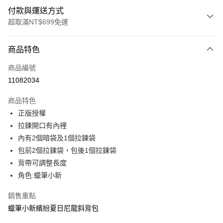
付款與運送方式
超取滿NT$699免運
付款方式
商品特色
信用卡一次付款
商品編號
超商取貨付款
11082034
LINE Pay
商品特色
Apple Pay
正版授權
拉鍊開口有內裡
街口支付
內有2個暗袋及1個拉鍊袋
悠遊付
包前2個拉鍊袋，包後1個拉鍊袋
背帶可調整長度
Google Pay
角色:蠟筆小新
大哥付你分期
銷售重點
相關說明
蠟筆小新繽紛夏日尼龍斜背包
【大哥付你分期使用說明】
ATM付款
1.本服務由台灣大哥大提供，台灣大哥大用戶可立即使用無須另外申請。