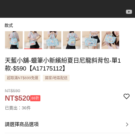
款式
天藍小舖-蠟筆小新繽紛夏日尼龍斜背包-單1
款-$590【A17175112】
超取滿NT$699免運
國家/地區配送
NT$590
NT$520
88折
已賣出：36件
請選擇商品選項