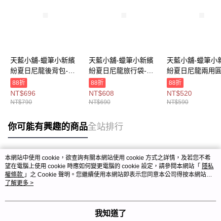
天藍小舖-蠟筆小新繽
天藍小舖-蠟筆小新繽
天藍小舖-蠟筆小
紛夏日尼龍後背包-單1
紛夏日尼龍旅行袋-單1
紛夏日尼龍兩用
款-$790【A12122313
款-$690【A13130103
背包-單1
88折
88折
88折
】
】
款-$590【A1212
NT$696
NT$608
NT$520
】
NT$790
NT$690
NT$590
你可能有興趣的商品
全站排行
本網站中使用 cookie，欲查詢有關本網站使用 cookie 方式之詳情，及若您不希
熱門標籤
望在電腦上使用 cookie 時應如何變更電腦的 cookie 設定，請參閱本網站「
隱私
權條款
」之 Cookie 聲明。您繼續使用本網站即表示您同意本公司得按本網站使
用條款之 Cookie 聲明使用 cookie。
了解更多 >
我知道了