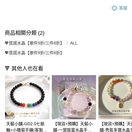
客服
商品相關分類 (2)
💖質感水晶【單件9折/三件8折】
ALL
💖質感水晶【單件9折/三件8折】
🔻 其他人也在看
天藍小舖-GD2.0七脈
【現貨+預購】天藍小
【現貨+預購】天
輪+小雛菊手鍊(客製手
舖-一葉致富水晶手環
舖-秀氣多寶水晶