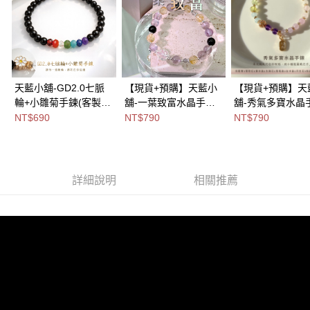
免運費
海外宅配
查看運費
天藍小舖-GD2.0七脈
【現貨+預購】天藍小
【現貨+預購】天
輪+小雛菊手鍊(客製手
舖-一葉致富水晶手環
舖-秀氣多寶水晶
圍)-單1
(客製手圍)-單1款
(客製手圍)-單1款
NT$690
NT$790
NT$790
款-$690【A31310148
【A31310002】
【A31310090】
】
詳細說明
相關推薦