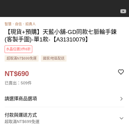
智慧．自信．招貴人
【現貨+預購】天藍小舖-GD同款七脈輪手鍊
(客製手圍)-單1款-【A31310079】
水晶任選3件8折
超取滿NT$699免運
國家/地區配送
NT$690
已賣出：509件
請選擇商品選項
付款與運送方式
超取滿NT$699免運