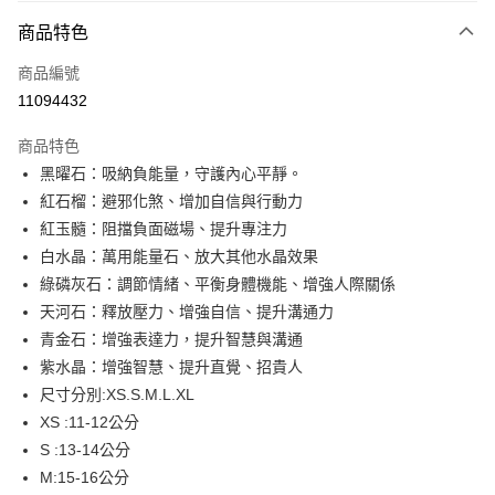
付款方式
商品特色
信用卡一次付款
商品編號
超商取貨付款
11094432
LINE Pay
商品特色
Apple Pay
黑曜石：吸納負能量，守護內心平靜。
紅石榴：避邪化煞、增加自信與行動力
街口支付
紅玉髓：阻擋負面磁場、提升專注力
悠遊付
白水晶：萬用能量石、放大其他水晶效果
綠磷灰石：調節情緒、平衡身體機能、增強人際關係
Google Pay
天河石：釋放壓力、增強自信、提升溝通力
大哥付你分期
青金石：增強表達力，提升智慧與溝通
相關說明
紫水晶：增強智慧、提升直覺、招貴人
【大哥付你分期使用說明】
尺寸分別:XS.S.M.L.XL
ATM付款
1.本服務由台灣大哥大提供，台灣大哥大用戶可立即使用無須另外申請。
XS :11-12公分
2.付款方式選擇「大哥付你分期」，訂單成立後會自動跳轉到大哥付的交易
流程，驗證手機門號後，選擇欲分期的期數、繳款截止日，確認付款後即完
S :13-14公分
運送方式
成交易。
M:15-16公分
3.實際核准額度、可分期數及費用金額請依後續交易確認頁面所載為準。
全家取貨付款