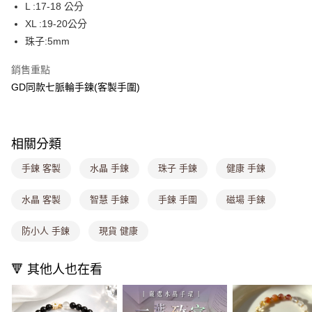
4.訂單成立30分鐘內，如未前往確認交易或遇審核未通過，訂單將自動取
L :17-18 公分
每筆NT$80，滿NT$699(含以上)免運費
消。如遇「轉專審核」未通過狀況，表示未達大哥付你分期系統評分，恕無
XL :19-20公分
法說明評估內容。
珠子:5mm
付款後全家取貨
【繳款方式說明】
1.分期款項不併入電信帳單，「大哥付你分期」於每月結算日後寄送繳費提
每筆NT$80，滿NT$699(含以上)免運費
醒簡訊。
銷售重點
2.透過簡訊連結打開帳單後，可選擇「超商條碼／台灣大直營門市／銀行轉
萊爾富取貨付款
GD同款七脈輪手鍊(客製手圍)
帳／街口支付／iPASS MONEY」等通路繳費。
每筆NT$8,888，滿NT$8,888(含以上)免運費
【注意事項】
付款後萊爾富取貨
1.本服務係由「台灣大哥大股份有限公司」（以下簡稱本公司）所提供，讓
相關分類
用戶於交易時，得透過本服務購買商品或服務，並由商店將買賣／分期付款
每筆NT$8,888，滿NT$8,888(含以上)免運費
買賣價金債權讓與本公司後，依約使用本公司帳單繳交帳款。
2.基於同意付款使用「大哥付你分期」之契約關係目的，商店將以您的個人
手鍊 客製
水晶 手鍊
珠子 手鍊
健康 手鍊
7-11取貨付款
資料（包含姓名、電話或地址）提供予台灣大哥大進項蒐集、處理及利用，
由本公司與您本人進行分期帳單所需資料之確認、核對及更正。
每筆NT$80，滿NT$1,000(含以上)免運費
水晶 客製
智慧 手鍊
手鍊 手圍
磁場 手鍊
3.完整用戶服務條款，請詳閱以下連結：
https://oppay.tw/userRule
付款後7-11取貨
防小人 手鍊
現貨 健康
每筆NT$80，滿NT$1,000(含以上)免運費
宅配
🔻 其他人也在看
每筆NT$100，滿NT$1,000(含以上)免運費
付款後門市自取