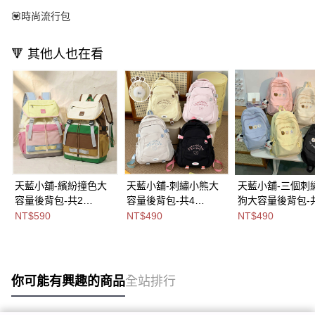
💟時尚流行包
🔻 其他人也在看
天藍小舖-繽紛撞色大
天藍小舖-刺繡小熊大
天藍小舖-三個刺
容量後背包-共2
容量後背包-共4
狗大容量後背包-
色-$590【A12122337
色-$490【A12122330
色-$490【A1212
NT$590
NT$490
NT$490
】
】
】
你可能有興趣的商品
全站排行