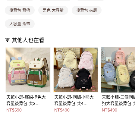
每筆NT$80，滿NT$699(含以上)免運費
消。如遇「轉專審核」未通過狀況，表示未達大哥付你分期系統評分，恕無
法說明評估內容。
後背包 背帶
黑色 大容量
後背包 夾層
付款後全家取貨
【繳款方式說明】
1.分期款項不併入電信帳單，「大哥付你分期」於每月結算日後寄送繳費提
每筆NT$80，滿NT$699(含以上)免運費
醒簡訊。
大容量 背帶
2.透過簡訊連結打開帳單後，可選擇「超商條碼／台灣大直營門市／銀行轉
萊爾富取貨付款
帳／街口支付／iPASS MONEY」等通路繳費。
每筆NT$8,888，滿NT$8,888(含以上)免運費
🔻 其他人也在看
【注意事項】
付款後萊爾富取貨
1.本服務係由「台灣大哥大股份有限公司」（以下簡稱本公司）所提供，讓
用戶於交易時，得透過本服務購買商品或服務，並由商店將買賣／分期付款
每筆NT$8,888，滿NT$8,888(含以上)免運費
買賣價金債權讓與本公司後，依約使用本公司帳單繳交帳款。
2.基於同意付款使用「大哥付你分期」之契約關係目的，商店將以您的個人
7-11取貨付款
資料（包含姓名、電話或地址）提供予台灣大哥大進項蒐集、處理及利用，
由本公司與您本人進行分期帳單所需資料之確認、核對及更正。
每筆NT$80，滿NT$1,000(含以上)免運費
3.完整用戶服務條款，請詳閱以下連結：
https://oppay.tw/userRule
付款後7-11取貨
每筆NT$80，滿NT$1,000(含以上)免運費
天藍小舖-繽紛撞色大
天藍小舖-刺繡小熊大
天藍小舖-三個刺
容量後背包-共2
容量後背包-共4
狗大容量後背包-
宅配
色-$590【A12122337
色-$490【A12122330
色-$490【A1212
NT$590
NT$490
NT$490
每筆NT$100，滿NT$1,000(含以上)免運費
】
】
】
付款後門市自取