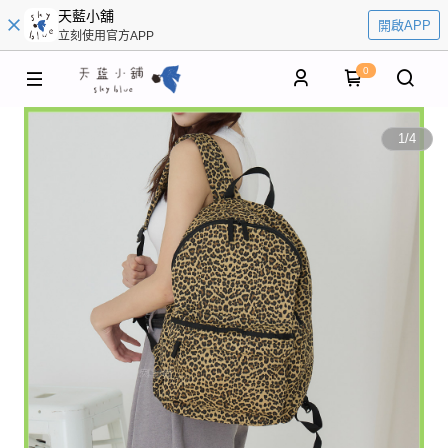
天藍小舖
開啟APP
立刻使用官方APP
0
1
/
4