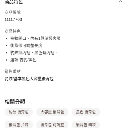
商品特色
信用卡一次付款
商品編號
超商取貨付款
11117703
LINE Pay
商品特色
Apple Pay
拉鍊開口，內有1個暗袋夾層
後背帶可調整長度
街口支付
豹紋無內裡，黑色有內裡。
悠遊付
選項:杏豹/黑色
Google Pay
銷售重點
豹紋/基本黑色大容量後背包
大哥付你分期
相關說明
【大哥付你分期使用說明】
ATM付款
1.本服務由台灣大哥大提供，台灣大哥大用戶可立即使用無須另外申請。
相關分類
2.付款方式選擇「大哥付你分期」，訂單成立後會自動跳轉到大哥付的交易
流程，驗證手機門號後，選擇欲分期的期數、繳款截止日，確認付款後即完
運送方式
豹紋 後背包
大容量 後背包
黑色 後背包
成交易。
3.實際核准額度、可分期數及費用金額請依後續交易確認頁面所載為準。
全家取貨付款
4.訂單成立30分鐘內，如未前往確認交易或遇審核未通過，訂單將自動取
後背包 拉鍊
後背包 可調整
後背包 暗袋