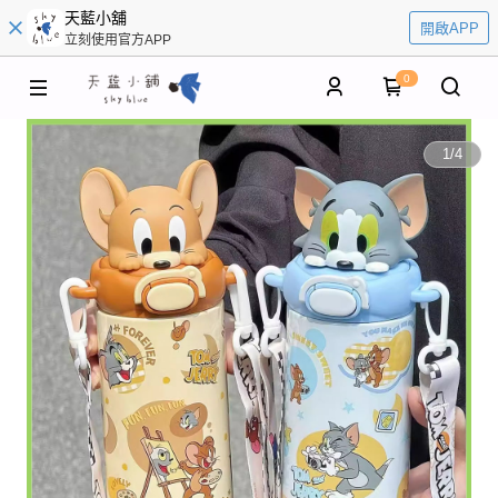
天藍小舖
開啟APP
立刻使用官方APP
0
1
/
4