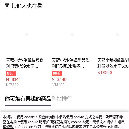
🔻 其他人也在看
天藍小舖-湯姆貓與傑
天藍小舖-湯姆貓與傑
天藍小舖-湯姆貓
利鼠背帶冷水壺
利鼠甜酷冰霸杯
利鼠雙飲水壺600
580ML-共2
750ML-共2
共2
NT$290
88折
88折
色-$390【A11115740
色-$499【A11115728
色-$290【A11115
NT$344
NT$440
】
】
】
NT$390
NT$499
你可能有興趣的商品
全站排行
本網站中使用 cookie，欲查詢有關本網站使用 cookie 方式之詳情，及若您不希
熱門標籤
望在電腦上使用 cookie 時應如何變更電腦的 cookie 設定，請參閱本網站「
隱私
權條款
」之 Cookie 聲明。您繼續使用本網站即表示您同意本公司得按本網站使