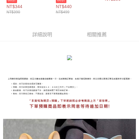
色-$390【A11115740
色-$499【A11115728
色-$290【A11115
海外宅配
查看運費
NT$344
NT$440
】
】
】
NT$390
NT$499
詳細說明
相關推薦