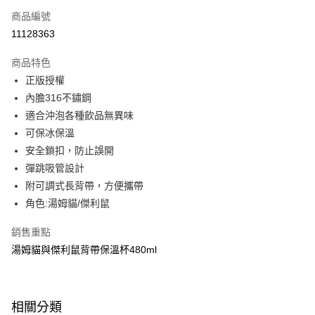
商品編號
超商取貨付款
11128363
LINE Pay
商品特色
Apple Pay
正版授權
內膽316不鏽鋼
街口支付
適合沖泡各種飲品無異味
悠遊付
可保冰保溫
安全鎖扣，防止誤開
Google Pay
彈跳吸管設計
大哥付你分期
附可調式長背帶，方便攜帶
相關說明
角色:湯姆貓/傑利鼠
【大哥付你分期使用說明】
ATM付款
1.本服務由台灣大哥大提供，台灣大哥大用戶可立即使用無須另外申請。
銷售重點
2.付款方式選擇「大哥付你分期」，訂單成立後會自動跳轉到大哥付的交易
湯姆貓與傑利鼠背帶保溫杯480ml
流程，驗證手機門號後，選擇欲分期的期數、繳款截止日，確認付款後即完
運送方式
成交易。
3.實際核准額度、可分期數及費用金額請依後續交易確認頁面所載為準。
全家取貨付款
4.訂單成立30分鐘內，如未前往確認交易或遇審核未通過，訂單將自動取
每筆NT$80，滿NT$699(含以上)免運費
消。如遇「轉專審核」未通過狀況，表示未達大哥付你分期系統評分，恕無
相關分類