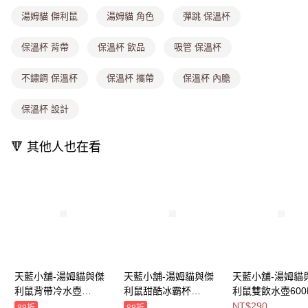
法說明評估內容。
付款後全家取貨
【繳款方式說明】
湯姆貓 傑利鼠
湯姆貓 角色
彈跳 保溫杯
1.分期款項不併入電信帳單，「大哥付你分期」於每月結算日後寄送繳費提
每筆NT$80，滿NT$699(含以上)免運費
醒簡訊。
保溫杯 背帶
保溫杯 飲品
吸管 保溫杯
2.透過簡訊連結打開帳單後，可選擇「超商條碼／台灣大直營門市／銀行轉
萊爾富取貨付款
帳／街口支付／iPASS MONEY」等通路繳費。
每筆NT$8,888，滿NT$8,888(含以上)免運費
不鏽鋼 保溫杯
保溫杯 攜帶
保溫杯 內膽
【注意事項】
付款後萊爾富取貨
1.本服務係由「台灣大哥大股份有限公司」（以下簡稱本公司）所提供，讓
保溫杯 設計
用戶於交易時，得透過本服務購買商品或服務，並由商店將買賣／分期付款
每筆NT$8,888，滿NT$8,888(含以上)免運費
買賣價金債權讓與本公司後，依約使用本公司帳單繳交帳款。
2.基於同意付款使用「大哥付你分期」之契約關係目的，商店將以您的個人
7-11取貨付款
🔻 其他人也在看
資料（包含姓名、電話或地址）提供予台灣大哥大進項蒐集、處理及利用，
由本公司與您本人進行分期帳單所需資料之確認、核對及更正。
每筆NT$80，滿NT$1,000(含以上)免運費
3.完整用戶服務條款，請詳閱以下連結：
https://oppay.tw/userRule
付款後7-11取貨
每筆NT$80，滿NT$1,000(含以上)免運費
宅配
每筆NT$100，滿NT$1,000(含以上)免運費
付款後門市自取
天藍小舖-湯姆貓與傑
天藍小舖-湯姆貓與傑
天藍小舖-湯姆貓
利鼠背帶冷水壺
利鼠甜酷冰霸杯
利鼠雙飲水壺600
免運費
580ML-共2
750ML-共2
共2
NT$290
88折
88折