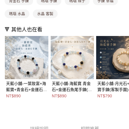
青金石 手鍊
瑪瑙 手鍊
瑪瑙 珠子
手鍊 幸福
免運費
瑪瑙 水晶
水晶 客製
海外宅配
查看運費
🔻 其他人也在看
天藍小舖-一葉致富+海
天藍小舖-海藍寶.青金
天藍小舖-月光石
藍寶+青金石+金運石手
石+金運石魚尾手鍊(客
寶手鍊(客製手圍)
鍊(客製手圍)-共1
製手圍)-單1
款-$790【A3131
NT$890
NT$890
NT$790
款-$890【A31310265
款-$890【A31310234
】
】
】
詳細說明
相關推薦