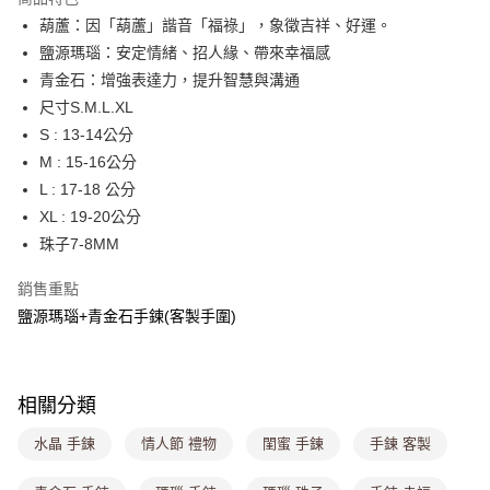
4.訂單成立30分鐘內，如未前往確認交易或遇審核未通過，訂單將自動取
葫蘆：因「葫蘆」諧音「福祿」，象徵吉祥、好運。
每筆NT$80，滿NT$699(含以上)免運費
消。如遇「轉專審核」未通過狀況，表示未達大哥付你分期系統評分，恕無
法說明評估內容。
鹽源瑪瑙：安定情緒、招人緣、帶來幸福感
付款後全家取貨
【繳款方式說明】
青金石：增強表達力，提升智慧與溝通
1.分期款項不併入電信帳單，「大哥付你分期」於每月結算日後寄送繳費提
每筆NT$80，滿NT$699(含以上)免運費
尺寸S.M.L.XL
醒簡訊。
2.透過簡訊連結打開帳單後，可選擇「超商條碼／台灣大直營門市／銀行轉
S : 13-14公分
萊爾富取貨付款
帳／街口支付／iPASS MONEY」等通路繳費。
M : 15-16公分
每筆NT$8,888，滿NT$8,888(含以上)免運費
【注意事項】
L : 17-18 公分
付款後萊爾富取貨
1.本服務係由「台灣大哥大股份有限公司」（以下簡稱本公司）所提供，讓
XL : 19-20公分
用戶於交易時，得透過本服務購買商品或服務，並由商店將買賣／分期付款
每筆NT$8,888，滿NT$8,888(含以上)免運費
珠子7-8MM
買賣價金債權讓與本公司後，依約使用本公司帳單繳交帳款。
2.基於同意付款使用「大哥付你分期」之契約關係目的，商店將以您的個人
7-11取貨付款
資料（包含姓名、電話或地址）提供予台灣大哥大進項蒐集、處理及利用，
銷售重點
由本公司與您本人進行分期帳單所需資料之確認、核對及更正。
每筆NT$80，滿NT$1,000(含以上)免運費
鹽源瑪瑙+青金石手鍊(客製手圍)
3.完整用戶服務條款，請詳閱以下連結：
https://oppay.tw/userRule
付款後7-11取貨
每筆NT$80，滿NT$1,000(含以上)免運費
相關分類
宅配
水晶 手鍊
情人節 禮物
閨蜜 手鍊
手鍊 客製
每筆NT$100，滿NT$1,000(含以上)免運費
付款後門市自取