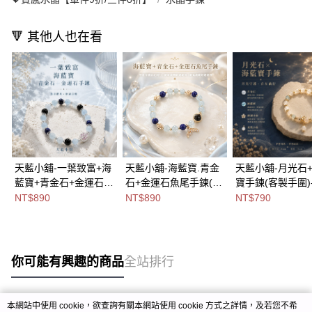
🔻 其他人也在看
天藍小舖-一葉致富+海
天藍小舖-海藍寶.青金
天藍小舖-月光石
藍寶+青金石+金運石手
石+金運石魚尾手鍊(客
寶手鍊(客製手圍)
鍊(客製手圍)-共1
製手圍)-單1
款-$790【A3131
NT$890
NT$890
NT$790
款-$890【A31310265
款-$890【A31310234
】
】
】
你可能有興趣的商品
全站排行
本網站中使用 cookie，欲查詢有關本網站使用 cookie 方式之詳情，及若您不希