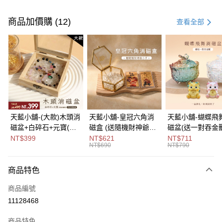
付款方式
信用卡一次付款
商品加價購 (12)
查看全部
超商取貨付款
LINE Pay
Apple Pay
街口支付
悠遊付
天藍小舖-(大款)木頭消
天藍小舖-皇冠六角消
天藍小舖-蝴蝶飛
磁盆+白碎石+元寶(顏
磁盒 (送隨機財神爺小
磁盆(送一對吞金獸
Google Pay
色隨機)-單1
卡)-單1
1
NT$399
NT$621
NT$711
NT$690
NT$790
款-$490【A31310137
款-$690【A31310122
款-$790【A3131
大哥付你分期
】
】
】
相關說明
商品特色
【大哥付你分期使用說明】
ATM付款
1.本服務由台灣大哥大提供，台灣大哥大用戶可立即使用無須另外申請。
商品編號
2.付款方式選擇「大哥付你分期」，訂單成立後會自動跳轉到大哥付的交易
流程，驗證手機門號後，選擇欲分期的期數、繳款截止日，確認付款後即完
11128468
運送方式
成交易。
3.實際核准額度、可分期數及費用金額請依後續交易確認頁面所載為準。
全家取貨付款
商品特色