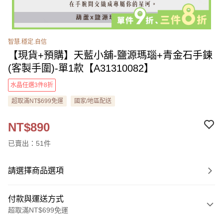
智慧.穩定.自信
【現貨+預購】天藍小舖-鹽源瑪瑙+青金石手鍊
(客製手圍)-單1款【A31310082】
水晶任選3件8折
超取滿NT$699免運
國家/地區配送
NT$890
已賣出：51件
請選擇商品選項
付款與運送方式
超取滿NT$699免運