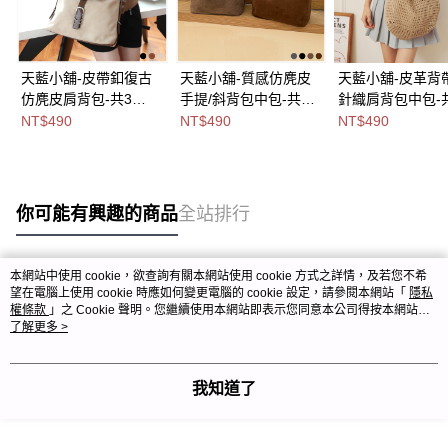
天藍小舖-皮帶釦復古
天藍小舖-質感仿麂皮
天藍小舖-皮革背
仿麂皮肩背包-共3
手提/斜背包中包-共4
針織肩背包中包-
色-$490【A15153205
色-$490【A03032043
色-$490【A1515
NT$490
NT$490
NT$490
】
】
】
你可能有興趣的商品
全站排行
本網站中使用 cookie，欲查詢有關本網站使用 cookie 方式之詳情，及若您不希
熱門標籤
望在電腦上使用 cookie 時應如何變更電腦的 cookie 設定，請參閱本網站「
隱私
權條款
」之 Cookie 聲明。您繼續使用本網站即表示您同意本公司得按本網站使
用條款之 Cookie 聲明使用 cookie。
了解更多 >
我知道了