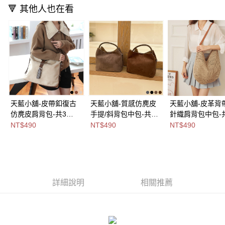
付款後全家取貨
🔻 其他人也在看
【繳款方式說明】
1.分期款項不併入電信帳單，「大哥付你分期」於每月結算日後寄送繳費提
每筆NT$80，滿NT$699(含以上)免運費
醒簡訊。
2.透過簡訊連結打開帳單後，可選擇「超商條碼／台灣大直營門市／銀行轉
萊爾富取貨付款
帳／街口支付／iPASS MONEY」等通路繳費。
每筆NT$8,888，滿NT$8,888(含以上)免運費
【注意事項】
付款後萊爾富取貨
1.本服務係由「台灣大哥大股份有限公司」（以下簡稱本公司）所提供，讓
用戶於交易時，得透過本服務購買商品或服務，並由商店將買賣／分期付款
每筆NT$8,888，滿NT$8,888(含以上)免運費
買賣價金債權讓與本公司後，依約使用本公司帳單繳交帳款。
2.基於同意付款使用「大哥付你分期」之契約關係目的，商店將以您的個人
天藍小舖-皮帶釦復古
天藍小舖-質感仿麂皮
天藍小舖-皮革背
7-11取貨付款
資料（包含姓名、電話或地址）提供予台灣大哥大進項蒐集、處理及利用，
仿麂皮肩背包-共3
手提/斜背包中包-共4
針織肩背包中包-
由本公司與您本人進行分期帳單所需資料之確認、核對及更正。
每筆NT$80，滿NT$1,000(含以上)免運費
色-$490【A15153205
色-$490【A03032043
色-$490【A1515
NT$490
NT$490
NT$490
3.完整用戶服務條款，請詳閱以下連結：
https://oppay.tw/userRule
】
】
】
付款後7-11取貨
每筆NT$80，滿NT$1,000(含以上)免運費
宅配
詳細說明
相關推薦
每筆NT$100，滿NT$1,000(含以上)免運費
付款後門市自取
免運費