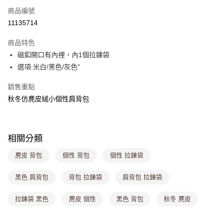
商品編號
超商取貨付款
11135714
LINE Pay
商品特色
Apple Pay
磁釦開口有內裡，內1個拉鍊袋
選項:米白/黑色/灰色"
街口支付
銷售重點
悠遊付
秋冬仿麂皮絨小個性肩背包
Google Pay
大哥付你分期
相關說明
相關分類
【大哥付你分期使用說明】
ATM付款
麂皮 背包
個性 背包
個性 拉鍊袋
1.本服務由台灣大哥大提供，台灣大哥大用戶可立即使用無須另外申請。
2.付款方式選擇「大哥付你分期」，訂單成立後會自動跳轉到大哥付的交易
流程，驗證手機門號後，選擇欲分期的期數、繳款截止日，確認付款後即完
黑色 肩背包
背包 拉鍊袋
肩背包 拉鍊袋
運送方式
成交易。
3.實際核准額度、可分期數及費用金額請依後續交易確認頁面所載為準。
全家取貨付款
拉鍊袋 黑色
麂皮 個性
黑色 背包
秋冬 麂皮
4.訂單成立30分鐘內，如未前往確認交易或遇審核未通過，訂單將自動取
每筆NT$80，滿NT$699(含以上)免運費
消。如遇「轉專審核」未通過狀況，表示未達大哥付你分期系統評分，恕無
法說明評估內容。